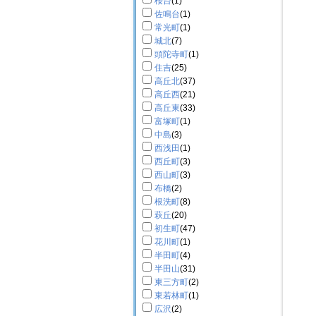
桜台
(1)
佐鳴台
(1)
常光町
(1)
城北
(7)
頭陀寺町
(1)
住吉
(25)
高丘北
(37)
高丘西
(21)
高丘東
(33)
富塚町
(1)
中島
(3)
西浅田
(1)
西丘町
(3)
西山町
(3)
布橋
(2)
根洗町
(8)
萩丘
(20)
初生町
(47)
花川町
(1)
半田町
(4)
半田山
(31)
東三方町
(2)
東若林町
(1)
広沢
(2)