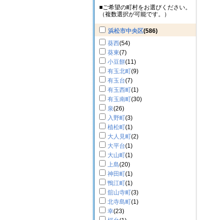
■ご希望の町村をお選びください。
（複数選択が可能です。）
浜松市中央区
(586)
葵西
(54)
葵東
(7)
小豆餅
(11)
有玉北町
(9)
有玉台
(7)
有玉西町
(1)
有玉南町
(30)
泉
(26)
入野町
(3)
植松町
(1)
大人見町
(2)
大平台
(1)
大山町
(1)
上島
(20)
神田町
(1)
鴨江町
(1)
舘山寺町
(3)
北寺島町
(1)
幸
(23)