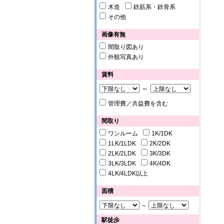
木造
鉄筋系・鉄骨系
その他
画像有無
間取り図あり
外観写真あり
賃料
～
管理費／共益費を含む
間取り
ワンルーム
1K/1DK
1LK/1LDK
2K/2DK
2LK/2LDK
3K/3DK
3LK/3LDK
4K/4DK
4LK/4LDK以上
面積
～
駅徒歩