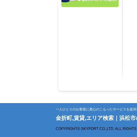
一人ひとりのお客様に真心のこもったサービスを提供
金折町,賃貸,エリア検索｜浜松
COPYRIGHT© SKYPORT CO.,LTD. ALL RIGHT