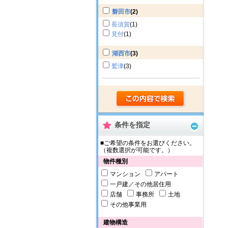
磐田市
(2)
長須賀
(1)
見付
(1)
湖西市
(3)
鷲津
(3)
条件を指定
■ご希望の条件をお選びください。
（複数選択が可能です。）
物件種別
マンション
アパート
一戸建／その他居住用
店舗
事務所
土地
その他事業用
建物構造