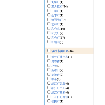
丸塚町
(1)
三方原町
(44)
三幸町
(1)
山下町
(1)
流通元町
(2)
若林町
(1)
和合北
(16)
和光町
(2)
和合町
(57)
和地山
(3)
浜松市浜名区
(34)
引佐町井伊谷
(1)
貴布祢
(1)
小松
(2)
新都田
(2)
染地台
(9)
中条
(1)
細江町気賀
(6)
細江町中川
(4)
細江町三和
(6)
三ヶ日町都筑
(1)
都田町
(1)