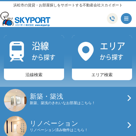
浜松市の賃貸・お部屋探しをサポートする不動産会社スカイポート
メ
沿線検索
エリア検索
新築・築浅
新築、築浅のきれいなお部屋はこちら！
リノベーション
リノベーション済み物件はこちら！