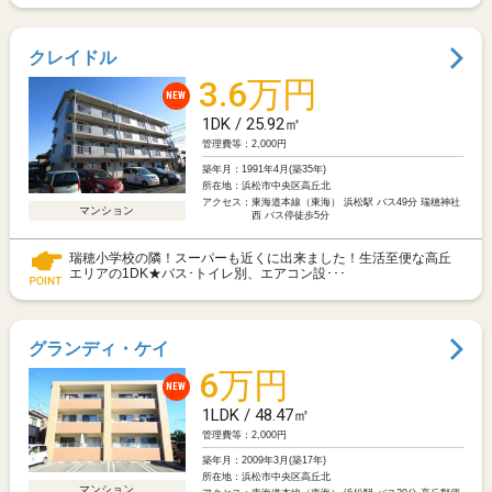
クレイドル
3.6万円
NEW
1DK / 25.92㎡
管理費等：2,000円
築年月：
1991年4月(築35年)
所在地：
浜松市中央区高丘北
アクセス：
東海道本線（東海） 浜松駅 バス49分 瑞穂神社
マンション
西 バス停徒歩5分
瑞穂小学校の隣！スーパーも近くに出来ました！生活至便な高丘
エリアの1DK★バス･トイレ別、エアコン設･･･
グランディ・ケイ
6万円
NEW
1LDK / 48.47㎡
管理費等：2,000円
築年月：
2009年3月(築17年)
所在地：
浜松市中央区高丘北
マンション