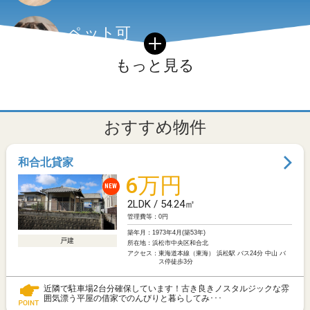
ペット可
ペットと暮らしたい方はこちら！
もっと見る
一戸建て
戸建て賃貸物件はこちら！
おすすめ物件
インターネット無料
和合北貸家
快適なネット無料物件はこちら！
6万円
NEW
2LDK / 54.24㎡
初期費用重視！
管理費等：0円
初期費用重視でお探しの方はこちら！
築年月：
1973年4月(築53年)
戸建
所在地：
浜松市中央区和合北
アクセス：
東海道本線（東海） 浜松駅 バス24分 中山 バ
ス停徒歩3分
近隣で駐車場2台分確保しています！古き良きノスタルジックな雰
囲気漂う平屋の借家でのんびりと暮らしてみ･･･