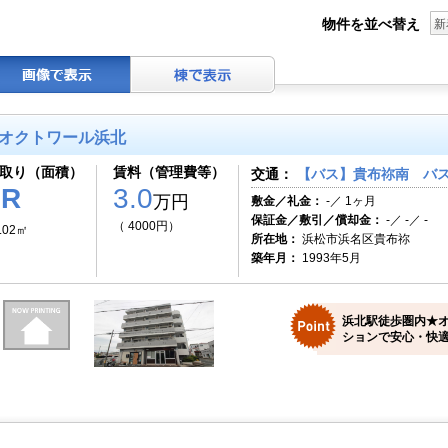
物件を並べ替え
新
オクトワール浜北
取り（面積）
賃料（管理費等）
交通：
【バス】貴布祢南 バス
1R
3.0
万円
敷金／礼金：
-／ 1ヶ月
保証金／敷引／償却金：
-／ -／ -
（ 4000円）
.02㎡
所在地：
浜松市浜名区貴布祢
築年月：
1993年5月
浜北駅徒歩圏内★
ションで安心・快適