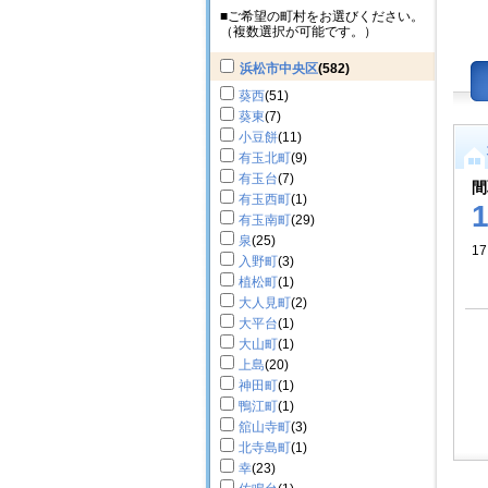
■ご希望の町村をお選びください。
（複数選択が可能です。）
浜松市中央区
(582)
葵西
(51)
葵東
(7)
小豆餅
(11)
有玉北町
(9)
有玉台
(7)
間
有玉西町
(1)
有玉南町
(29)
泉
(25)
17
入野町
(3)
植松町
(1)
大人見町
(2)
大平台
(1)
大山町
(1)
上島
(20)
神田町
(1)
鴨江町
(1)
舘山寺町
(3)
北寺島町
(1)
幸
(23)