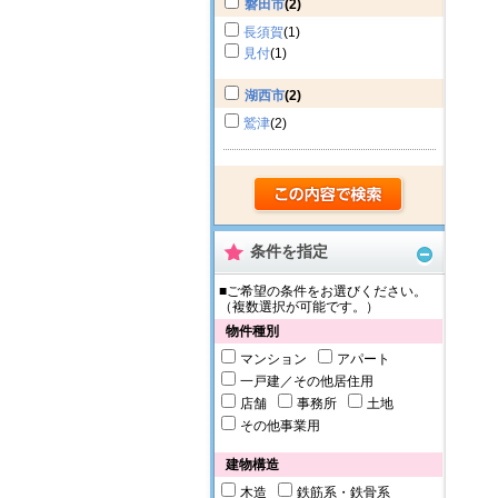
磐田市
(2)
長須賀
(1)
見付
(1)
湖西市
(2)
鷲津
(2)
条件を指定
■ご希望の条件をお選びください。
（複数選択が可能です。）
物件種別
マンション
アパート
一戸建／その他居住用
店舗
事務所
土地
その他事業用
建物構造
木造
鉄筋系・鉄骨系