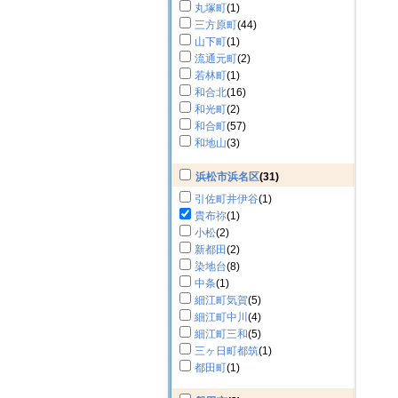
丸塚町
(1)
三方原町
(44)
山下町
(1)
流通元町
(2)
若林町
(1)
和合北
(16)
和光町
(2)
和合町
(57)
和地山
(3)
浜松市浜名区
(31)
引佐町井伊谷
(1)
貴布祢
(1)
小松
(2)
新都田
(2)
染地台
(8)
中条
(1)
細江町気賀
(5)
細江町中川
(4)
細江町三和
(5)
三ヶ日町都筑
(1)
都田町
(1)