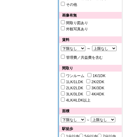
その他
画像有無
間取り図あり
外観写真あり
賃料
～
管理費／共益費を含む
間取り
ワンルーム
1K/1DK
1LK/1LDK
2K/2DK
2LK/2LDK
3K/3DK
3LK/3LDK
4K/4DK
4LK/4LDK以上
面積
～
駅徒歩
1分以内
5分以内
7分以内