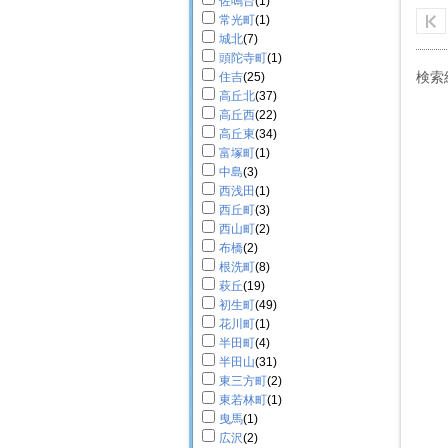
佐鳴台
(1)
常光町
(1)
城北
(7)
頭陀寺町
(1)
検索
住吉
(25)
高丘北
(37)
高丘西
(22)
高丘東
(34)
富塚町
(1)
中島
(3)
西浅田
(1)
西丘町
(3)
西山町
(2)
布橋
(2)
根洗町
(8)
萩丘
(19)
初生町
(49)
花川町
(1)
半田町
(4)
半田山
(31)
東三方町
(2)
東若林町
(1)
曳馬
(1)
広沢
(2)