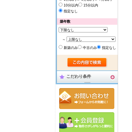
10分以内
15分以内
指定なし
築年数
～
新築のみ
中古のみ
指定なし
こだわり条件