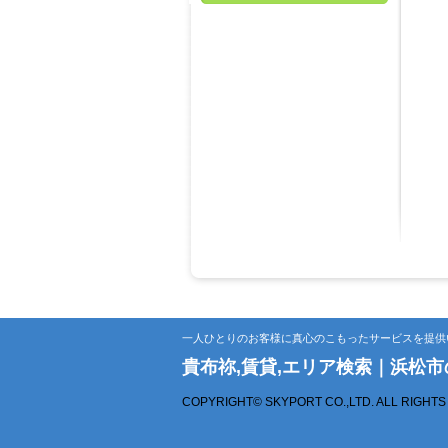
一人ひとりのお客様に真心のこもったサービスを提供
貴布祢,賃貸,エリア検索｜浜松
COPYRIGHT© SKYPORT CO.,LTD. ALL RIGHT