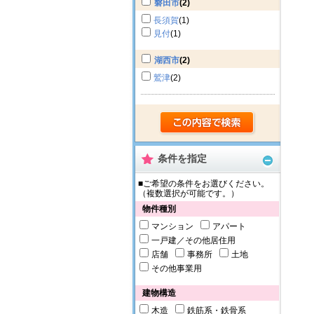
磐田市
(2)
長須賀
(1)
見付
(1)
湖西市
(2)
鷲津
(2)
条件を指定
■ご希望の条件をお選びください。
（複数選択が可能です。）
物件種別
マンション
アパート
一戸建／その他居住用
店舗
事務所
土地
その他事業用
建物構造
木造
鉄筋系・鉄骨系