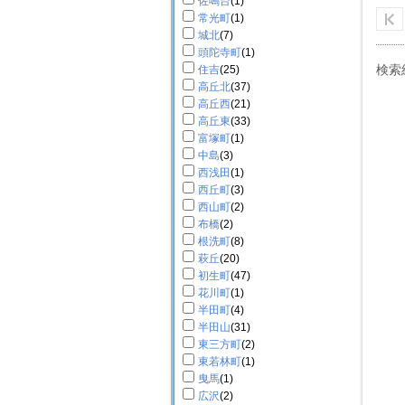
佐鳴台
(1)
常光町
(1)
城北
(7)
頭陀寺町
(1)
検索
住吉
(25)
高丘北
(37)
高丘西
(21)
高丘東
(33)
富塚町
(1)
中島
(3)
西浅田
(1)
西丘町
(3)
西山町
(2)
布橋
(2)
根洗町
(8)
萩丘
(20)
初生町
(47)
花川町
(1)
半田町
(4)
半田山
(31)
東三方町
(2)
東若林町
(1)
曳馬
(1)
広沢
(2)