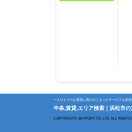
一人ひとりのお客様に真心のこもったサービスを提供
中条,賃貸,エリア検索｜浜松市
COPYRIGHT© SKYPORT CO.,LTD. ALL RIGHT