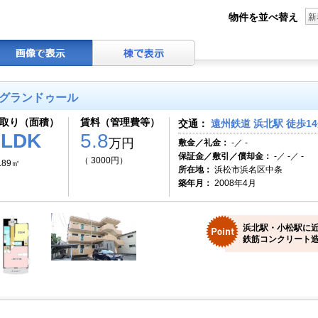
物件を並べ替え
新
グランドゥール
取り（面積）
賃料（管理費等）
交通：
遠州鉄道 浜北駅 徒歩1
1LDK
5.8
万円
敷金／礼金：
-／ -
保証金／敷引／償却金：
-／ -／ -
（ 3000円）
.89㎡
所在地：
浜松市浜名区中条
築年月：
2008年4月
浜北駅・小松駅に
鉄筋コンクリート造