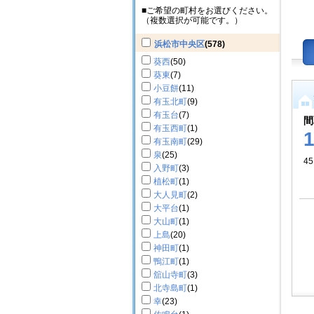
■ご希望の町村をお選びください。
（複数選択が可能です。）
浜松市中央区
(578)
葵西
(50)
葵東
(7)
小豆餅
(11)
有玉北町
(9)
有玉台
(7)
間
有玉西町
(1)
有玉南町
(29)
泉
(25)
45
入野町
(3)
植松町
(1)
大人見町
(2)
大平台
(1)
大山町
(1)
上島
(20)
神田町
(1)
鴨江町
(1)
舘山寺町
(3)
北寺島町
(1)
幸
(23)