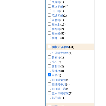
丸塚町
(1)
三方原町
(44)
山下町
(1)
流通元町
(2)
若林町
(1)
和合北
(16)
和光町
(2)
和合町
(57)
和地山
(3)
浜松市浜名区
(31)
引佐町井伊谷
(1)
貴布祢
(1)
小松
(2)
新都田
(2)
染地台
(8)
中条
(1)
細江町気賀
(5)
細江町中川
(4)
細江町三和
(5)
三ヶ日町都筑
(1)
都田町
(1)