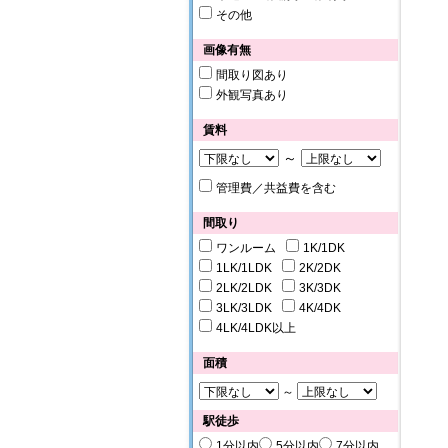
その他
画像有無
間取り図あり
外観写真あり
賃料
～
管理費／共益費を含む
間取り
ワンルーム
1K/1DK
1LK/1LDK
2K/2DK
2LK/2LDK
3K/3DK
3LK/3LDK
4K/4DK
4LK/4LDK以上
面積
～
駅徒歩
1分以内
5分以内
7分以内