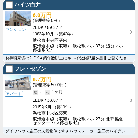
ハイツ白井
6.0万円
0円
2LDK
59.37㎡
マンション
1983年10月
（築42年）
浜松市中央区葵東
東海道本線（東海） 浜松駅 バス37分 追分 バス
停徒歩3分
お手頃家賃の2LDK★築年数以上にキレイなお部屋を是非ご覧ください！買い物至便な好立地＆広々バルコニ･･･
フレ・セゾン
6.7万円
5000円
-
1ヶ月
アパート
1LDK
33.67㎡
2015年9月
（築10年）
浜松市中央区葵東
東海道本線（東海） 浜松駅 バス27分 北部協働
センター バス停徒歩4分
ダイワハウス施工の人気物件です★ハウスメーカー施工のハイグレードなお部屋！インターネット無料で月々の･･･