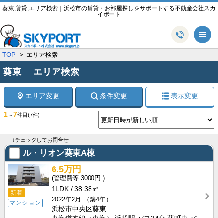
葵東,賃貸,エリア検索｜浜松市の賃貸・お部屋探しをサポートする不動産会社スカ
イポート
メ
TOP
エリア検索
葵東 エリア検索
エリア変更
条件変更
表示変更
1
7
～
件目
(7件)
↓チェックしてお問合せ
ル・リオン葵東A棟
6.5万円
3000円
1LDK
38.38㎡
新着
2022年2月
（築4年）
マンション
浜松市中央区葵東