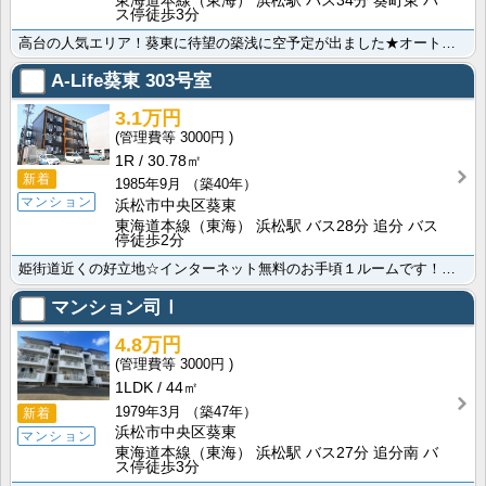
東海道本線（東海） 浜松駅 バス34分 葵町東 バ
ス停徒歩3分
高台の人気エリア！葵東に待望の築浅に空予定が出ました★オートロックエントランスで女性の方も安心♪ちょ･･･
A-Life葵東
303号室
3.1万円
3000円
1R
30.78㎡
新着
1985年9月
（築40年）
マンション
浜松市中央区葵東
東海道本線（東海） 浜松駅 バス28分 追分 バス
停徒歩2分
姫街道近くの好立地☆インターネット無料のお手頃１ルームです！周辺は商業施設に恵まれ、買い物がとっても･･･
マンション司Ⅰ
4.8万円
3000円
1LDK
44㎡
1979年3月
（築47年）
新着
浜松市中央区葵東
マンション
東海道本線（東海） 浜松駅 バス27分 追分南 バ
ス停徒歩3分