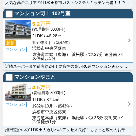
人気な高台エリアの1LDK★都市ガス・システムキッチン完備！！ウォークインクローゼット付きで収納力が･･･
マンション司Ⅰ
102号室
5.2万円
3000円
2LDK
46.28㎡
1979年3月
（築47年）
新着
浜松市中央区葵東
マンション
東海道本線（東海） 浜松駅 バス27分 追分南 バ
ス停徒歩3分
近隣スーパーまで徒歩約2分！防音性の高いRC造マンション★シックにリフォームされた美室です！2口コン･･･
マンションやまと
4.5万円
3000円
1LDK
37.4㎡
マンション
1982年10月
（築43年）
浜松市中央区葵東
東海道本線（東海） 浜松駅 バス35分 葵町東 バ
ス停徒歩1分
姫街道沿いの1LDK★大通りへのアクセス良好！ちょっと広めのお部屋をお探しの方、是非お問い合わせ下さ･･･