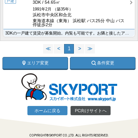
戸建
3DK
54.65㎡
1991年2月
（築35年）
浜松市中央区和合北
東海道本線（東海） 浜松駅 バス25分 中山 バス
停徒歩2分
3DKの一戸建て賃貸が募集開始。内覧も可能です。お隣と接したアパートが嫌ぁ～という方も多くなって参り･･･
≪
<
1
>
≫
エリア変更
条件変更
ホームに戻る
PC向けサイトへ
COPYRIGHT© SKYPORT CO.,LTD. ALL RIGHTS RESERVED.