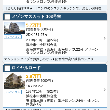
タウン入口 バス停徒歩1分
日当たり良好2DK★3口コンロのシステムキッチンで、楽しいお料理タイムを満喫しませんか？留守がちな方･･･
メゾンマスカット
103号室
5.7万円
3000円
2DK
51.97㎡
マンション
2003年10月
（築22年）
浜松市中央区和合北
東海道本線（東海） 浜松駅 バス22分 グリーン
タウン入口 バス停徒歩1分
マンションタイプでお探しの方へ★防音性の高い鉄筋コンクリート造で音が気になる方にもオススメ！入居した･･･
ロイヤルロード
2.9万円
3000円
1K
23.2㎡
1997年10月
（築28年）
マンション
浜松市中央区和合北
東海道本線（東海） 浜松駅 バス24分 中山 バス
停徒歩1分