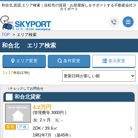
和合北,賃貸,エリア検索｜浜松市の賃貸・お部屋探しをサポートする不動産会社ス
カイポート
メ
TOP
エリア検索
和合北 エリア検索
エリア変更
条件変更
表示変更
1
17
～
件目
(17件)
↓チェックしてお問合せ
和合北貸家
4.2万円
3000円
2ヶ月
-
新着
戸建
2DK
39.6㎡
1981年7月
（築45年）