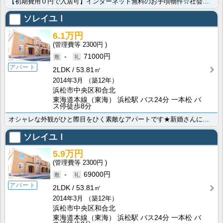
【初期費用０円で入居可】インターネット無料のお手頃物件☆社会人さん、学生さんに人気のお部屋です。もち･･･
ソレイユⅠ
6.1万円
2300円
-
71000円
アパート
2LDK
53.81㎡
2014年3月
（築12年）
浜松市中央区和合北
東海道本線（東海） 浜松駅 バス24分 一本松 バ
ス停徒歩8分
オシャレな外観がひと際目をひく素敵なアパートです★新婚さんにオススメの広々２ＬＤＫ。追い焚き、浴室乾･･･
ソレイユⅠ
5.9万円
2300円
-
69000円
アパート
2LDK
53.81㎡
2014年3月
（築12年）
浜松市中央区和合北
東海道本線（東海） 浜松駅 バス24分 一本松 バ