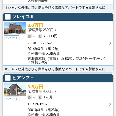
ス停徒歩8分
オシャレな外観がひと際目をひく素敵なアパートです★新婚さんにオススメの広々２ＬＤＫ。追い焚き、浴室乾･･･
ソレイユⅡ
6.6万円
2300円
-
76000円
アパート
2LDK
66.16㎡
2014年3月
（築12年）
浜松市中央区和合北
東海道本線（東海） 浜松駅 バス24分 一本松 バ
ス停徒歩8分
オシャレな外観がひと際目をひく素敵なアパートです★新婚さんにオススメの広々２ＬＤＫ。追い焚き、浴室乾･･･
ビアンフェ
3.5万円
4500円
-
1ヶ月
アパート
1K
26.82㎡
2001年3月
（築25年）
浜松市中央区和合北