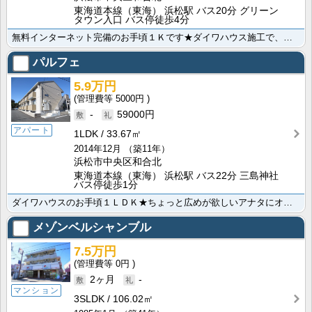
東海道本線（東海） 浜松駅 バス20分 グリーン
タウン入口 バス停徒歩4分
無料インターネット完備のお手頃１Ｋです★ダイワハウス施工で、造りの良さは折り紙付き♪嬉しい温水洗浄便･･･
パルフェ
5.9万円
5000円
-
59000円
アパート
1LDK
33.67㎡
2014年12月
（築11年）
浜松市中央区和合北
東海道本線（東海） 浜松駅 バス22分 三島神社
バス停徒歩1分
ダイワハウスのお手頃１ＬＤＫ★ちょっと広めが欲しいアナタにオススメです。嬉しい無料インターネット完備･･･
メゾンベルシャンブル
7.5万円
0円
2ヶ月
-
マンション
3SLDK
106.02㎡