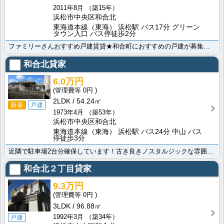
2011年8月
（築15年）
浜松市中央区和合北
東海道本線（東海） 浜松駅 バス17分 グリーン
タウン入口 バス停徒歩2分
ファミリーさんおすすめ戸建賃貸★和合町におすすめの戸建が募集開始です！設備も充実ですべてのお部屋に収･･･
和合北貸家
6.0万円
0円
2LDK
54.24㎡
新着
戸建
1973年4月
（築53年）
浜松市中央区和合北
東海道本線（東海） 浜松駅 バス24分 中山 バス
停徒歩3分
近隣で駐車場2台分確保しています！古き良きノスタルジックな雰囲気漂う平屋の借家でのんびりと暮らしてみ･･･
和合北２丁目貸家
9.3万円
0円
3LDK
96.88㎡
1992年3月
（築34年）
戸建