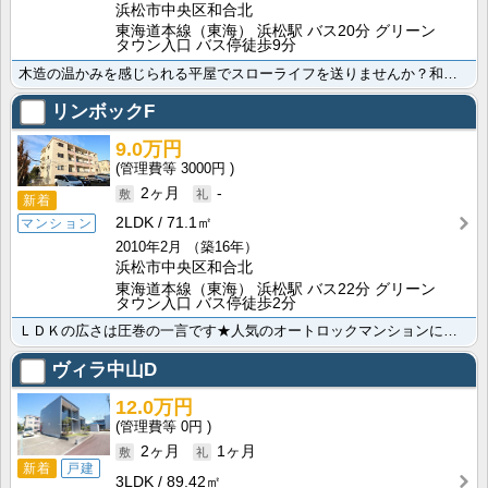
浜松市中央区和合北
東海道本線（東海） 浜松駅 バス20分 グリーン
タウン入口 バス停徒歩9分
木造の温かみを感じられる平屋でスローライフを送りませんか？和室2部屋はどちらも南向きで日当たりが素敵･･･
リンボックF
9.0万円
3000円
2ヶ月
-
新着
2LDK
71.1㎡
マンション
2010年2月
（築16年）
浜松市中央区和合北
東海道本線（東海） 浜松駅 バス22分 グリーン
タウン入口 バス停徒歩2分
ＬＤＫの広さは圧巻の一言です★人気のオートロックマンションに待望の空き予定が出ました！新婚さん、ファ･･･
ヴィラ中山D
12.0万円
0円
2ヶ月
1ヶ月
新着
戸建
3LDK
89.42㎡