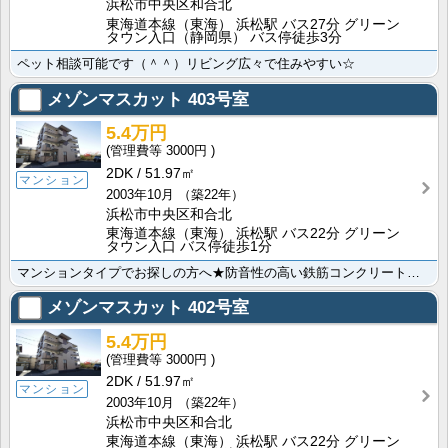
浜松市中央区和合北
東海道本線（東海） 浜松駅 バス27分 グリーン
タウン入口（静岡県） バス停徒歩3分
ペット相談可能です（＾＾）リビング広々で住みやすい☆
メゾンマスカット
403号室
5.4万円
3000円
2DK
51.97㎡
マンション
2003年10月
（築22年）
浜松市中央区和合北
東海道本線（東海） 浜松駅 バス22分 グリーン
タウン入口 バス停徒歩1分
マンションタイプでお探しの方へ★防音性の高い鉄筋コンクリート造で音が気になる方にもオススメ！入居した･･･
メゾンマスカット
402号室
5.4万円
3000円
2DK
51.97㎡
マンション
2003年10月
（築22年）
浜松市中央区和合北
東海道本線（東海） 浜松駅 バス22分 グリーン