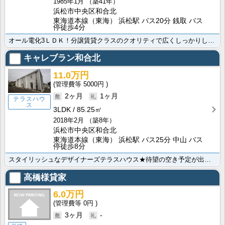
1985年1月
（築41年）
浜松市中央区和合北
東海道本線（東海） 浜松駅 バス20分 銭取 バス
停徒歩4分
オール電化3ＬＤＫ！分譲賃貸クラスのクオリティで広くしっかりした作りのお部屋です☆彡
キャレブラン和合北
11.0万円
5000円
2ヶ月
1ヶ月
テラスハウ
ス
3LDK
85.25㎡
2018年2月
（築8年）
浜松市中央区和合北
東海道本線（東海） 浜松駅 バス25分 中山 バス
停徒歩8分
スタイリッシュなデザイナーズテラスハウス★待望の空き予定が出ました！豊富な収納空間とオシャレな内装、･･･
高橋様貸家
6.0万円
0円
3ヶ月
-