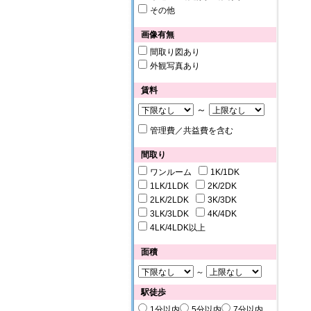
その他
画像有無
間取り図あり
外観写真あり
賃料
～
管理費／共益費を含む
間取り
ワンルーム
1K/1DK
1LK/1LDK
2K/2DK
2LK/2LDK
3K/3DK
3LK/3LDK
4K/4DK
4LK/4LDK以上
面積
～
駅徒歩
1分以内
5分以内
7分以内