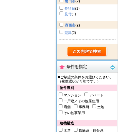
磐田市
(2)
長須賀
(1)
見付
(1)
湖西市
(2)
鷲津
(2)
条件を指定
■ご希望の条件をお選びください。
（複数選択が可能です。）
物件種別
マンション
アパート
一戸建／その他居住用
店舗
事務所
土地
その他事業用
建物構造
木造
鉄筋系・鉄骨系