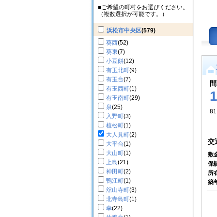
■ご希望の町村をお選びください。
（複数選択が可能です。）
浜松市中央区
(579)
葵西
(52)
葵東
(7)
小豆餅
(12)
有玉北町
(9)
有玉台
(7)
間
有玉西町
(1)
有玉南町
(29)
泉
(25)
81
入野町
(3)
植松町
(1)
大人見町
(2)
交
大平台
(1)
大山町
(1)
敷
上島
(21)
保
神田町
(2)
所
鴨江町
(1)
築
舘山寺町
(3)
北寺島町
(1)
幸
(22)