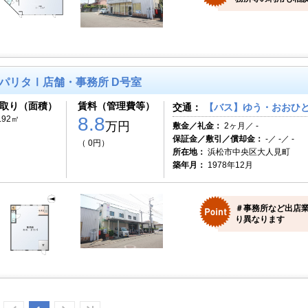
パリタⅠ店舗・事務所 D号室
取り（面積）
賃料（管理費等）
交通：
【バス】ゆう・おおひと
8.8
.92㎡
万円
敷金／礼金：
2ヶ月／ -
保証金／敷引／償却金：
-／ -／ -
（ 0円）
所在地：
浜松市中央区大人見町
築年月：
1978年12月
＃事務所など出店
り異なります