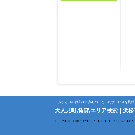
一人ひとりのお客様に真心のこもったサービスを提供
大人見町,賃貸,エリア検索｜浜
COPYRIGHT© SKYPORT CO.,LTD. ALL RIGHT