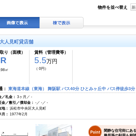
物件を並べ替え
新
大人見町貸店舗
取り（面積）
賃料（管理費等）
1R
5.5
万円
（ 0円）
.98㎡
通：
東海道本線（東海） 舞阪駅 バス40分 ひとみヶ丘中 バス停徒歩3分
金／礼金：
3ヶ月／ -
証金／敷引／償却金：
-／ -／ -
在地：
浜松市中央区大人見町
年月：
1977年2月
閑静な住宅街にあ
務所等の利用も相