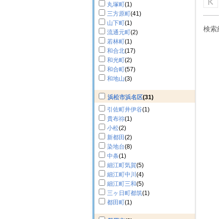
丸塚町
(1)
三方原町
(41)
山下町
(1)
検索
流通元町
(2)
若林町
(1)
和合北
(17)
和光町
(2)
和合町
(57)
和地山
(3)
浜松市浜名区
(31)
引佐町井伊谷
(1)
貴布祢
(1)
小松
(2)
新都田
(2)
染地台
(8)
中条
(1)
細江町気賀
(5)
細江町中川
(4)
細江町三和
(5)
三ヶ日町都筑
(1)
都田町
(1)