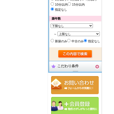
10分以内
15分以内
指定なし
築年数
～
新築のみ
中古のみ
指定なし
こだわり条件