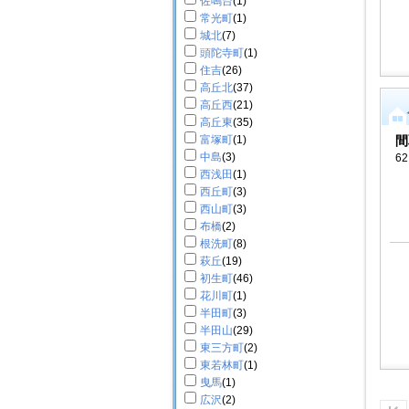
佐鳴台
(1)
常光町
(1)
城北
(7)
頭陀寺町
(1)
住吉
(26)
高丘北
(37)
高丘西
(21)
高丘東
(35)
富塚町
(1)
間
中島
(3)
62
西浅田
(1)
西丘町
(3)
西山町
(3)
布橋
(2)
根洗町
(8)
萩丘
(19)
初生町
(46)
花川町
(1)
半田町
(3)
半田山
(29)
東三方町
(2)
東若林町
(1)
曳馬
(1)
広沢
(2)