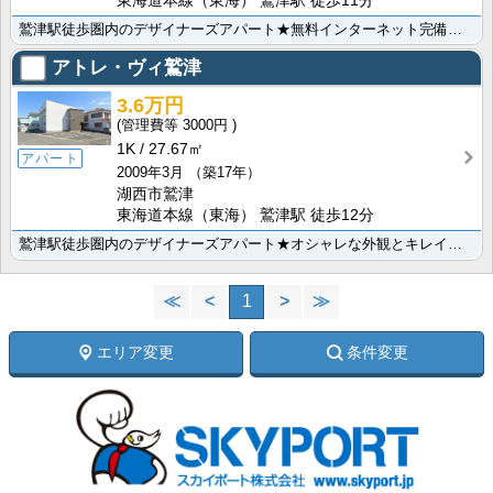
東海道本線（東海） 鷲津駅 徒歩11分
鷲津駅徒歩圏内のデザイナーズアパート★無料インターネット完備で、入居したその日からお使い頂けます♪外･･･
アトレ・ヴィ鷲津
3.6万円
3000円
1K
27.67㎡
アパート
2009年3月
（築17年）
湖西市鷲津
東海道本線（東海） 鷲津駅 徒歩12分
鷲津駅徒歩圏内のデザイナーズアパート★オシャレな外観とキレイなお部屋が魅力的です。嬉しい無料インター･･･
≪
<
1
>
≫
エリア変更
条件変更