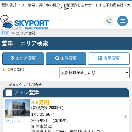
鷲津,賃貸,エリア検索｜浜松市の賃貸・お部屋探しをサポートする不動産会社スカ
イポート
メ
TOP
エリア検索
鷲津 エリア検索
エリア変更
条件変更
表示変更
1
2
～
件目
(2件)
↓チェックしてお問合せ
アトレ鷲津
3.6万円
2000円
1K
23.66㎡
2007年3月
（築19年）
アパート
湖西市鷲津