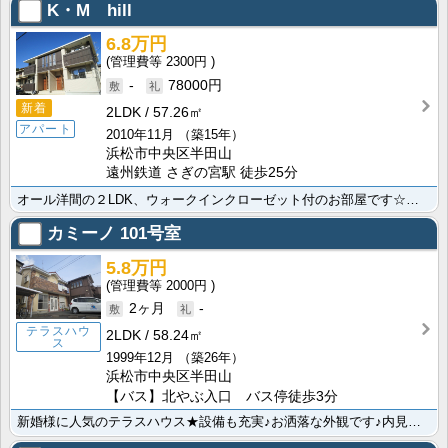
K・M hill
6.8万円
2300円
-
78000円
新着
2LDK
57.26㎡
アパート
2010年11月
（築15年）
浜松市中央区半田山
遠州鉄道 さぎの宮駅 徒歩25分
オール洋間の２LDK、ウォークインクローゼット付のお部屋です☆南面向き、全面道路ですから朝から日当た･･･
カミーノ
101号室
5.8万円
2000円
2ヶ月
-
テラスハウ
2LDK
58.24㎡
ス
1999年12月
（築26年）
浜松市中央区半田山
【バス】北やぶ入口 バス停徒歩3分
新婚様に人気のテラスハウス★設備も充実♪お洒落な外観です♪内見できますので、ぜひ実際にご覧ください！