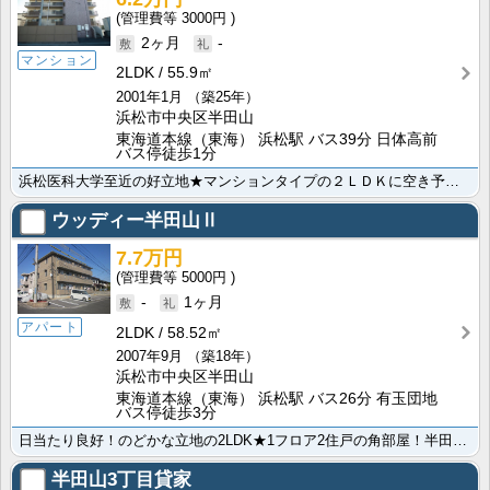
3000円
2ヶ月
-
マンション
2LDK
55.9㎡
2001年1月
（築25年）
浜松市中央区半田山
東海道本線（東海） 浜松駅 バス39分 日体高前
バス停徒歩1分
浜松医科大学至近の好立地★マンションタイプの２ＬＤＫに空き予定が出ました！追い焚き、エアコン、ＴＶモ･･･
ウッディー半田山Ⅱ
7.7万円
5000円
-
1ヶ月
アパート
2LDK
58.52㎡
2007年9月
（築18年）
浜松市中央区半田山
東海道本線（東海） 浜松駅 バス26分 有玉団地
バス停徒歩3分
日当たり良好！のどかな立地の2LDK★1フロア2住戸の角部屋！半田山で人気のアパートです♪駐車場は並･･･
半田山3丁目貸家