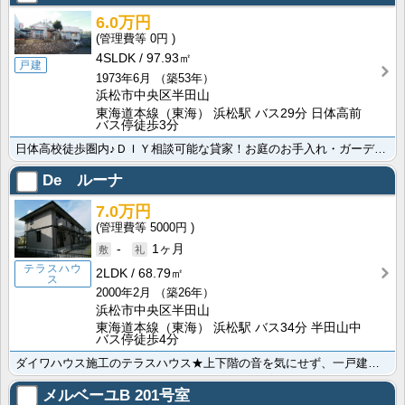
6.0万円
0円
4SLDK
97.93㎡
戸建
1973年6月
（築53年）
浜松市中央区半田山
東海道本線（東海） 浜松駅 バス29分 日体高前
バス停徒歩3分
日体高校徒歩圏内♪ＤＩＹ相談可能な貸家！お庭のお手入れ・ガーデニング好きな方にもオススメです。古き良･･･
De ルーナ
7.0万円
5000円
-
1ヶ月
テラスハウ
2LDK
68.79㎡
ス
2000年2月
（築26年）
浜松市中央区半田山
東海道本線（東海） 浜松駅 バス34分 半田山中
バス停徒歩4分
ダイワハウス施工のテラスハウス★上下階の音を気にせず、一戸建て感覚でお住まい頂けます！嬉しい屋外物置･･･
メルベーユB
201号室