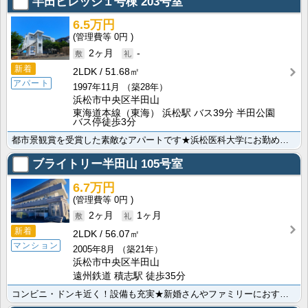
半田ビレッジ１号棟
203号室
6.5万円
0円
2ヶ月
-
新着
2LDK
51.68㎡
アパート
1997年11月
（築28年）
浜松市中央区半田山
東海道本線（東海） 浜松駅 バス39分 半田公園
バス停徒歩3分
都市景観賞を受賞した素敵なアパートです★浜松医科大学にお勤めの方に人気♪閑静な住宅街で、新生活を始め･･･
ブライトリー半田山
105号室
6.7万円
0円
2ヶ月
1ヶ月
新着
2LDK
56.07㎡
マンション
2005年8月
（築21年）
浜松市中央区半田山
遠州鉄道 積志駅 徒歩35分
コンビニ・ドンキ近く！設備も充実★新婚さんやファミリーにおすすめの角部屋です。ぜひお問い合わせくださ･･･