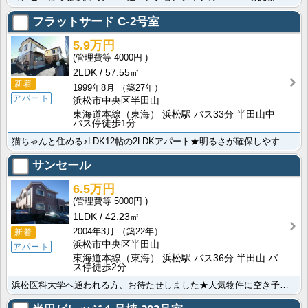
フラットサード
C-2号室
5.9万円
4000円
2LDK
57.55㎡
新着
1999年8月
（築27年）
アパート
浜松市中央区半田山
東海道本線（東海） 浜松駅 バス33分 半田山中
バス停徒歩1分
猫ちゃんと住める♪LDK12帖の2LDKアパート★明るさが確保しやすい角部屋で通風も良好！急な来客に･･･
サンセール
6.5万円
5000円
1LDK
42.23㎡
2004年3月
（築22年）
新着
浜松市中央区半田山
アパート
東海道本線（東海） 浜松駅 バス36分 半田山 バ
ス停徒歩2分
浜松医科大学へ通われる方、お待たせしました★人気物件に空き予定が出ました！３月のご入居も可能！早い段･･･