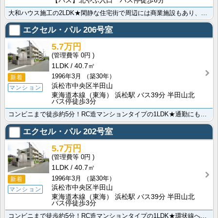
【バス】北やぶ入口 バス停徒歩6分
大和ハウス施工の2LDK★閑静な住宅街で周辺には商業施設もあり、アクセスがしやすいです！！さらに、人･･･
エクセル・パル
206号室
5.7万円
0円
1LDK
40.7㎡
1996年3月
（築30年）
新着
浜松市中央区半田山
マンション
東海道本線（東海） 浜松駅 バス39分 半田山北
バス停徒歩3分
コンビニまで徒歩約5分！RC造マンションタイプの1LDK★通勤にも便利な環状線へのアクセス良好！忙し･･･
エクセル・パル
202号室
5.7万円
0円
1LDK
40.7㎡
1996年3月
（築30年）
新着
浜松市中央区半田山
マンション
東海道本線（東海） 浜松駅 バス39分 半田山北
バス停徒歩3分
コンビニまで徒歩約5分！RC造マンションタイプの1LDK★環状線へのアクセス良好で通勤にも便利な立地･･･