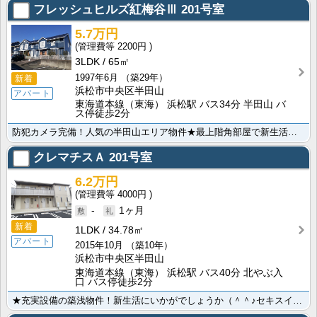
フレッシュヒルズ紅梅谷Ⅲ
201号室
5.7万円
2200円
3LDK
65㎡
1997年6月
（築29年）
新着
浜松市中央区半田山
アパート
東海道本線（東海） 浜松駅 バス34分 半田山 バ
ス停徒歩2分
防犯カメラ完備！人気の半田山エリア物件★最上階角部屋で新生活を始めませんか？浜松医科大学病院まで徒歩･･･
クレマチスＡ
201号室
6.2万円
4000円
-
1ヶ月
新着
1LDK
34.78㎡
アパート
2015年10月
（築10年）
浜松市中央区半田山
東海道本線（東海） 浜松駅 バス40分 北やぶ入
口 バス停徒歩2分
★充実設備の築浅物件！新生活にいかがでしょうか（＾＾♪セキスイハイム施工で、造りの良さは折り紙付き！･･･