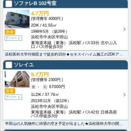
ソファレB
102号室
4.7万円
4000円
2DK
41.55㎡
1998年5月
（築28年）
新着
浜松市中央区半田山
アパート
東海道本線（東海） 浜松駅 バス33分 北やぶ入
口 バス停徒歩3分
浜松医科大学付病院まで徒歩約10分★セキスイハイム施工の2DKアパートです。月々の費用を抑えながら部･･･
ソレイユ
5.7万円
2300円
-
67000円
新着
1LDK
37.76㎡
アパート
2013年12月
（築12年）
浜松市中央区半田山
東海道本線（東海） 浜松駅 バス42分 日体高前
バス停徒歩3分
半田山の人気物件に待望の空き予定が出ました★浜松医科大学の関係者の方、是非お問い合わせ下さい！追い焚･･･