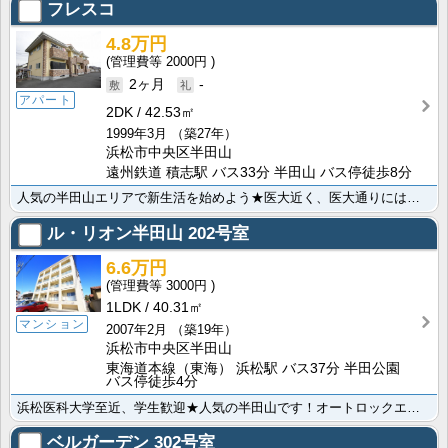
フレスコ
4.8万円
2000円
2ヶ月
-
アパート
2DK
42.53㎡
1999年3月
（築27年）
浜松市中央区半田山
遠州鉄道 積志駅 バス33分 半田山 バス停徒歩8分
人気の半田山エリアで新生活を始めよう★医大近く、医大通りにはお店もたくさんあり、生活便利。築年数を感･･･
ル・リオン半田山
202号室
6.6万円
3000円
1LDK
40.31㎡
マンション
2007年2月
（築19年）
浜松市中央区半田山
東海道本線（東海） 浜松駅 バス37分 半田公園
バス停徒歩4分
浜松医科大学至近、学生歓迎★人気の半田山です！オートロックエントランスで、女性の方も安心。ネット無料･･･
ベルガーデン
302号室