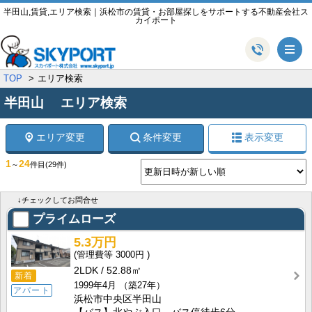
半田山,賃貸,エリア検索｜浜松市の賃貸・お部屋探しをサポートする不動産会社ス
カイポート
メ
TOP
エリア検索
半田山 エリア検索
エリア変更
条件変更
表示変更
1
24
～
件目
(29件)
↓チェックしてお問合せ
プライムローズ
5.3万円
3000円
2LDK
52.88㎡
新着
1999年4月
（築27年）
アパート
浜松市中央区半田山