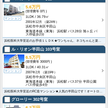
5.6万円
0円
1LDK
36.79㎡
マンション
2001年12月
（築24年）
浜松市中央区半田山
東海道本線（東海） 浜松駅 バス28分 旭ヶ丘 バ
ス停徒歩2分
浜松医科大学至近のお手頃１ＬＤＫ★ワンちゃん、ネコちゃんと楽しい新生活を始めませんか？防音性の高い鉄･･･
ル・リオン半田山
103号室
6.5万円
3000円
1LDK
40.31㎡
マンション
2007年2月
（築19年）
浜松市中央区半田山
東海道本線（東海） 浜松駅 バス37分 半田公園
バス停徒歩4分
浜松医科大学至近のRC造マンション★人気の半田山です！オートロックエントランスで、女性の一人暮らしに･･･
グローリー
302号室
6.2万円