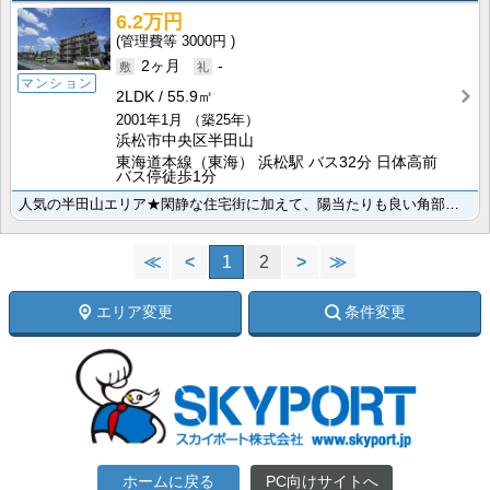
6.2万円
3000円
2ヶ月
-
マンション
2LDK
55.9㎡
2001年1月
（築25年）
浜松市中央区半田山
東海道本線（東海） 浜松駅 バス32分 日体高前
バス停徒歩1分
人気の半田山エリア★閑静な住宅街に加えて、陽当たりも良い角部屋でございます。周辺には公園やドラックス･･･
≪
<
1
2
>
≫
エリア変更
条件変更
ホームに戻る
PC向けサイトへ