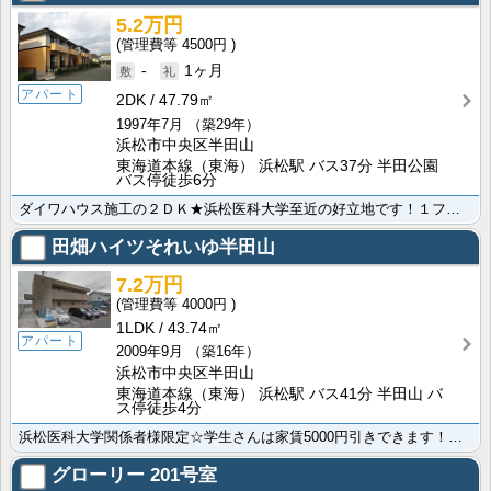
5.2万円
4500円
-
1ヶ月
アパート
2DK
47.79㎡
1997年7月
（築29年）
浜松市中央区半田山
東海道本線（東海） 浜松駅 バス37分 半田公園
バス停徒歩6分
ダイワハウス施工の２ＤＫ★浜松医科大学至近の好立地です！１フロア２戸で全戸角部屋タイプ！築年数以上に･･･
田畑ハイツそれいゆ半田山
7.2万円
4000円
1LDK
43.74㎡
アパート
2009年9月
（築16年）
浜松市中央区半田山
東海道本線（東海） 浜松駅 バス41分 半田山 バ
ス停徒歩4分
浜松医科大学関係者様限定☆学生さんは家賃5000円引きできます！ダイワハウス施工で、しっかりした造り･･･
グローリー
201号室