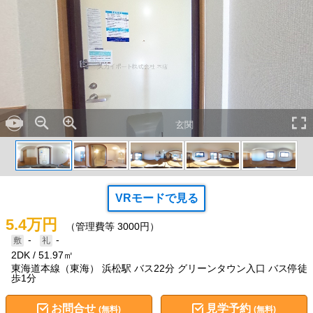
玄関
VRモードで見る
5.4万円
（管理費等 3000円）
-
-
2DK
51.97㎡
東海道本線（東海） 浜松駅 バス22分 グリーンタウン入口 バス停徒
歩1分
お問合せ
見学予約
(無料)
(無料)