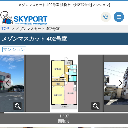
メゾンマスカット 402号室 浜松市中央区和合北[マンション]
メ
TOP
メゾンマスカット 402号室
メゾンマスカット
402号室
マンション
1 / 37
間取り