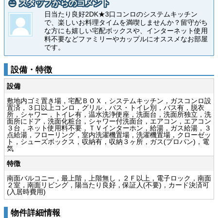
スタッフからのコメント
日当たり良好2DK★3口コンロのシステムキッチン
で、楽しいお料理タイムを満喫しませんか？留守がち
な方にも嬉しい宅配ボックスや、インターネット使用
料不要などファミリーやカップルにオススメなお部屋
です。
設備・特徴
設備
敷地内ゴミ置き場，宅配ＢＯＸ，システムキッチン，ガスコンロ設
置済，３口以上コンロ，グリル，バス・トイレ別，バス有，脱衣
所，シャワー，トイレ有，温水洗浄便座，洗面台，洗面所独立，洗
面所にドア，洗面化粧台，シャワー付洗面台，エアコン，エアコン
３台，ネット使用料不要，ＴＶインターホン，給湯，ガス給湯，３
点給湯，フローリング，室内洗濯機置場，洗濯機置場，クローゼッ
ト，シューズボックス，収納有，収納３ヶ所，ガス(プロパン)，電
気
特徴
南面バルコニー，最上階，上階無し，２Ｆ以上，電子ロック，南面
２室，南面リビング，陽当たり良好，保証人(不要)，カード決済可
(入居時費用)
物件詳細情報