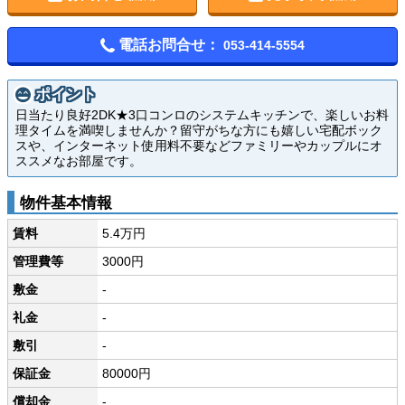
電話お問合せ：
053-414-5554
ポイント
日当たり良好2DK★3口コンロのシステムキッチンで、楽しいお料
理タイムを満喫しませんか？留守がちな方にも嬉しい宅配ボック
スや、インターネット使用料不要などファミリーやカップルにオ
ススメなお部屋です。
物件基本情報
賃料
5.4万円
管理費等
3000円
敷金
-
礼金
-
敷引
-
保証金
80000円
償却金
-