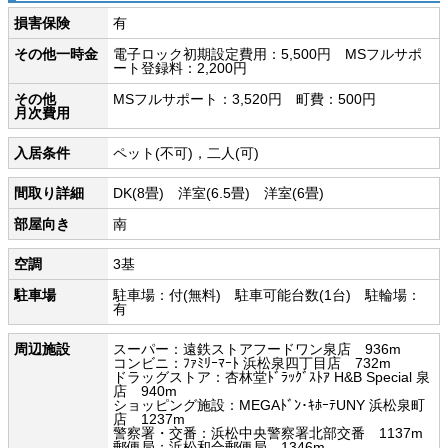
損害保険
有
その他一時金
電子ロック初期設定費用：5,500円 MSフルサポ
ート登録料：2,200円
その他
MSフルサポート：3,520円 町費：500円
月次費用
入居条件
ペット(不可)，二人(可)
間取り詳細
DK(8畳) 洋室(6.5畳) 洋室(6畳)
部屋向き
南
空調
3基
駐車場
駐車場：付(無料) 駐車可能台数(1台) 駐輪場：
有
周辺施設
スーパー：遠鉄ストアフードワン泉店 936m
コンビニ：ﾌｧﾐﾘｰﾏｰﾄ 浜松泉四丁目店 732m
ドラッグストア：杏林堂ﾄﾞﾗｯｸﾞｽﾄｱ H&B Special 泉
店 940m
ショッピング施設：MEGAﾄﾞﾝ･ｷﾎｰﾃUNY 浜松泉町
店 1237m
警察署・交番：浜松中央警察署北部交番 1137m
郵便局：浜松和合郵便局 1346m