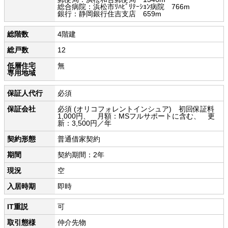
総合病院：浜松市ﾘﾊﾋﾞﾘﾃｰｼｮﾝ病院 766m
銀行：静岡銀行住吉支店 659m
総階数
4階建
総戸数
12
低層住宅
無
専用地域
保証人代行
必須
保証会社
必須 (オリコフォレントインシュア) 初回保証料
1,000円、 月額：MSフルサポートに含む、 更
新：3,500円／年
契約形態
普通借家契約
期間
契約期間：2年
現況
空
入居時期
即時
IT重説
可
取引態様
仲介先物