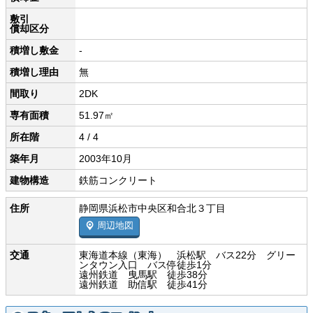
敷引
償却区分
積増し敷金
-
積増し理由
無
間取り
2DK
専有面積
51.97㎡
所在階
4 / 4
築年月
2003年10月
建物構造
鉄筋コンクリート
住所
静岡県浜松市中央区和合北３丁目
周辺地図
交通
東海道本線（東海） 浜松駅 バス22分 グリー
ンタウン入口 バス停徒歩1分
遠州鉄道 曳馬駅 徒歩38分
遠州鉄道 助信駅 徒歩41分