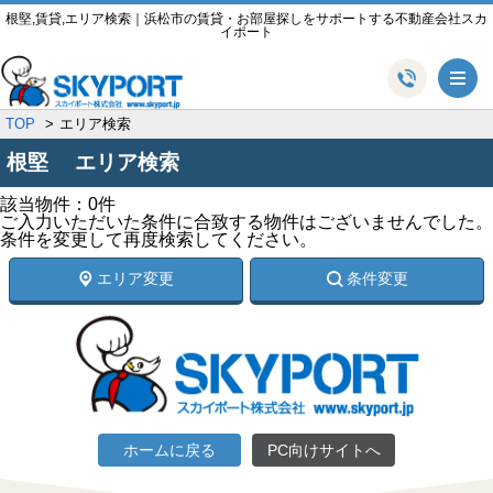
根堅,賃貸,エリア検索｜浜松市の賃貸・お部屋探しをサポートする不動産会社スカ
イポート
メ
TOP
エリア検索
根堅 エリア検索
該当物件：0件
ご入力いただいた条件に合致する物件はございませんでした。
条件を変更して再度検索してください。
エリア変更
条件変更
ホームに戻る
PC向けサイトへ