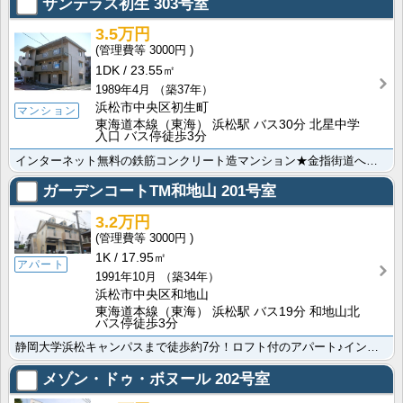
サンテラス初生
303号室
3.5万円
3000円
1DK
23.55㎡
1989年4月
（築37年）
浜松市中央区初生町
マンション
東海道本線（東海） 浜松駅 バス30分 北星中学
入口 バス停徒歩3分
インターネット無料の鉄筋コンクリート造マンション★金指街道へのアクセス良好！周辺スーパーへの買い物も･･･
ガーデンコートTM和地山
201号室
3.2万円
3000円
1K
17.95㎡
アパート
1991年10月
（築34年）
浜松市中央区和地山
東海道本線（東海） 浜松駅 バス19分 和地山北
バス停徒歩3分
静岡大学浜松キャンパスまで徒歩約7分！ロフト付のアパート♪インターネット無料、都市ガス使用で月々の費･･･
メゾン・ドゥ・ボヌール
202号室