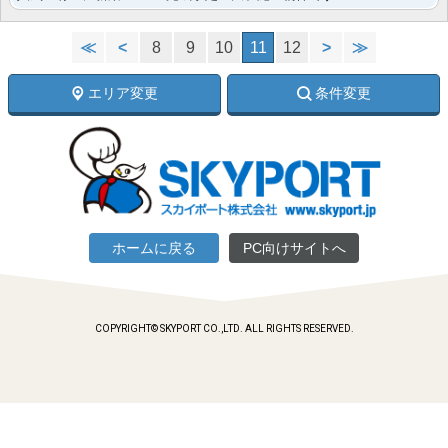
≪
<
8
9
10
11
12
>
≫
エリア変更
条件変更
ホームに戻る
PC向けサイトへ
COPYRIGHT© SKYPORT CO.,LTD. ALL RIGHTS RESERVED.