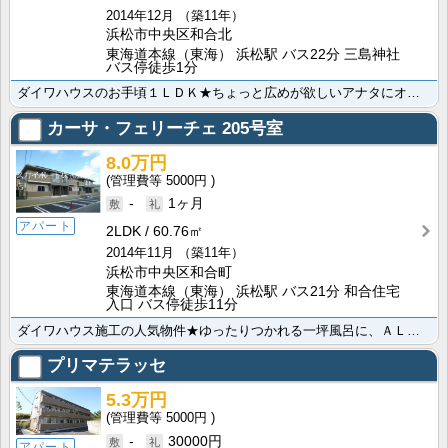
2014年12月
（築11年）
浜松市中央区和合北
東海道本線（東海） 浜松駅 バス22分 三島神社
バス停徒歩1分
ダイワハウスのお手頃１ＬＤＫ★ちょっと広めが欲しいアナタにオススメです。嬉しい無料インターネット完備･･･
カーサ・フェリーチェ
205号室
8.0万円
5000円
-
1ヶ月
アパート
2LDK
60.76㎡
2014年11月
（築11年）
浜松市中央区和合町
東海道本線（東海） 浜松駅 バス21分 和合住宅
入口 バス停徒歩11分
ダイワハウス施工の人気物件★ゆったりつかれる一坪風呂に、ＡＬＳＯＫホームセキュリティ、無料インターネ･･･
プリマテラッセ
5.3万円
5000円
-
30000円
アパート