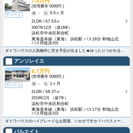
7.4万円
5000円
-
0.5ヶ月
アパート
2LDK
67.53㎡
2007年12月
（築18年）
浜松市中央区和合町
東海道本線（東海） 浜松駅 バス18分 和地山北
バス停徒歩3分
ダイワハウスの人気物件に空き予定が出ました★ゆったりつかれる一坪風呂が魅力的♪無料インターネット完備･･･
アンソレイエ
8.7万円
5000円
-
1ヶ月
アパート
2LDK
58.37㎡
2019年2月
（築7年）
浜松市中央区和合町
東海道本線（東海） 浜松駅 バス17分 和地山北
バス停徒歩3分
ダイワハウスのハイグレードなお部屋、いかがですか？ハウスメーカーならではのクオリティをご堪能下さい。･･･
パルエイト