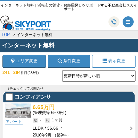
インターネット無料｜浜松市の賃貸・お部屋探しをサポートする不動産会社スカイ
ポート
メ
TOP
インターネット無料
インターネット無料
エリア変更
条件変更
表示変更
241
264
～
件目
(288件)
↓チェックしてお問合せ
コンフィアンサ
6.65万円
6500円
-
1ヶ月
アパート
1LDK
36.66㎡
2016年9月
（築9年）