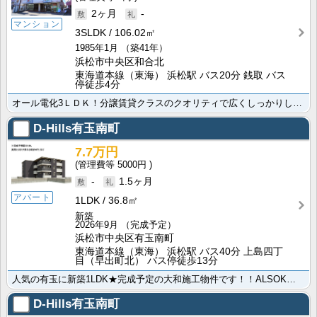
2ヶ月
-
マンション
3SLDK
106.02㎡
1985年1月
（築41年）
浜松市中央区和合北
東海道本線（東海） 浜松駅 バス20分 銭取 バス
停徒歩4分
オール電化3ＬＤＫ！分譲賃貸クラスのクオリティで広くしっかりした作りのお部屋です☆彡
D-Hills有玉南町
7.7万円
5000円
-
1.5ヶ月
アパート
1LDK
36.8㎡
新築
2026年9月
（完成予定）
浜松市中央区有玉南町
東海道本線（東海） 浜松駅 バス40分 上島四丁
目（早出町北） バス停徒歩13分
人気の有玉に新築1LDK★完成予定の大和施工物件です！！ALSOKやオートロックなどの防犯面も安心で･･･
D-Hills有玉南町