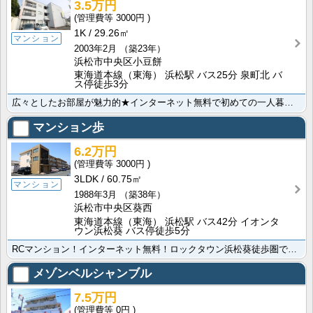
3.5万円
3000円
1K
29.26㎡
マンション
2003年2月
（築23年）
浜松市中央区小豆餅
東海道本線（東海） 浜松駅 バス25分 泉町北 バ
ス停徒歩3分
広々としたお部屋が魅力的★インターネット無料で初めての一人暮らしの方にオススメです！浜松西インター、･･･
マンション歩
6.2万円
3000円
3LDK
60.75㎡
マンション
1988年3月
（築38年）
浜松市中央区葵西
東海道本線（東海） 浜松駅 バス42分 イオンタ
ウン浜松葵 バス停徒歩5分
RCマンション！インターネット無料！ロックタウン浜松葵徒歩圏でお買い物に便利！ シャンプードレッサー･･･
メゾンベルシャンブル
7.5万円
0円