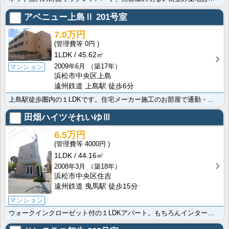
アベニュー上島Ⅱ
201号室
7.0万円
0円
1LDK
45.62㎡
2009年6月
（築17年）
マンション
浜松市中央区上島
遠州鉄道 上島駅 徒歩6分
上島駅徒歩圏内の１LDKです。住宅メーカー施工のお部屋で通勤・通学にも便利な立地が特徴です☆対面キッ･･･
田畑ハイツそれいゆⅢ
6.5万円
4000円
1LDK
44.16㎡
2008年3月
（築18年）
浜松市中央区住吉
遠州鉄道 曳馬駅 徒歩15分
マンション
ウォークインクローゼット付の１LDKアパート。もちろんインターネット無料です。聖隷病院関係者様には嬉･･･