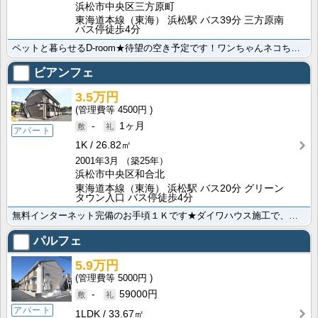
浜松市中央区三方原町
東海道本線（東海） 浜松駅 バス39分 三方原南
バス停徒歩4分
ペットと暮らせるD-room★待望の空き予定です！ワンちゃんネコちゃんも喜ぶ、キレイなお部屋で、新生･･･
ビアンフェ
3.5万円
4500円
-
1ヶ月
アパート
1K
26.82㎡
2001年3月
（築25年）
浜松市中央区和合北
東海道本線（東海） 浜松駅 バス20分 グリーン
タウン入口 バス停徒歩4分
無料インターネット完備のお手頃１Ｋです★ダイワハウス施工で、造りの良さは折り紙付き♪嬉しい温水洗浄便･･･
パルフェ
5.9万円
5000円
-
59000円
アパート
1LDK
33.67㎡