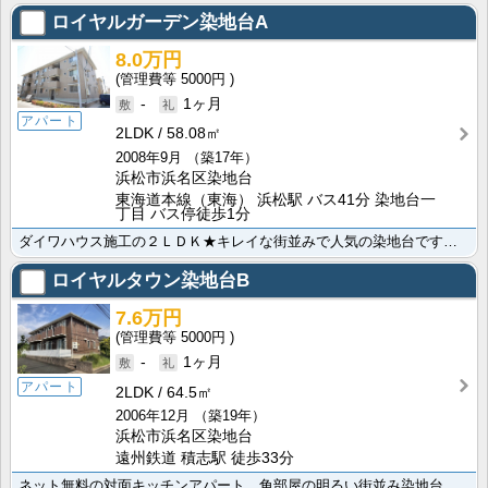
ロイヤルガーデン染地台A
8.0万円
5000円
-
1ヶ月
アパート
2LDK
58.08㎡
2008年9月
（築17年）
浜松市浜名区染地台
東海道本線（東海） 浜松駅 バス41分 染地台一
丁目 バス停徒歩1分
ダイワハウス施工の２ＬＤＫ★キレイな街並みで人気の染地台です！ゆったりつかれる一坪風呂に、豊富な収納･･･
ロイヤルタウン染地台B
7.6万円
5000円
-
1ヶ月
アパート
2LDK
64.5㎡
2006年12月
（築19年）
浜松市浜名区染地台
遠州鉄道 積志駅 徒歩33分
ネット無料の対面キッチンアパート、角部屋の明るい街並み染地台で住宅メーカーアパート登場☆カップルの方･･･