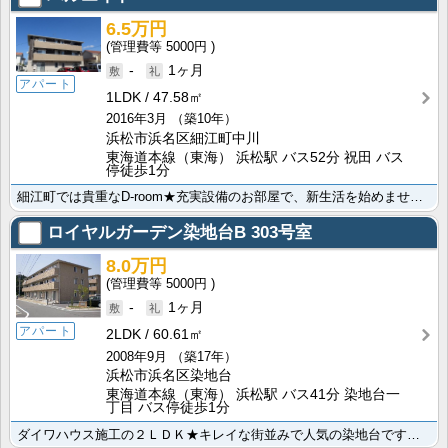
6.5万円
5000円
-
1ヶ月
アパート
1LDK
47.58㎡
2016年3月
（築10年）
浜松市浜名区細江町中川
東海道本線（東海） 浜松駅 バス52分 祝田 バス
停徒歩1分
細江町では貴重なD-room★充実設備のお部屋で、新生活を始めませんか？ＡＬＳＯＫホームセキュリティ･･･
ロイヤルガーデン染地台B
303号室
8.0万円
5000円
-
1ヶ月
アパート
2LDK
60.61㎡
2008年9月
（築17年）
浜松市浜名区染地台
東海道本線（東海） 浜松駅 バス41分 染地台一
丁目 バス停徒歩1分
ダイワハウス施工の２ＬＤＫ★キレイな街並みで人気の染地台です！ゆったりつかれる一坪風呂に、豊富な収納･･･