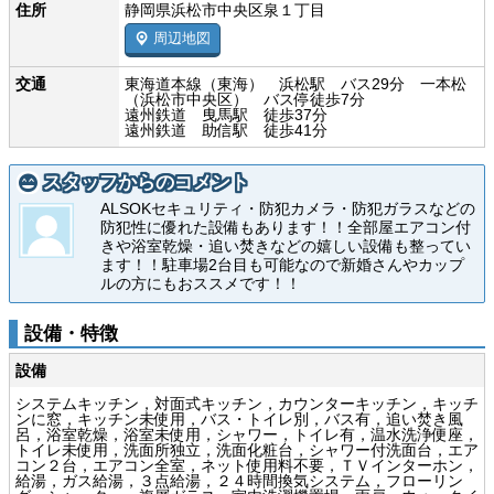
住所
静岡県浜松市中央区泉１丁目
周辺地図
交通
東海道本線（東海） 浜松駅 バス29分 一本松
（浜松市中央区） バス停徒歩7分
遠州鉄道 曳馬駅 徒歩37分
遠州鉄道 助信駅 徒歩41分
スタッフからのコメント
ALSOKセキュリティ・防犯カメラ・防犯ガラスなどの
防犯性に優れた設備もあります！！全部屋エアコン付
きや浴室乾燥・追い焚きなどの嬉しい設備も整ってい
ます！！駐車場2台目も可能なので新婚さんやカップ
ルの方にもおススメです！！
設備・特徴
設備
システムキッチン，対面式キッチン，カウンターキッチン，キッチ
ンに窓，キッチン未使用，バス・トイレ別，バス有，追い焚き風
呂，浴室乾燥，浴室未使用，シャワー，トイレ有，温水洗浄便座，
トイレ未使用，洗面所独立，洗面化粧台，シャワー付洗面台，エア
コン２台，エアコン全室，ネット使用料不要，ＴＶインターホン，
給湯，ガス給湯，３点給湯，２４時間換気システム，フローリン