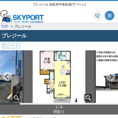
プレジール 浜松市中央区泉[アパート]
メ
TOP
プレジール
プレジール
アパート
1 / 6
間取り