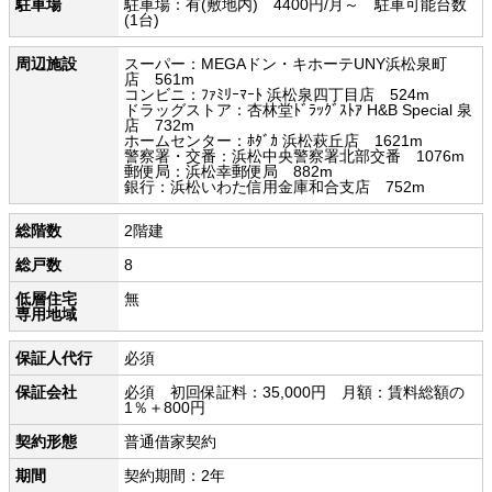
駐車場
駐車場：有(敷地内) 4400円/月～ 駐車可能台数
(1台)
周辺施設
スーパー：MEGAドン・キホーテUNY浜松泉町
店 561m
コンビニ：ﾌｧﾐﾘｰﾏｰﾄ 浜松泉四丁目店 524m
ドラッグストア：杏林堂ﾄﾞﾗｯｸﾞｽﾄｱ H&B Special 泉
店 732m
ホームセンター：ﾎﾀﾞｶ 浜松萩丘店 1621m
警察署・交番：浜松中央警察署北部交番 1076m
郵便局：浜松幸郵便局 882m
銀行：浜松いわた信用金庫和合支店 752m
総階数
2階建
総戸数
8
低層住宅
無
専用地域
保証人代行
必須
保証会社
必須 初回保証料：35,000円 月額：賃料総額の
1％＋800円
契約形態
普通借家契約
期間
契約期間：2年