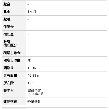
敷金
-
礼金
1ヶ月
敷引
-
保証金
-
償却金
-
敷引
償却区分
積増し敷金
-
積増し理由
無
間取り
1LDK
専有面積
46.99㎡
所在階
1 / 2
築年月
完成予定
2026年9月
建物構造
軽量鉄骨