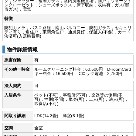
グ，シャッター，複層ガラス，室内洗濯機置場，雨戸，ウォークイ
ンクローゼット，シューズボックス，床下収納，収納有，ガス(都
市ガス)，電気
特徴
防犯カメラ，バス２路線，南面バルコニー，防犯ガラス，セキュリ
ティ有り，角住戸，東南角住戸，通風良好，保証人(不要)，カード
決済可(入居時費用)
物件詳細情報
損害保険
有
その他一時金
ルームクリーニング料金：60,500円 D-roomCard
キー料金：16,500円 ICロック電池：2,750円
法人契約
可
入居条件
ペット(不可)，事務所(不可)，楽器等の使用(不
可)，性別(不問)，単身(可)，二人(可)，法人(可)，
飲食店(不可)
間取り詳細
LDK(14.3畳) 洋室(6.1畳)
空調
全室