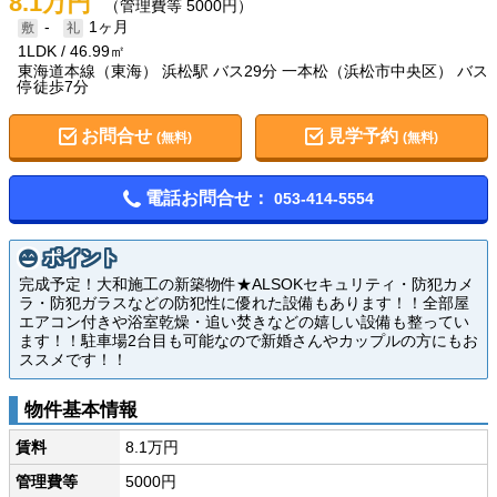
8.1万円
（管理費等 5000円）
-
1ヶ月
1LDK
46.99㎡
東海道本線（東海） 浜松駅 バス29分 一本松（浜松市中央区） バス
停徒歩7分
お問合せ
見学予約
(無料)
(無料)
電話お問合せ：
053-414-5554
ポイント
完成予定！大和施工の新築物件★ALSOKセキュリティ・防犯カメ
ラ・防犯ガラスなどの防犯性に優れた設備もあります！！全部屋
エアコン付きや浴室乾燥・追い焚きなどの嬉しい設備も整ってい
ます！！駐車場2台目も可能なので新婚さんやカップルの方にもお
ススメです！！
物件基本情報
賃料
8.1万円
管理費等
5000円