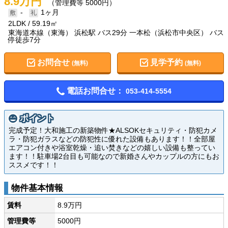
8.9万円
（管理費等 5000円）
-
1ヶ月
2LDK
59.19㎡
東海道本線（東海） 浜松駅 バス29分 一本松（浜松市中央区） バス
停徒歩7分
お問合せ
見学予約
(無料)
(無料)
電話お問合せ：
053-414-5554
ポイント
完成予定！大和施工の新築物件★ALSOKセキュリティ・防犯カメ
ラ・防犯ガラスなどの防犯性に優れた設備もあります！！全部屋
エアコン付きや浴室乾燥・追い焚きなどの嬉しい設備も整ってい
ます！！駐車場2台目も可能なので新婚さんやカップルの方にもお
ススメです！！
物件基本情報
賃料
8.9万円
管理費等
5000円