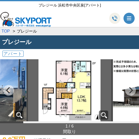
プレジール 浜松市中央区泉[アパート]
メ
TOP
プレジール
プレジール
アパート
1 / 6
間取り