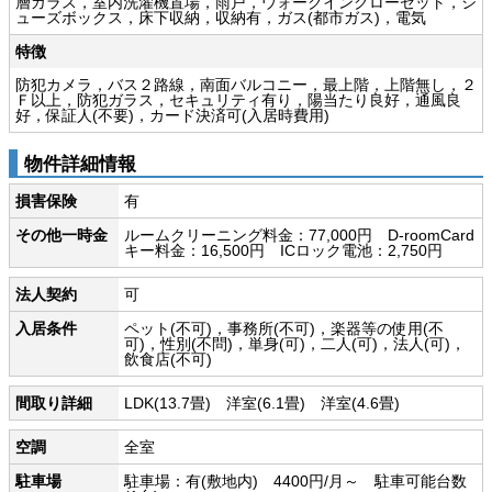
層ガラス，室内洗濯機置場，雨戸，ウォークインクローゼット，シ
ューズボックス，床下収納，収納有，ガス(都市ガス)，電気
特徴
防犯カメラ，バス２路線，南面バルコニー，最上階，上階無し，２
Ｆ以上，防犯ガラス，セキュリティ有り，陽当たり良好，通風良
好，保証人(不要)，カード決済可(入居時費用)
物件詳細情報
損害保険
有
その他一時金
ルームクリーニング料金：77,000円 D-roomCard
キー料金：16,500円 ICロック電池：2,750円
法人契約
可
入居条件
ペット(不可)，事務所(不可)，楽器等の使用(不
可)，性別(不問)，単身(可)，二人(可)，法人(可)，
飲食店(不可)
間取り詳細
LDK(13.7畳) 洋室(6.1畳) 洋室(4.6畳)
空調
全室
駐車場
駐車場：有(敷地内) 4400円/月～ 駐車可能台数