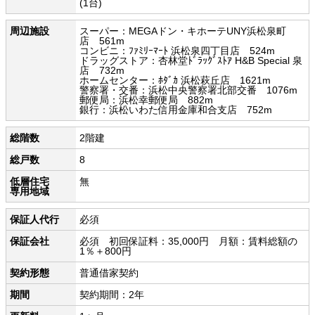
(1台)
周辺施設
スーパー：MEGAドン・キホーテUNY浜松泉町
店 561m
コンビニ：ﾌｧﾐﾘｰﾏｰﾄ 浜松泉四丁目店 524m
ドラッグストア：杏林堂ﾄﾞﾗｯｸﾞｽﾄｱ H&B Special 泉
店 732m
ホームセンター：ﾎﾀﾞｶ 浜松萩丘店 1621m
警察署・交番：浜松中央警察署北部交番 1076m
郵便局：浜松幸郵便局 882m
銀行：浜松いわた信用金庫和合支店 752m
総階数
2階建
総戸数
8
低層住宅
無
専用地域
保証人代行
必須
保証会社
必須 初回保証料：35,000円 月額：賃料総額の
1％＋800円
契約形態
普通借家契約
期間
契約期間：2年