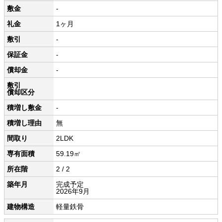
敷金
-
礼金
1ヶ月
敷引
-
保証金
-
償却金
-
敷引
償却区分
積増し敷金
-
積増し理由
無
間取り
2LDK
専有面積
59.19㎡
所在階
2 / 2
築年月
完成予定
2026年9月
建物構造
軽量鉄骨