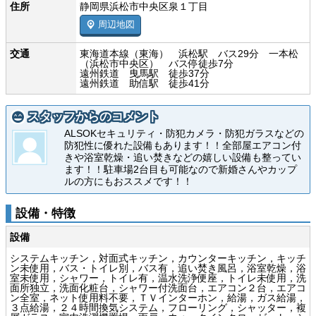
住所
静岡県浜松市中央区泉１丁目
周辺地図
交通
東海道本線（東海） 浜松駅 バス29分 一本松
（浜松市中央区） バス停徒歩7分
遠州鉄道 曳馬駅 徒歩37分
遠州鉄道 助信駅 徒歩41分
スタッフからのコメント
ALSOKセキュリティ・防犯カメラ・防犯ガラスなどの
防犯性に優れた設備もあります！！全部屋エアコン付
きや浴室乾燥・追い焚きなどの嬉しい設備も整ってい
ます！！駐車場2台目も可能なので新婚さんやカップ
ルの方にもおススメです！！
設備・特徴
設備
システムキッチン，対面式キッチン，カウンターキッチン，キッチ
ン未使用，バス・トイレ別，バス有，追い焚き風呂，浴室乾燥，浴
室未使用，シャワー，トイレ有，温水洗浄便座，トイレ未使用，洗
面所独立，洗面化粧台，シャワー付洗面台，エアコン２台，エアコ
ン全室，ネット使用料不要，ＴＶインターホン，給湯，ガス給湯，
３点給湯，２４時間換気システム，フローリング，シャッター，複