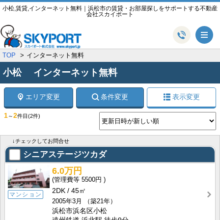
小松,賃貸,インターネット無料｜浜松市の賃貸・お部屋探しをサポートする不動産
会社スカイポート
メ
TOP
インターネット無料
小松 インターネット無料
エリア変更
条件変更
表示変更
1
2
～
件目
(2件)
↓チェックしてお問合せ
シニアステージツカダ
6.0万円
5500円
2DK
45㎡
マンション
2005年3月
（築21年）
浜松市浜名区小松