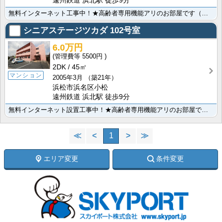
遠州鉄道 浜北駅 徒歩9分
無料インターネット工事中！★高齢者専用機能アリのお部屋です（＾＾）／★お部屋はもちろんバリアフリー！･･･
シニアステージツカダ
102号室
6.0万円
5500円
2DK
45㎡
マンション
2005年3月
（築21年）
浜松市浜名区小松
遠州鉄道 浜北駅 徒歩9分
無料インターネット設置工事中！★高齢者専用機能アリのお部屋です（＾＾）／★お部屋はもちろんバリアフリ･･･
≪
<
1
>
≫
エリア変更
条件変更