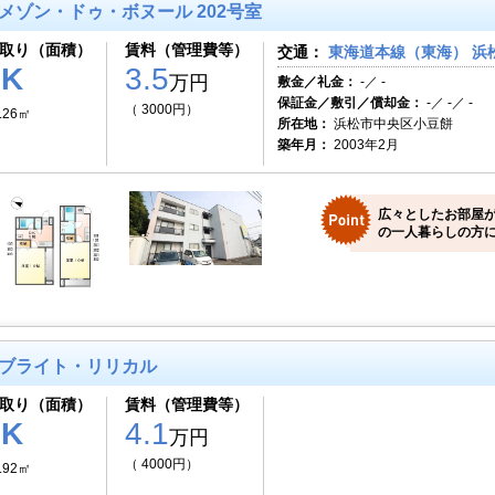
メゾン・ドゥ・ボヌール 202号室
取り（面積）
賃料（管理費等）
交通：
東海道本線（東海） 浜松
1K
3.5
万円
敷金／礼金：
-／ -
保証金／敷引／償却金：
-／ -／ -
（ 3000円）
.26㎡
所在地：
浜松市中央区小豆餅
築年月：
2003年2月
広々としたお部屋
の一人暮らしの方に
ブライト・リリカル
取り（面積）
賃料（管理費等）
1K
4.1
万円
（ 4000円）
.92㎡