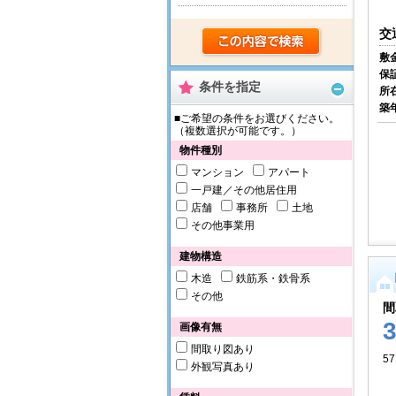
交
敷
保
条件を指定
所
築
■ご希望の条件をお選びください。
（複数選択が可能です。）
物件種別
マンション
アパート
一戸建／その他居住用
店舗
事務所
土地
その他事業用
建物構造
木造
鉄筋系・鉄骨系
その他
間
画像有無
間取り図あり
57
外観写真あり