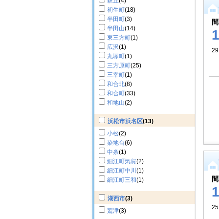
萩丘
(4)
初生町
(18)
半田町
(3)
間
半田山
(14)
東三方町
(1)
広沢
(1)
29
丸塚町
(1)
三方原町
(25)
三幸町
(1)
和合北
(8)
和合町
(33)
和地山
(2)
浜松市浜名区
(13)
小松
(2)
染地台
(6)
中条
(1)
細江町気賀
(2)
細江町中川
(1)
間
細江町三和
(1)
湖西市
(3)
25
鷲津
(3)