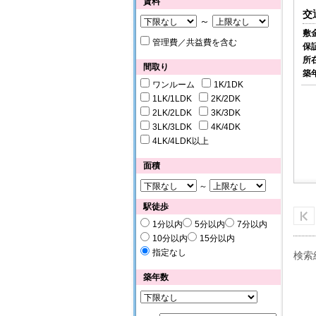
賃料
交
～
敷
管理費／共益費を含む
保
所
間取り
築
ワンルーム
1K/1DK
1LK/1LDK
2K/2DK
2LK/2LDK
3K/3DK
3LK/3LDK
4K/4DK
4LK/4LDK以上
面積
～
駅徒歩
1分以内
5分以内
7分以内
10分以内
15分以内
指定なし
検索
築年数