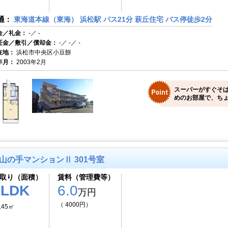
通：
東海道本線（東海） 浜松駅 バス21分 萩丘住宅 バス停徒歩2分
金／礼金：
-／ -
証金／敷引／償却金：
-／ -／ -
在地：
浜松市中央区小豆餅
年月：
2003年2月
スーパーがすぐそ
めのお部屋で、ちょ
山の手マンションⅡ 301号室
取り（面積）
賃料（管理費等）
3LDK
6.0
万円
（ 4000円）
.45㎡