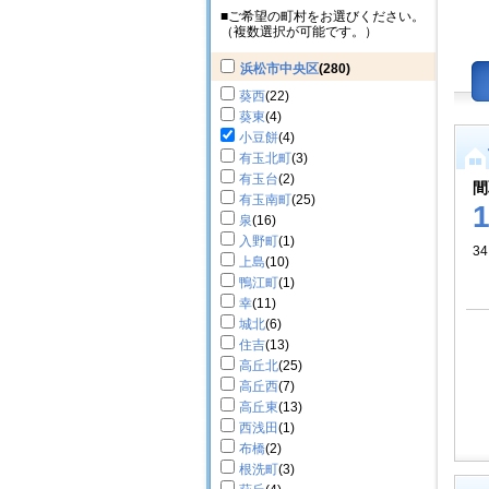
■ご希望の町村をお選びください。
（複数選択が可能です。）
浜松市中央区
(280)
葵西
(22)
葵東
(4)
小豆餅
(4)
有玉北町
(3)
有玉台
(2)
間
有玉南町
(25)
泉
(16)
入野町
(1)
34
上島
(10)
鴨江町
(1)
幸
(11)
城北
(6)
住吉
(13)
高丘北
(25)
高丘西
(7)
高丘東
(13)
西浅田
(1)
布橋
(2)
根洗町
(3)