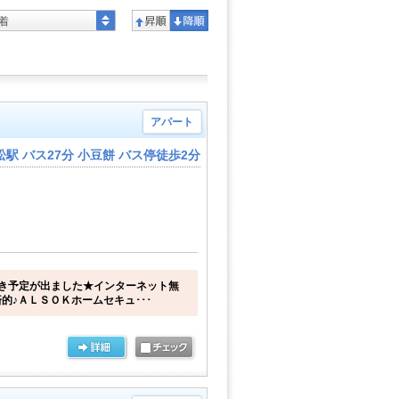
着
アパート
駅 バス27分 小豆餅 バス停徒歩2分
に空き予定が出ました★インターネット無
的♪ＡＬＳＯＫホームセキュ･･･