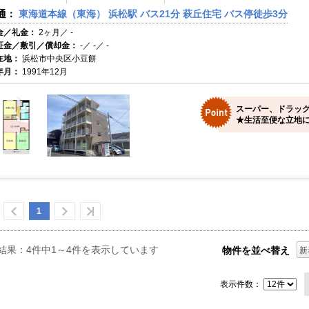
通：
東海道本線（東海） 浜松駅 バス21分 萩丘住宅 バス停徒歩3分
金／礼金：
2ヶ月／ -
証金／敷引／償却金：
-／ -／ -
在地：
浜松市中央区小豆餅
年月：
1991年12月
スーパー、ドラッグ
★生活至便な立地に
1
結果：4件中1～4件を表示しています
物件を並べ替え
新
表示件数：