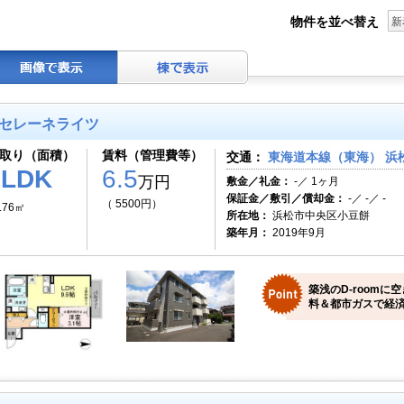
物件を並べ替え
新
セレーネライツ
取り（面積）
賃料（管理費等）
交通：
東海道本線（東海） 浜松
1LDK
6.5
万円
敷金／礼金：
-／ 1ヶ月
保証金／敷引／償却金：
-／ -／ -
（ 5500円）
.76㎡
所在地：
浜松市中央区小豆餅
築年月：
2019年9月
築浅のD-room
料＆都市ガスで経済