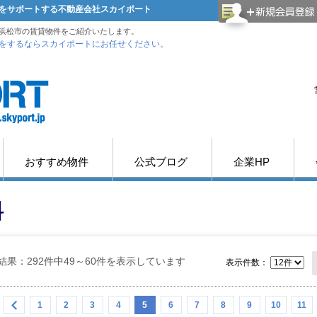
をサポートする不動産会社スカイポート
浜松市の賃貸物件をご紹介いたします。
をするならスカイポートにお任せください。
おすすめ物件
公式ブログ
企業HP
料
結果：292件中49～60件を表示しています
表示件数：
1
2
3
4
5
6
7
8
9
10
11