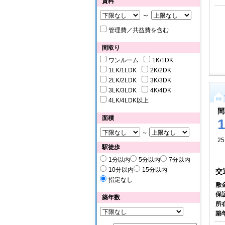
賃料
～
管理費／共益費を含む
間取り
ワンルーム
1K/1DK
1LK/1LDK
2K/2DK
2LK/2LDK
3K/3DK
3LK/3LDK
4K/4DK
4LK/4LDK以上
間
面積
～
25
駅徒歩
1分以内
5分以内
7分以内
10分以内
15分以内
交
指定なし
敷
保
築年数
所
築