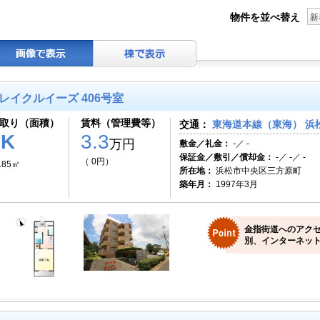
物件を並べ替え
新
レイクルイーズ 406号室
取り（面積）
賃料（管理費等）
交通：
東海道本線（東海） 浜松
1K
3.3
万円
敷金／礼金：
-／ -
保証金／敷引／償却金：
-／ -／ -
（ 0円）
.85㎡
所在地：
浜松市中央区三方原町
築年月：
1997年3月
金指街道へのアクセ
別、インターネット