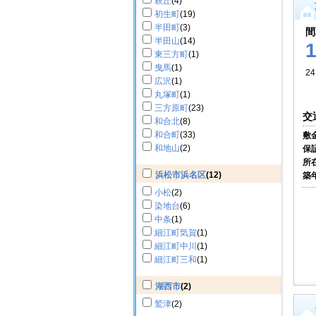
萩丘
(4)
初生町
(19)
半田町
(3)
間
半田山
(14)
東三方町
(1)
曳馬
(1)
24
広沢
(1)
丸塚町
(1)
三方原町
(23)
交
和合北
(8)
和合町
(33)
敷
和地山
(2)
保
所
浜松市浜名区
(12)
築
小松
(2)
染地台
(6)
中条
(1)
細江町気賀
(1)
細江町中川
(1)
細江町三和
(1)
湖西市
(2)
鷲津
(2)