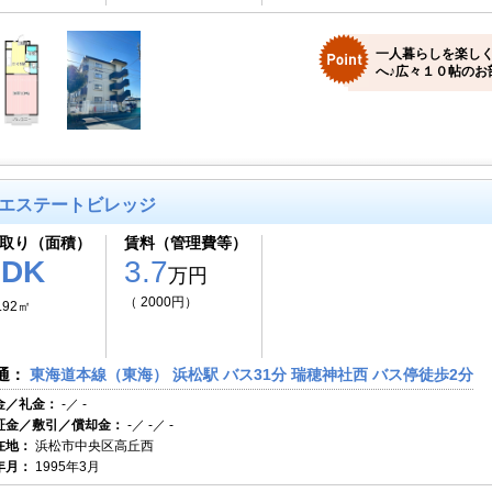
一人暮らしを楽し
へ♪広々１０帖のお
エステートビレッジ
取り（面積）
賃料（管理費等）
1DK
3.7
万円
（ 2000円）
.92㎡
通：
東海道本線（東海） 浜松駅 バス31分 瑞穂神社西 バス停徒歩2分
金／礼金：
-／ -
証金／敷引／償却金：
-／ -／ -
在地：
浜松市中央区高丘西
年月：
1995年3月