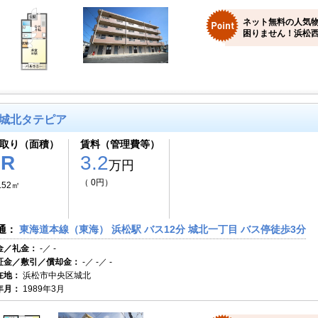
ネット無料の人気
困りません！浜松西
城北タテピア
取り（面積）
賃料（管理費等）
1R
3.2
万円
（ 0円）
.52㎡
通：
東海道本線（東海） 浜松駅 バス12分 城北一丁目 バス停徒歩3分
金／礼金：
-／ -
証金／敷引／償却金：
-／ -／ -
在地：
浜松市中央区城北
年月：
1989年3月