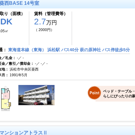
葵西BASE 14号室
取り（面積）
賃料（管理費等）
1DK
2.7
万円
（ 2000円）
.05㎡
通：
東海道本線（東海） 浜松駅 バス40分 萩の原神社 バス停徒歩5分
金／礼金：
-／ -
証金／敷引／償却金：
-／ -／ -
在地：
浜松市中央区葵西
年月：
1991年5月
ベッド・テーブル
らしにぴったりの家
マンションアトラスⅡ