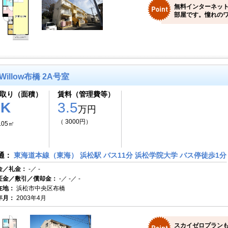
無料インターネッ
部屋です。憧れのワ
Willow布橋 2A号室
取り（面積）
賃料（管理費等）
1K
3.5
万円
（ 3000円）
.05㎡
通：
東海道本線（東海） 浜松駅 バス11分 浜松学院大学 バス停徒歩1分
金／礼金：
-／ -
証金／敷引／償却金：
-／ -／ -
在地：
浜松市中央区布橋
年月：
2003年4月
スカイゼロプラン