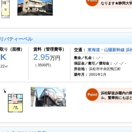
なります★静岡大学
リバティーベル
取り（面積）
賃料（管理費等）
交通：
東海道・山陽新幹線 浜松
1K
2.95
万円
敷金／礼金：
-／ -
保証金／敷引／償却金：
-／ -／ -
（ 3500円）
.22㎡
所在地：
浜松市中央区鴨江町
築年月：
2001年1月
浜松駅徒歩圏内の
ル。繁華街にもほど