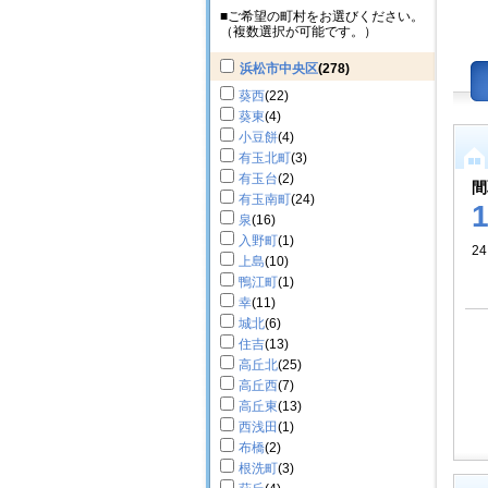
■ご希望の町村をお選びください。
（複数選択が可能です。）
浜松市中央区
(278)
葵西
(22)
葵東
(4)
小豆餅
(4)
有玉北町
(3)
有玉台
(2)
間
有玉南町
(24)
泉
(16)
入野町
(1)
24
上島
(10)
鴨江町
(1)
幸
(11)
城北
(6)
住吉
(13)
高丘北
(25)
高丘西
(7)
高丘東
(13)
西浅田
(1)
布橋
(2)
根洗町
(3)