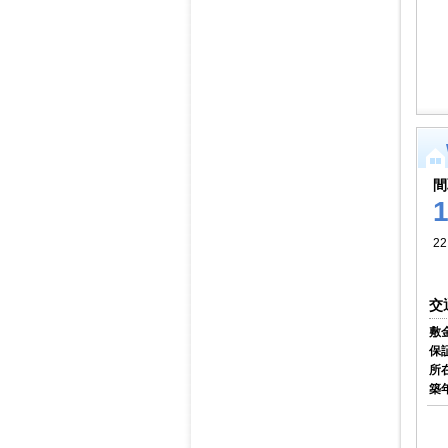
間
22
交
敷
保
所
築