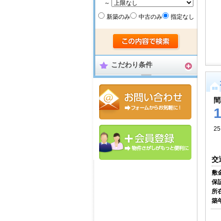
～
新築のみ
中古のみ
指定なし
こだわり条件
間
25
交
敷
保
所
築