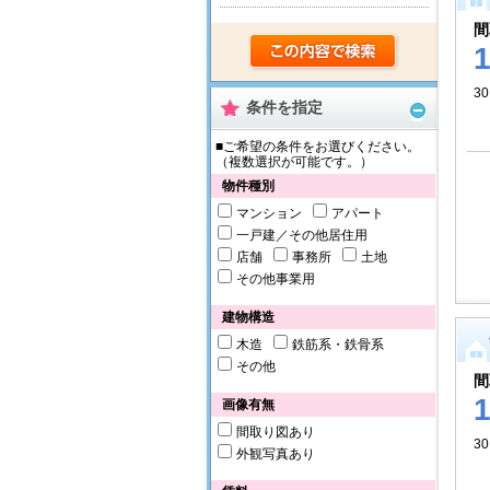
間
30
条件を指定
■ご希望の条件をお選びください。
（複数選択が可能です。）
物件種別
マンション
アパート
一戸建／その他居住用
店舗
事務所
土地
その他事業用
建物構造
木造
鉄筋系・鉄骨系
その他
間
画像有無
間取り図あり
30
外観写真あり