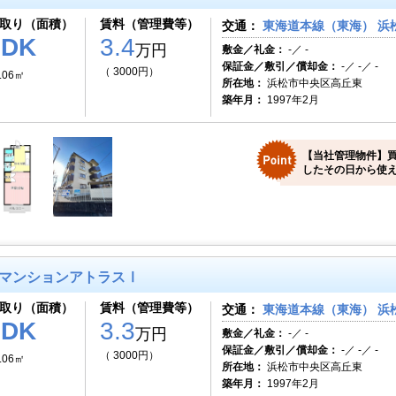
取り（面積）
賃料（管理費等）
交通：
東海道本線（東海） 浜松
1DK
3.4
万円
敷金／礼金：
-／ -
保証金／敷引／償却金：
-／ -／ -
（ 3000円）
.06㎡
所在地：
浜松市中央区高丘東
築年月：
1997年2月
【当社管理物件】
したその日から使え
マンションアトラスⅠ
取り（面積）
賃料（管理費等）
交通：
東海道本線（東海） 浜松
1DK
3.3
万円
敷金／礼金：
-／ -
保証金／敷引／償却金：
-／ -／ -
（ 3000円）
.06㎡
所在地：
浜松市中央区高丘東
築年月：
1997年2月