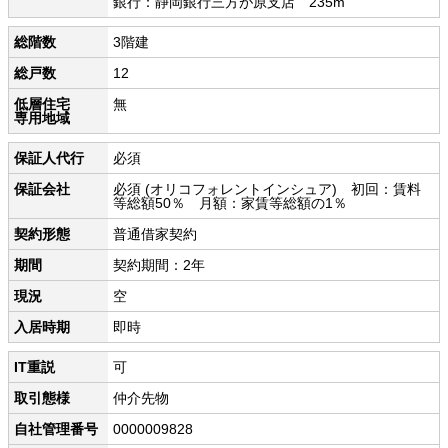
銀行：静岡銀行三方が原支店 235m
総階数
3階建
総戸数
12
低層住宅
無
専用地域
保証人代行
必須
保証会社
必須 (オリコフォレントインシュア) 初回：賃料
等総額50％ 月額：家賃等総額の1％
契約形態
普通借家契約
期間
契約期間：2年
現況
空
入居時期
即時
IT重説
可
取引態様
仲介先物
自社管理番号
0000009828