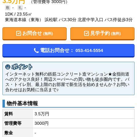
3.5万円
（管理費等 3000円）
-
-
1DK
23.55㎡
東海道本線（東海） 浜松駅 バス30分 北星中学入口 バス停徒歩3分
お問合せ
見学予約
(無料)
(無料)
電話お問合せ：
053-414-5554
ポイント
インターネット無料の鉄筋コンクリート造マンション★金指街道
へのアクセス良好！周辺スーパーへの買い物も徒歩圏内です。バ
ス・トイレ別、最上階のお部屋で新生活を始めませんか？お問い
合わせはお気軽に当店まで♪
物件基本情報
賃料
3.5万円
管理費等
3000円
敷金
-