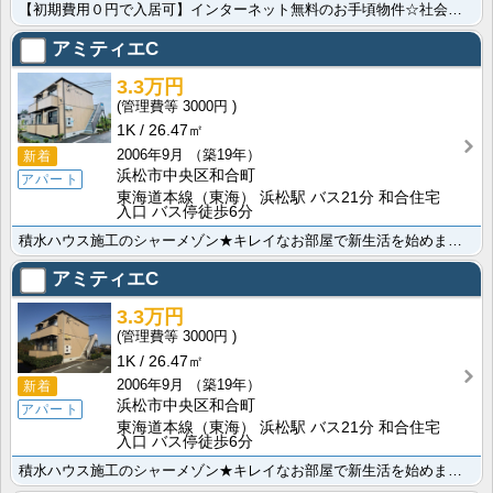
【初期費用０円で入居可】インターネット無料のお手頃物件☆社会人さん、学生さんに人気のお部屋です。もち･･･
アミティエC
3.3万円
3000円
1K
26.47㎡
2006年9月
（築19年）
新着
浜松市中央区和合町
アパート
東海道本線（東海） 浜松駅 バス21分 和合住宅
入口 バス停徒歩6分
積水ハウス施工のシャーメゾン★キレイなお部屋で新生活を始めませんか？この家賃で何と無料インターネット･･･
アミティエC
3.3万円
3000円
1K
26.47㎡
2006年9月
（築19年）
新着
浜松市中央区和合町
アパート
東海道本線（東海） 浜松駅 バス21分 和合住宅
入口 バス停徒歩6分
積水ハウス施工のシャーメゾン★キレイなお部屋で新生活を始めませんか？この家賃で何と無料インターネット･･･