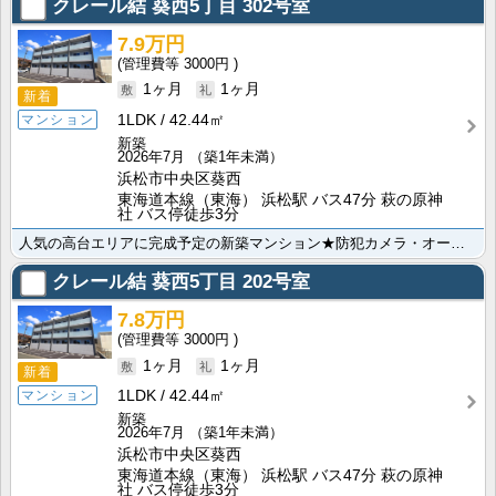
クレール結 葵西5丁目
302号室
7.9万円
3000円
1ヶ月
1ヶ月
新着
1LDK
42.44㎡
マンション
新築
2026年7月
（築1年未満）
浜松市中央区葵西
東海道本線（東海） 浜松駅 バス47分 萩の原神
社 バス停徒歩3分
人気の高台エリアに完成予定の新築マンション★防犯カメラ・オートロック付きでセキュリティーは安心です！･･･
クレール結 葵西5丁目
202号室
7.8万円
3000円
1ヶ月
1ヶ月
新着
1LDK
42.44㎡
マンション
新築
2026年7月
（築1年未満）
浜松市中央区葵西
東海道本線（東海） 浜松駅 バス47分 萩の原神
社 バス停徒歩3分