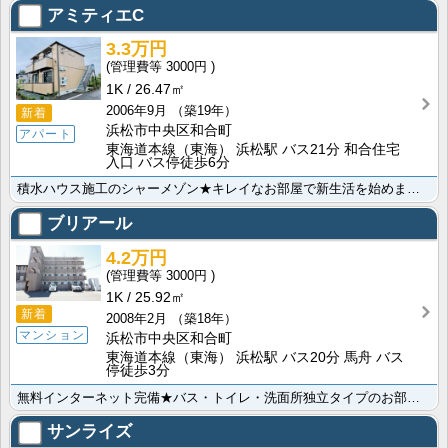
アミティエC
3.3万円
3000円
1K
26.47㎡
2006年9月
（築19年）
新着
浜松市中央区和合町
アパート
東海道本線（東海） 浜松駅 バス21分 和合住宅
入口 バス停徒歩6分
積水ハウス施工のシャーメゾン★キレイなお部屋で新生活を始めませんか？この家賃で何と無料インターネット･･･
ブリアール
4.2万円
3000円
1K
25.92㎡
新着
2008年2月
（築18年）
マンション
浜松市中央区和合町
東海道本線（東海） 浜松駅 バス20分 馬舟 バス
停徒歩3分
無料インターネット完備★バス・トイレ・洗面所独立タイプのお部屋です！不在時に嬉しい宅配ボックス付き。･･･
サンライズ