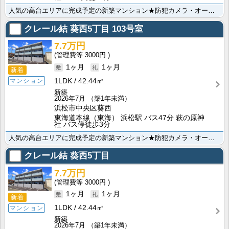
人気の高台エリアに完成予定の新築マンション★防犯カメラ・オートロック付きでセキュリティーは安心です！･･･
クレール結 葵西5丁目
103号室
7.7万円
3000円
1ヶ月
1ヶ月
新着
1LDK
42.44㎡
マンション
新築
2026年7月
（築1年未満）
浜松市中央区葵西
東海道本線（東海） 浜松駅 バス47分 萩の原神
社 バス停徒歩3分
人気の高台エリアに完成予定の新築マンション★防犯カメラ・オートロック付きでセキュリティーは安心です！･･･
クレール結 葵西5丁目
7.7万円
3000円
1ヶ月
1ヶ月
新着
1LDK
42.44㎡
マンション
新築
2026年7月
（築1年未満）