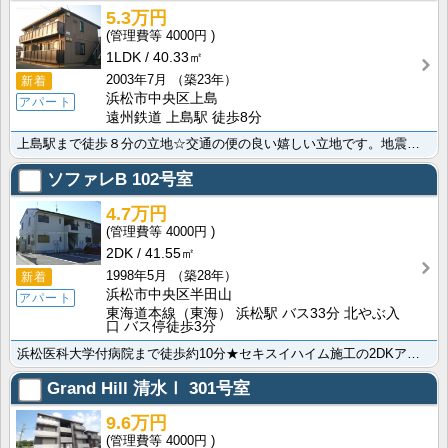
5.3万円
4000円
1LDK
40.33㎡
2003年7月
（築23年）
新着
浜松市中央区上島
アパート
遠州鉄道 上島駅 徒歩8分
上島駅まで徒歩８分の立地☆交通の便の良い嬉しい立地です。地震に強いセキスイハイムさん建築のお部屋。縦･･･
ソファレB
102号室
4.7万円
4000円
2DK
41.55㎡
1998年5月
（築28年）
新着
浜松市中央区半田山
アパート
東海道本線（東海） 浜松駅 バス33分 北やぶ入
口 バス停徒歩3分
浜松医科大学付病院まで徒歩約10分★セキスイハイム施工の2DKアパートです。月々の費用を抑えながら部･･･
Grand Hill 清水Ⅰ
301号室
9.6万円
4000円