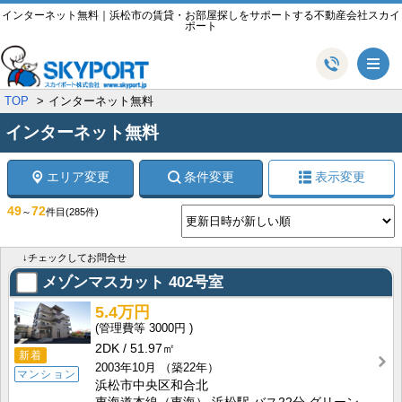
インターネット無料｜浜松市の賃貸・お部屋探しをサポートする不動産会社スカイ
ポート
メ
TOP
インターネット無料
インターネット無料
エリア変更
条件変更
表示変更
49
72
～
件目
(285件)
↓チェックしてお問合せ
メゾンマスカット
402号室
5.4万円
3000円
2DK
51.97㎡
新着
2003年10月
（築22年）
マンション
浜松市中央区和合北