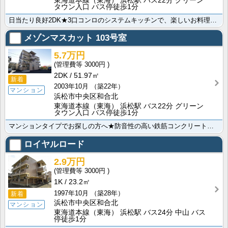
東海道本線（東海） 浜松駅 バス22分 グリーン
タウン入口 バス停徒歩1分
日当たり良好2DK★3口コンロのシステムキッチンで、楽しいお料理タイムを満喫しませんか？留守がちな方･･･
メゾンマスカット
103号室
5.7万円
3000円
2DK
51.97㎡
新着
2003年10月
（築22年）
マンション
浜松市中央区和合北
東海道本線（東海） 浜松駅 バス22分 グリーン
タウン入口 バス停徒歩1分
マンションタイプでお探しの方へ★防音性の高い鉄筋コンクリート造で音が気になる方にもオススメ！入居した･･･
ロイヤルロード
2.9万円
3000円
1K
23.2㎡
1997年10月
（築28年）
新着
浜松市中央区和合北
マンション
東海道本線（東海） 浜松駅 バス24分 中山 バス
停徒歩1分