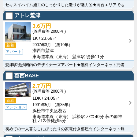
セキスイハイム施工のしっかりした造りが魅力的★高台エリアでも人気の三方原です！１フロア２戸で全戸角部･･･
アトレ鷲津
3.6万円
2000円
1K
23.66㎡
2007年3月
（築19年）
新着
湖西市鷲津
アパート
東海道本線（東海） 鷲津駅 徒歩11分
鷲津駅徒歩圏内のデザイナーズアパート★無料インターネット完備で、入居したその日からお使い頂けます♪外･･･
葵西BASE
2.7万円
2000円
1DK
24.05㎡
新着
1991年5月
（築35年）
マンション
浜松市中央区葵西
東海道本線（東海） 浜松駅 バス40分 萩の原神
社 バス停徒歩5分
初めての一人暮らしにぴったりの家電付き部屋☆インターネット無料で、初期投資＆毎月の家賃をお手頃に♪マ･･･