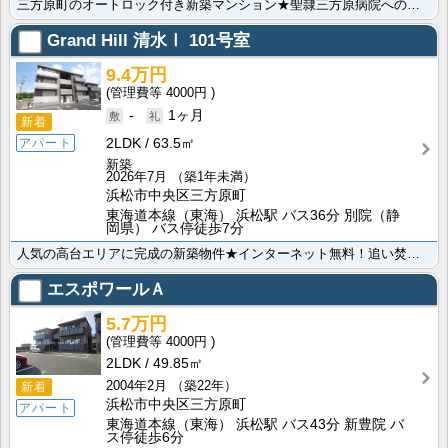
三方原町のオートロック付き新築マンション★聖隷三方原病院へのアクセス良好！駐車場並列2台、追い焚き風･･･
Grand Hill 清水Ⅰ
101号室
9.4万円
4000円
-
1ヶ月
新着
2LDK
63.5㎡
アパート
新築
2026年7月
（築1年未満）
浜松市中央区三方原町
東海道本線（東海） 浜松駅 バス36分 別院（静
岡県） バス停徒歩7分
人気の高台エリアに完成の新築物件★インターネット無料！追い焚き機能・浴室乾燥さらにIH付きのシステム･･･
エスポワールＡ
5.7万円
4000円
2LDK
49.85㎡
2004年2月
（築22年）
新着
浜松市中央区三方原町
アパート
東海道本線（東海） 浜松駅 バス43分 新豊院 バ
ス停徒歩6分