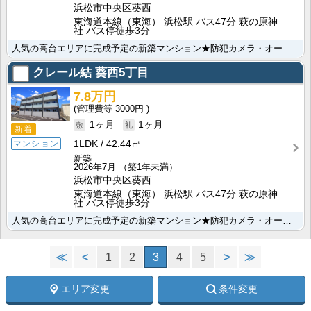
浜松市中央区葵西
東海道本線（東海） 浜松駅 バス47分 萩の原神
社 バス停徒歩3分
人気の高台エリアに完成予定の新築マンション★防犯カメラ・オートロック付きでセキュリティーは安心です！･･･
クレール結 葵西5丁目
7.8万円
3000円
1ヶ月
1ヶ月
新着
1LDK
42.44㎡
マンション
新築
2026年7月
（築1年未満）
浜松市中央区葵西
東海道本線（東海） 浜松駅 バス47分 萩の原神
社 バス停徒歩3分
人気の高台エリアに完成予定の新築マンション★防犯カメラ・オートロック付きでセキュリティーは安心です！･･･
≪
<
1
2
3
4
5
>
≫
エリア変更
条件変更