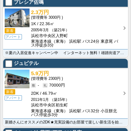
プレシア佐鳴
2.3万円
3000円
1K
22.36㎡
2005年3月
（築21年）
新着
浜松市中央区入野町
アパート
東海道本線（東海） 浜松駅 バス24分 東彦尾 バ
ス停徒歩3分
※夏の入居促進キャンペーン中 インターネット無料！雄踏街道アクセス良好な入野町１K★初めての一人暮･･･
ジュピテル
5.9万円
2300円
-
70000円
新着
2DK
46.79㎡
アパート
2011年1月
（築15年）
浜松市中央区初生町
東海道本線（東海） 浜松駅 バス32分 小豆餅北
バス停徒歩3分
新婚さんにオススメの2DK★充実設備のお部屋で楽しい新生活を始めませんか？大通りへのアクセスも良く、･･･