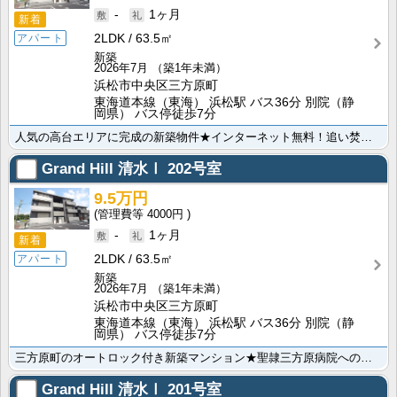
-
1ヶ月
新着
2LDK
63.5㎡
アパート
新築
2026年7月
（築1年未満）
浜松市中央区三方原町
東海道本線（東海） 浜松駅 バス36分 別院（静
岡県） バス停徒歩7分
人気の高台エリアに完成の新築物件★インターネット無料！追い焚き機能・浴室乾燥さらにIH付きのシステム･･･
Grand Hill 清水Ⅰ
202号室
9.5万円
4000円
-
1ヶ月
新着
2LDK
63.5㎡
アパート
新築
2026年7月
（築1年未満）
浜松市中央区三方原町
東海道本線（東海） 浜松駅 バス36分 別院（静
岡県） バス停徒歩7分
三方原町のオートロック付き新築マンション★聖隷三方原病院へのアクセス良好！駐車場並列2台、追い焚き風･･･
Grand Hill 清水Ⅰ
201号室