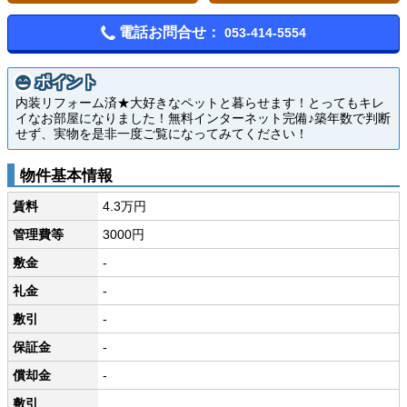
電話お問合せ：
053-414-5554
ポイント
内装リフォーム済★大好きなペットと暮らせます！とってもキレ
イなお部屋になりました！無料インターネット完備♪築年数で判断
せず、実物を是非一度ご覧になってみてください！
物件基本情報
賃料
4.3万円
管理費等
3000円
敷金
-
礼金
-
敷引
-
保証金
-
償却金
-
敷引