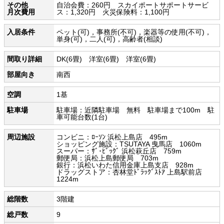
その他
自治会費：260円 スカイポートサポートサービ
月次費用
ス：1,320円 火災保険料：1,100円
入居条件
ペット(可)，事務所(不可)，楽器等の使用(不可)，
単身(可)，二人(可)，高齢者(相談)
間取り詳細
DK(6畳) 洋室(6畳) 洋室(6畳)
部屋向き
南西
空調
1基
駐車場
駐車場：近隣駐車場 無料 駐車場まで100m 駐
車可能台数(1台)
周辺施設
コンビニ：ﾛｰｿﾝ 浜松上島店 495m
ショッピング施設：TSUTAYA 曳馬店 1060m
スーパー：ｻﾞ･ﾋﾞｯｸﾞ 浜松萩丘店 759m
郵便局：浜松上島郵便局 703m
銀行：浜松いわた信用金庫上島支店 928m
ドラッグストア：杏林堂ﾄﾞﾗｯｸﾞｽﾄｱ 上島駅前店
1224m
総階数
3階建
総戸数
9