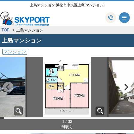
上島マンション 浜松市中央区上島[マンション]
メ
TOP
上島マンション
上島マンション
マンション
1 / 33
間取り