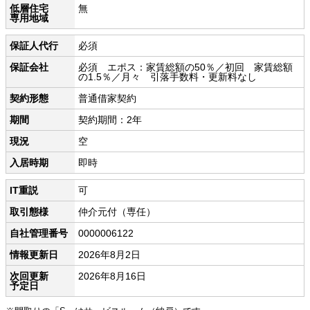
低層住宅
無
専用地域
保証人代行
必須
保証会社
必須 エポス：家賃総額の50％／初回 家賃総額
の1.5％／月々 引落手数料・更新料なし
契約形態
普通借家契約
期間
契約期間：2年
現況
空
入居時期
即時
IT重説
可
取引態様
仲介元付（専任）
自社管理番号
0000006122
情報更新日
2026年8月2日
次回更新
2026年8月16日
予定日