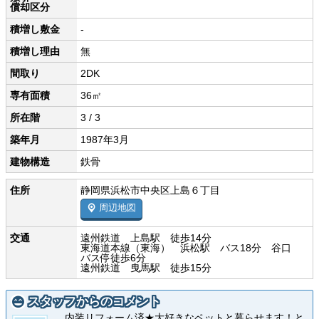
償却区分
積増し敷金
-
積増し理由
無
間取り
2DK
専有面積
36㎡
所在階
3 / 3
築年月
1987年3月
建物構造
鉄骨
住所
静岡県浜松市中央区上島６丁目
周辺地図
交通
遠州鉄道 上島駅 徒歩14分
東海道本線（東海） 浜松駅 バス18分 谷口
バス停徒歩6分
遠州鉄道 曳馬駅 徒歩15分
スタッフからのコメント
内装リフォーム済★大好きなペットと暮らせます！と