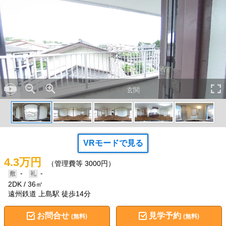
玄関
VRモードで見る
4.3万円
（管理費等 3000円）
-
-
2DK
36㎡
遠州鉄道 上島駅 徒歩14分
お問合せ
見学予約
(無料)
(無料)