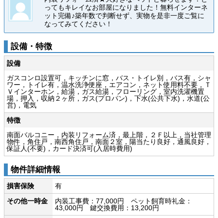
ってもキレイなお部屋になりました！無料インターネ
ット完備♪築年数で判断せず、実物を是非一度ご覧に
なってみてください！
設備・特徴
設備
ガスコンロ設置可，キッチンに窓，バス・トイレ別，バス有，シャ
ワー，トイレ有，温水洗浄便座，エアコン，ネット使用料不要，Ｔ
Ｖインターホン，給湯，ガス給湯，フローリング，室内洗濯機置
場，押入，収納２ヶ所，ガス(プロパン)，下水(公共下水)，水道(公
営)，電気
特徴
南面バルコニー，内装リフォーム済，最上階，２Ｆ以上，当社管理
物件，角住戸，南西角住戸，南面２室，陽当たり良好，通風良好，
保証人(不要)，カード決済可(入居時費用)
物件詳細情報
損害保険
有
その他一時金
内装工事費：77,000円 ペット飼育時礼金：
43,000円 鍵交換費用：13,200円