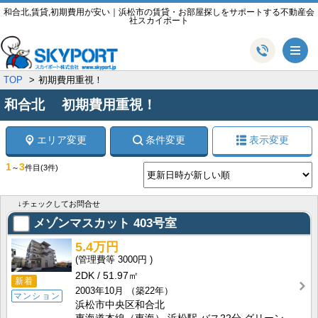
和合北,賃貸,初期費用が安い｜浜松市の賃貸・お部屋探しをサポートする不動産会
社スカイポート
メ
TOP
初期費用重視！
和合北 初期費用重視！
エリア変更
条件変更
表示変更
1
3
～
件目
(3件)
↓チェックしてお問合せ
メゾンマスカット
403号室
5.4万円
3000円
2DK
51.97㎡
新着
2003年10月
（築22年）
マンション
浜松市中央区和合北