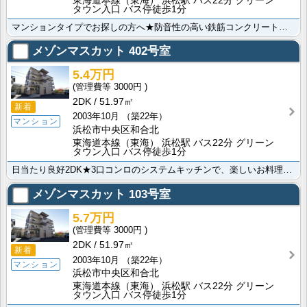
東海道本線（東海） 浜松駅 バス22分 グリーン
タウン入口 バス停徒歩1分
マンションタイプでお探しの方へ★防音性の高い鉄筋コンクリート造で音が気になる方にもオススメ！入居した･･･
メゾンマスカット
402号室
5.4万円
3000円
2DK
51.97㎡
新着
2003年10月
（築22年）
マンション
浜松市中央区和合北
東海道本線（東海） 浜松駅 バス22分 グリーン
タウン入口 バス停徒歩1分
日当たり良好2DK★3口コンロのシステムキッチンで、楽しいお料理タイムを満喫しませんか？留守がちな方･･･
メゾンマスカット
103号室
5.7万円
3000円
2DK
51.97㎡
新着
2003年10月
（築22年）
マンション
浜松市中央区和合北
東海道本線（東海） 浜松駅 バス22分 グリーン
タウン入口 バス停徒歩1分