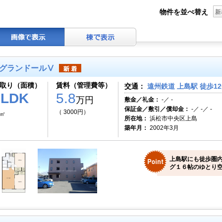
物件を並べ替え
新
グランドールⅤ
取り（面積）
賃料（管理費等）
交通：
遠州鉄道 上島駅 徒歩1
1LDK
5.8
万円
敷金／礼金：
-／ -
保証金／敷引／償却金：
-／ -／ -
（ 3000円）
4㎡
所在地：
浜松市中央区上島
築年月：
2002年3月
上島駅にも徒歩圏内
グ１６帖のゆとり