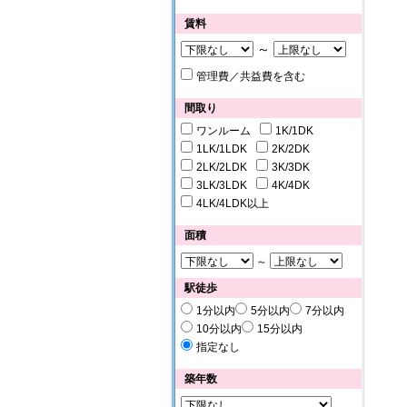
賃料
～
管理費／共益費を含む
間取り
ワンルーム
1K/1DK
1LK/1LDK
2K/2DK
2LK/2LDK
3K/3DK
3LK/3LDK
4K/4DK
4LK/4LDK以上
面積
～
駅徒歩
1分以内
5分以内
7分以内
10分以内
15分以内
指定なし
築年数