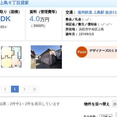
上島６丁目貸家
取り（面積）
賃料（管理費等）
交通：
遠州鉄道 上島駅 徒歩1
1DK
4.0
万円
敷金／礼金：
-／ -
保証金／敷引／償却金：
-／ -／ -
（ 3000円）
.02㎡
所在地：
浜松市中央区上島
築年月：
1974年5月
デザイナーズの１
1
結果：2件中1～2件を表示しています
物件を並べ替え
新
表示件数：