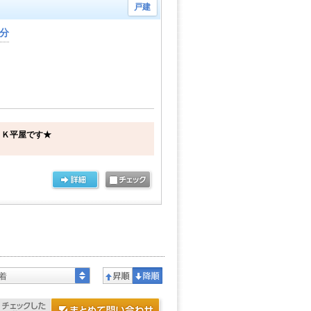
戸建
1分
ＤＫ平屋です★
着