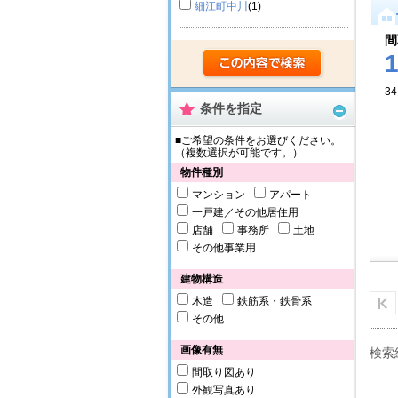
細江町中川
(1)
間
34
条件を指定
■ご希望の条件をお選びください。
（複数選択が可能です。）
物件種別
マンション
アパート
一戸建／その他居住用
店舗
事務所
土地
その他事業用
建物構造
木造
鉄筋系・鉄骨系
その他
画像有無
検索
間取り図あり
外観写真あり