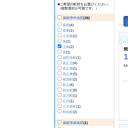
■ご希望の町村をお選びください。
（複数選択が可能です。）
浜松市中央区
(38)
葵西
(4)
葵東
(1)
小豆餅
(1)
泉
(1)
上島
(2)
間
幸
(1)
頭陀寺町
(1)
高丘北
(4)
5
高丘西
(1)
高丘東
(5)
根洗町
(2)
萩丘
(4)
初生町
(6)
花川町
(1)
広沢
(1)
三方原町
(1)
和合町
(2)
浜松市浜名区
(1)