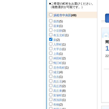
■ご希望の町村をお選びください。
（複数選択が可能です。）
浜松市中央区
(49)
葵西
(5)
葵東
(1)
小豆餅
(3)
有玉北町
(1)
泉
(2)
間
入野町
(1)
大平台
(1)
上島
(1)
22
神田町
(2)
鴨江町
(1)
北寺島町
(1)
城北
(4)
住吉
(1)
高丘北
(4)
高丘西
(2)
高丘東
(8)
富塚町
(1)
西浅田
(1)
布橋
(2)