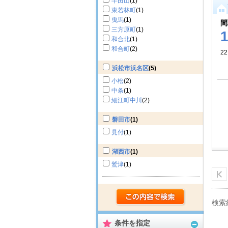
半田山
(1)
東若林町
(1)
曳馬
(1)
間
三方原町
(1)
和合北
(1)
和合町
(2)
22
浜松市浜名区
(5)
小松
(2)
中条
(1)
細江町中川
(2)
磐田市
(1)
見付
(1)
湖西市
(1)
鷲津
(1)
検索
条件を指定