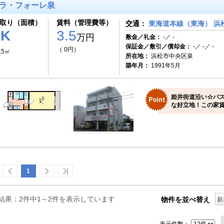
ラ・フォーレ泉
取り（面積）
賃料（管理費等）
交通：
東海道本線（東海） 浜松
1K
3.5
万円
敷金／礼金：
-／ -
保証金／敷引／償却金：
-／ -／ -
（ 0円）
.5㎡
所在地：
浜松市中央区泉
築年月：
1991年5月
姫井街道沿い☆バ
な好立地！この家賃
1
結果：2件中1～2件を表示しています
物件を並べ替え
新