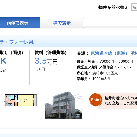
物件を並べ替え
新
ラ・フォーレ泉
取り（面積）
賃料（管理費等）
交通：
東海道本線（東海） 浜松
1K
3.5
万円
敷金／礼金：
70000円／ 30000円
保証金／敷引／償却金：
-／ -／ -
（ 0円）
.5㎡
所在地：
浜松市中央区泉
築年月：
1991年5月
姫井街道沿い☆バ
な好立地！この家賃