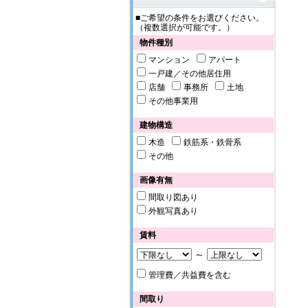
■ご希望の条件をお選びください。
（複数選択が可能です。）
物件種別
マンション
アパート
一戸建／その他居住用
店舗
事務所
土地
その他事業用
建物構造
木造
鉄筋系・鉄骨系
その他
画像有無
間取り図あり
外観写真あり
賃料
～
管理費／共益費を含む
間取り