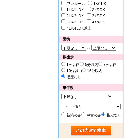
ワンルーム
1K/1DK
1LK/1LDK
2K/2DK
2LK/2LDK
3K/3DK
3LK/3LDK
4K/4DK
4LK/4LDK以上
面積
～
駅徒歩
1分以内
5分以内
7分以内
10分以内
15分以内
指定なし
築年数
～
新築のみ
中古のみ
指定なし