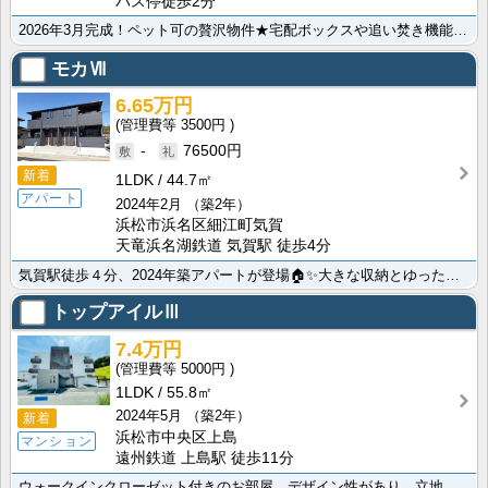
バス停徒歩2分
2026年3月完成！ペット可の贅沢物件★宅配ボックスや追い焚き機能などの設備も整っています！浴室1坪･･･
モカⅦ
6.65万円
3500円
-
76500円
新着
1LDK
44.7㎡
アパート
2024年2月
（築2年）
浜松市浜名区細江町気賀
天竜浜名湖鉄道 気賀駅 徒歩4分
気賀駅徒歩４分、2024年築アパートが登場🏠✨大きな収納とゆったりリビングがお薦めポイントです。も･･･
トップアイルⅢ
7.4万円
5000円
1LDK
55.8㎡
2024年5月
（築2年）
新着
浜松市中央区上島
マンション
遠州鉄道 上島駅 徒歩11分
ウォークインクローゼット付きのお部屋。デザイン性があり、立地も東西南北どちらにも行きやすい中心地の上･･･