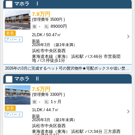
マホラ Ⅰ
7.9万円
3500円
-
89000円
新着
2LDK
50.47㎡
アパート
新築
2026年3月
（築1年未満）
浜松市中央区葵西
東海道本線（東海） 浜松駅 バス46分 市営葵団
地 バス停徒歩1分
2026年の3月に完成するペット可の贅沢物件★宅配ボックスや追い焚き機能などの設備も整っています！浴･･･
マホラ Ⅱ
7.5万円
3300円
-
1ヶ月
新着
1LDK
44.7㎡
アパート
新築
2026年3月
（築1年未満）
浜松市中央区葵西
東海道本線（東海） 浜松駅 バス34分 三方原西