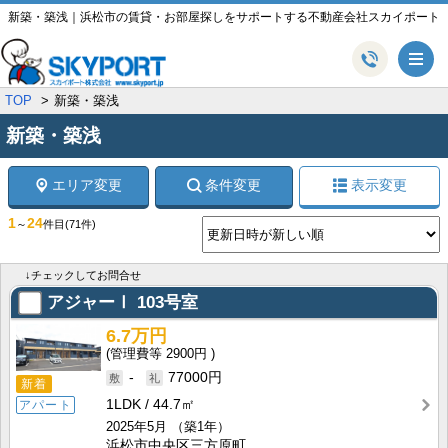
新築・築浅｜浜松市の賃貸・お部屋探しをサポートする不動産会社スカイポート
メ
TOP
新築・築浅
新築・築浅
エリア変更
条件変更
表示変更
1
24
～
件目
(71件)
↓チェックしてお問合せ
アジャーⅠ
103号室
6.7万円
2900円
-
77000円
新着
1LDK
44.7㎡
アパート
2025年5月
（築1年）
浜松市中央区三方原町