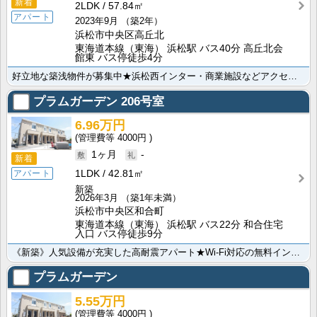
新着
2LDK
57.84㎡
アパート
2023年9月
（築2年）
浜松市中央区高丘北
東海道本線（東海） 浜松駅 バス40分 高丘北会
館東 バス停徒歩4分
好立地な築浅物件が募集中★浜松西インター・商業施設などアクセス良好な立地です！追い焚き機能・システム･･･
プラムガーデン
206号室
6.96万円
4000円
1ヶ月
-
新着
1LDK
42.81㎡
アパート
新築
2026年3月
（築1年未満）
浜松市中央区和合町
東海道本線（東海） 浜松駅 バス22分 和合住宅
入口 バス停徒歩9分
《新築》人気設備が充実した高耐震アパート★Wi-Fi対応の無料インターネットや浴室乾燥機、追い焚き風･･･
プラムガーデン
5.55万円
4000円