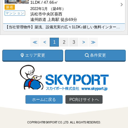
1LDK
47.66㎡
新着
2022年1月
（築4年）
マンション
浜松市中央区葵西
遠州鉄道 上島駅 徒歩69分
【当社管理物件】築浅、設備充実の広々1LDK♪嬉しい無料インターネット完備です。是非お問い合わせ下さ･･･
≪
<
1
2
3
>
≫
エリア変更
条件変更
ホームに戻る
PC向けサイトへ
COPYRIGHT© SKYPORT CO.,LTD. ALL RIGHTS RESERVED.