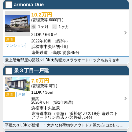
armonia Due
10.2万円
6000円
1ヶ月
1ヶ月
2LDK
66.9㎡
新着
2022年10月
（築3年）
マンション
浜松市中央区初生町
遠州鉄道 上島駅 徒歩45分
最上階角部屋の築浅２LDK★防犯カメラやオートロックもありセキュリティ面も安心。設備充実キレイなお部･･･
泉３丁目一戸建
7.0万円
0円
1LDK
36㎡
新着
戸建
新築
2026年6月
（築1年未満）
浜松市中央区泉
東海道本線（東海） 浜松駅 バス19分 遠鉄スト
アフードワン泉店 バス停徒歩4分
平屋の１LDKが登場！！大きなお荷物やアウトドア派の方にはもってこいのサイズ感と間取り🎵独立した戸･･･