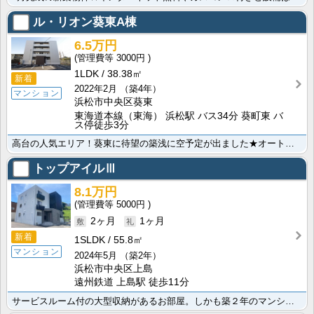
ル・リオン葵東A棟
6.5万円
3000円
1LDK
38.38㎡
新着
2022年2月
（築4年）
マンション
浜松市中央区葵東
東海道本線（東海） 浜松駅 バス34分 葵町東 バ
ス停徒歩3分
高台の人気エリア！葵東に待望の築浅に空予定が出ました★オートロックエントランスで女性の方も安心♪ちょ･･･
トップアイルⅢ
8.1万円
5000円
2ヶ月
1ヶ月
新着
1SLDK
55.8㎡
マンション
2024年5月
（築2年）
浜松市中央区上島
遠州鉄道 上島駅 徒歩11分
サービスルーム付の大型収納があるお部屋。しかも築２年のマンションタイプが募集開始です！！！デザイン性･･･