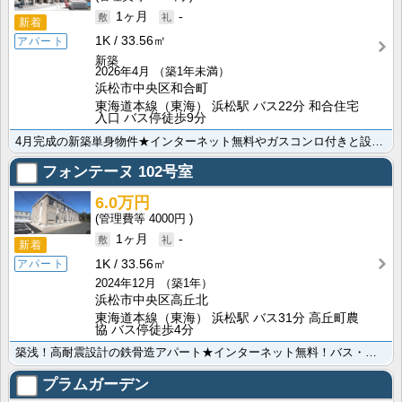
1ヶ月
-
新着
1K
33.56㎡
アパート
新築
2026年4月
（築1年未満）
浜松市中央区和合町
東海道本線（東海） 浜松駅 バス22分 和合住宅
入口 バス停徒歩9分
4月完成の新築単身物件★インターネット無料やガスコンロ付きと設備は整っております！！さらに、室内干し･･･
フォンテーヌ
102号室
6.0万円
4000円
1ヶ月
-
新着
1K
33.56㎡
アパート
2024年12月
（築1年）
浜松市中央区高丘北
東海道本線（東海） 浜松駅 バス31分 高丘町農
協 バス停徒歩4分
築浅！高耐震設計の鉄骨造アパート★インターネット無料！バス・トイレ別の1Kです。一人暮らしにちょうど･･･
プラムガーデン