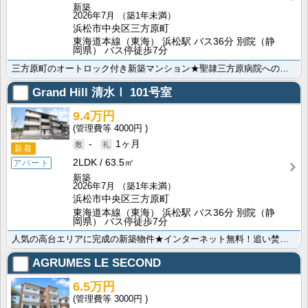
新築
2026年7月
（築1年未満）
浜松市中央区三方原町
東海道本線（東海） 浜松駅 バス36分 別院（静
岡県） バス停徒歩7分
三方原町のオートロック付き新築マンション★聖隷三方原病院へのアクセス良好！駐車場並列2台、追い焚き風･･･
Grand Hill 清水Ⅰ
101号室
9.4万円
4000円
-
1ヶ月
新着
2LDK
63.5㎡
アパート
新築
2026年7月
（築1年未満）
浜松市中央区三方原町
東海道本線（東海） 浜松駅 バス36分 別院（静
岡県） バス停徒歩7分
人気の高台エリアに完成の新築物件★インターネット無料！追い焚き機能・浴室乾燥さらにIH付きのシステム･･･
AGRUMES LE SECOND
6.5万円
3000円