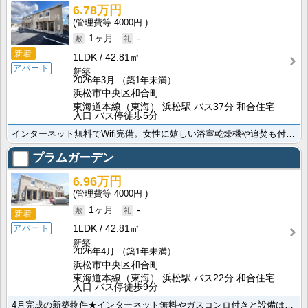
6.78万円
4000円
1ヶ月
-
新着
1LDK
42.81㎡
アパート
新築
2026年3月
（築1年未満）
浜松市中央区和合町
東海道本線（東海） 浜松駅 バス37分 和合住宅
入口 バス停徒歩5分
インターネット無料でWifi完備。女性に嬉しい浴室乾燥機や追焚も付いています。システムキッチン、シャ･･･
プラムガーデン
6.96万円
4000円
1ヶ月
-
新着
1LDK
42.81㎡
アパート
新築
2026年4月
（築1年未満）
浜松市中央区和合町
東海道本線（東海） 浜松駅 バス22分 和合住宅
入口 バス停徒歩9分
4月完成の新築物件★インターネット無料やガスコンロ付きと設備は整っております！！さらに、室内干しがで･･･