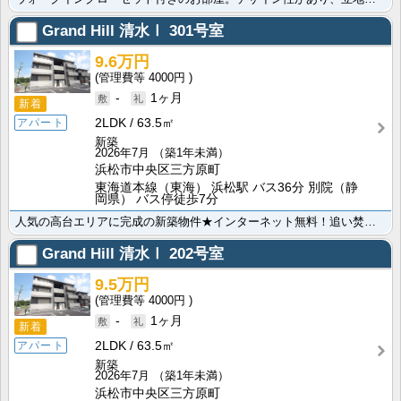
Grand Hill 清水Ⅰ
301号室
9.6万円
4000円
-
1ヶ月
新着
2LDK
63.5㎡
アパート
新築
2026年7月
（築1年未満）
浜松市中央区三方原町
東海道本線（東海） 浜松駅 バス36分 別院（静
岡県） バス停徒歩7分
人気の高台エリアに完成の新築物件★インターネット無料！追い焚き機能・浴室乾燥さらにIH付きのシステム･･･
Grand Hill 清水Ⅰ
202号室
9.5万円
4000円
-
1ヶ月
新着
2LDK
63.5㎡
アパート
新築
2026年7月
（築1年未満）
浜松市中央区三方原町