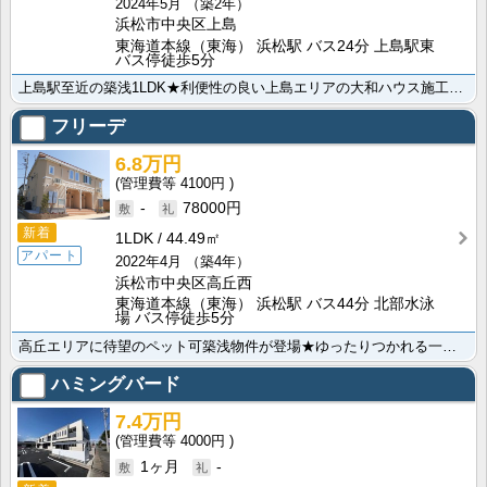
2024年5月
（築2年）
浜松市中央区上島
東海道本線（東海） 浜松駅 バス24分 上島駅東
バス停徒歩5分
上島駅至近の築浅1LDK★利便性の良い上島エリアの大和ハウス施工物件に空きがでました！インターネット･･･
フリーデ
6.8万円
4100円
-
78000円
新着
1LDK
44.49㎡
アパート
2022年4月
（築4年）
浜松市中央区高丘西
東海道本線（東海） 浜松駅 バス44分 北部水泳
場 バス停徒歩5分
高丘エリアに待望のペット可築浅物件が登場★ゆったりつかれる一坪風呂をはじめ、ＩＨシステムキッチン、浴･･･
ハミングバード
7.4万円
4000円
1ヶ月
-