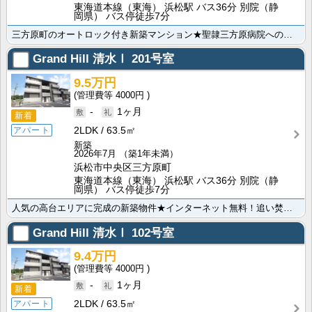
東海道本線（東海） 浜松駅 バス36分 別院（静
岡県） バス停徒歩7分
三方原町のオートロック付き新築マンション★聖隷三方原病院へのアクセス良好！駐車場並列2台、追い焚き風･･･
Grand Hill 清水Ⅰ
201号室
9.5万円
4000円
-
1ヶ月
新着
2LDK
63.5㎡
アパート
新築
2026年7月
（築1年未満）
浜松市中央区三方原町
東海道本線（東海） 浜松駅 バス36分 別院（静
岡県） バス停徒歩7分
人気の高台エリアに完成の新築物件★インターネット無料！追い焚き機能・浴室乾燥さらにIH付きのシステム･･･
Grand Hill 清水Ⅰ
102号室
9.4万円
4000円
-
1ヶ月
新着
2LDK
63.5㎡
アパート