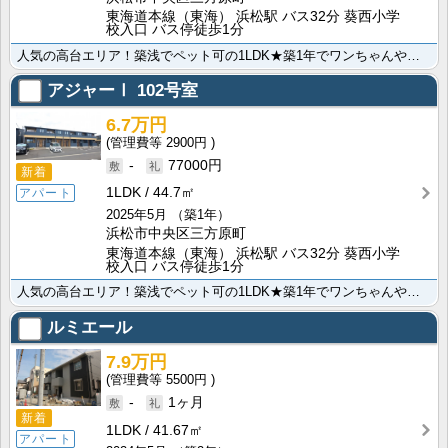
東海道本線（東海） 浜松駅 バス32分 葵西小学
校入口 バス停徒歩1分
人気の高台エリア！築浅でペット可の1LDK★築1年でワンちゃんや猫ちゃんと一緒に暮らせます！！インタ･･･
アジャーⅠ
102号室
6.7万円
2900円
-
77000円
新着
1LDK
44.7㎡
アパート
2025年5月
（築1年）
浜松市中央区三方原町
東海道本線（東海） 浜松駅 バス32分 葵西小学
校入口 バス停徒歩1分
人気の高台エリア！築浅でペット可の1LDK★築1年でワンちゃんや猫ちゃんと一緒に暮らせます！！インタ･･･
ルミエール
7.9万円
5500円
-
1ヶ月
新着
1LDK
41.67㎡
アパート