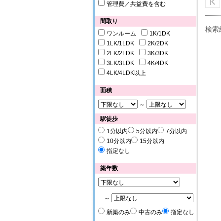
管理費／共益費を含む
間取り
検索
ワンルーム
1K/1DK
1LK/1LDK
2K/2DK
2LK/2LDK
3K/3DK
3LK/3LDK
4K/4DK
4LK/4LDK以上
面積
～
駅徒歩
1分以内
5分以内
7分以内
10分以内
15分以内
指定なし
築年数
～
新築のみ
中古のみ
指定なし