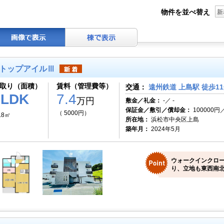
物件を並べ替え
新
トップアイルⅢ
取り（面積）
賃料（管理費等）
交通：
遠州鉄道 上島駅 徒歩1
1LDK
7.4
万円
敷金／礼金：
-／ -
保証金／敷引／償却金：
100000円／
（ 5000円）
.8㎡
所在地：
浜松市中央区上島
築年月：
2024年5月
ウォークインクロ
り、立地も東西南北