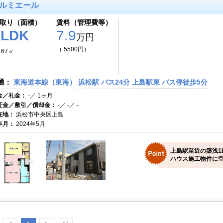
ルミエール
取り（面積）
賃料（管理費等）
1LDK
7.9
万円
（ 5500円）
.67㎡
通：
東海道本線（東海） 浜松駅 バス24分 上島駅東 バス停徒歩5分
金／礼金：
-／ 1ヶ月
証金／敷引／償却金：
-／ -／ -
在地：
浜松市中央区上島
年月：
2024年5月
上島駅至近の築浅1
ハウス施工物件に空