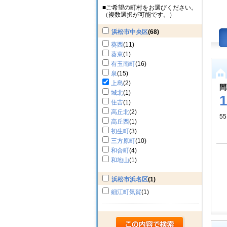
■ご希望の町村をお選びください。
（複数選択が可能です。）
浜松市中央区
(68)
葵西
(11)
葵東
(1)
有玉南町
(16)
泉
(15)
上島
(2)
間
城北
(1)
住吉
(1)
高丘北
(2)
55
高丘西
(1)
初生町
(3)
三方原町
(10)
和合町
(4)
和地山
(1)
浜松市浜名区
(1)
細江町気賀
(1)