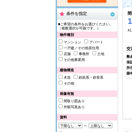
間
条件を指定
■ご希望の条件をお選びください。
（複数選択が可能です。）
41
物件種別
マンション
アパート
一戸建／その他居住用
交
店舗
事務所
土地
敷
その他事業用
保
所
建物構造
築
木造
鉄筋系・鉄骨系
その他
画像有無
間取り図あり
外観写真あり
賃料
～