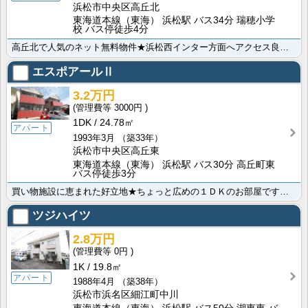
浜松市中央区高丘北
東海道本線（東海） 浜松駅 バス34分 瑞穂小学
校 バス停徒歩4分
高丘北で人気のネット無料物件★浜松西インター方面へアクセス良好。防音性の高い鉄筋コンクリート造もポイ･･･
エスポアールⅡ
3.2万円
3000円
1DK
24.78㎡
アパート
1993年3月
（築33年）
浜松市中央区高丘東
東海道本線（東海） 浜松駅 バス30分 高丘町東
バス停徒歩3分
買い物施設に恵まれた好立地★ちょっと広めの１ＤＫのお部屋です。新生活を始めませんか？浜松西インター、･･･
ツジハイツ
2.8万円
0円
1K
19.8㎡
アパート
1988年4月
（築38年）
浜松市浜名区細江町中川