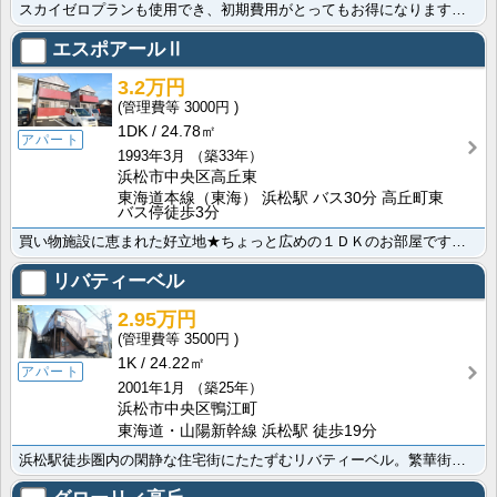
スカイゼロプランも使用でき、初期費用がとってもお得になります★静岡大学の学生さんにオススメ！嬉しい無･･･
エスポアールⅡ
3.2万円
3000円
1DK
24.78㎡
アパート
1993年3月
（築33年）
浜松市中央区高丘東
東海道本線（東海） 浜松駅 バス30分 高丘町東
バス停徒歩3分
買い物施設に恵まれた好立地★ちょっと広めの１ＤＫのお部屋です。家賃も初期費用も抑えて、新生活を始めま･･･
リバティーベル
2.95万円
3500円
1K
24.22㎡
アパート
2001年1月
（築25年）
浜松市中央区鴨江町
東海道・山陽新幹線 浜松駅 徒歩19分
浜松駅徒歩圏内の閑静な住宅街にたたずむリバティーベル。繁華街にもほど近く、暮らしに必要なお店は周囲に･･･