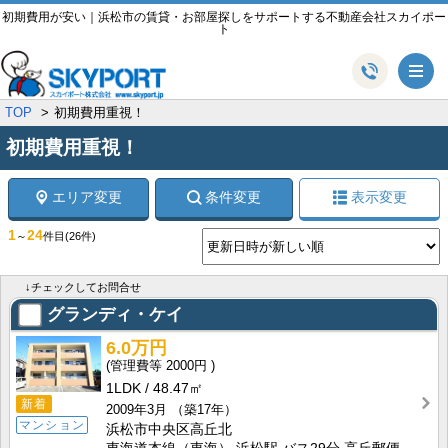
初期費用が安い｜浜松市の賃貸・お部屋探しをサポートする不動産会社スカイポー
ト
メ
TOP
初期費用重視！
初期費用重視！
エリア変更
条件変更
表示変更
1
24
～
件目
(26件)
↓チェックしてお問合せ
グランディ・ケイ
6.0万円
2000円
1LDK
48.47㎡
新着
2009年3月
（築17年）
マンション
浜松市中央区高丘北