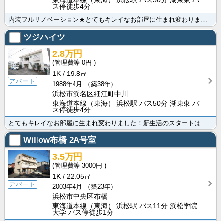
東海道本線（東海） 浜松駅 バス50分 湖東東 バ
ス停徒歩4分
内装フルリノベーション★とてもキレイなお部屋に生まれ変わりました！新生活のスタートは、キレイなお部屋･･･
ツジハイツ
2.8万円
0円
1K
19.8㎡
アパート
1988年4月
（築38年）
浜松市浜名区細江町中川
東海道本線（東海） 浜松駅 バス50分 湖東東 バ
ス停徒歩4分
とてもキレイなお部屋に生まれ変わりました！新生活のスタートは、キレイなお部屋で始めませんか？お部屋の･･･
Willow布橋
2A号室
3.5万円
3000円
1K
22.05㎡
アパート
2003年4月
（築23年）
浜松市中央区布橋
東海道本線（東海） 浜松駅 バス11分 浜松学院
大学 バス停徒歩1分