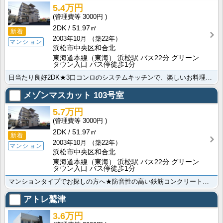
5.4万円
3000円
2DK
51.97㎡
新着
2003年10月
（築22年）
マンション
浜松市中央区和合北
東海道本線（東海） 浜松駅 バス22分 グリーン
タウン入口 バス停徒歩1分
日当たり良好2DK★3口コンロのシステムキッチンで、楽しいお料理タイムを満喫しませんか？留守がちな方･･･
メゾンマスカット
103号室
5.7万円
3000円
2DK
51.97㎡
新着
2003年10月
（築22年）
マンション
浜松市中央区和合北
東海道本線（東海） 浜松駅 バス22分 グリーン
タウン入口 バス停徒歩1分
マンションタイプでお探しの方へ★防音性の高い鉄筋コンクリート造で音が気になる方にもオススメ！入居した･･･
アトレ鷲津
3.6万円