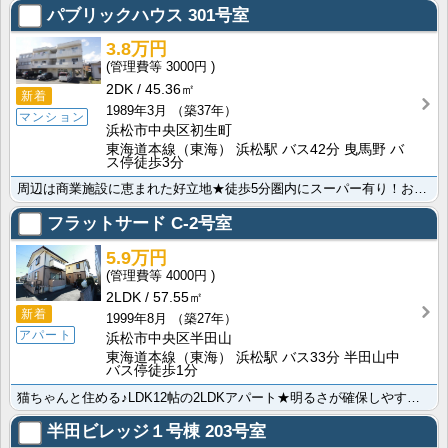
パブリックハウス
301号室
3.8万円
3000円
2DK
45.36㎡
新着
1989年3月
（築37年）
マンション
浜松市中央区初生町
東海道本線（東海） 浜松駅 バス42分 曳馬野 バ
ス停徒歩3分
周辺は商業施設に恵まれた好立地★徒歩5分圏内にスーパー有り！お手頃お家賃のお部屋をお探しの方や、都田･･･
フラットサード
C-2号室
5.9万円
4000円
2LDK
57.55㎡
新着
1999年8月
（築27年）
アパート
浜松市中央区半田山
東海道本線（東海） 浜松駅 バス33分 半田山中
バス停徒歩1分
猫ちゃんと住める♪LDK12帖の2LDKアパート★明るさが確保しやすい角部屋で通風も良好！急な来客に･･･
半田ビレッジ１号棟
203号室