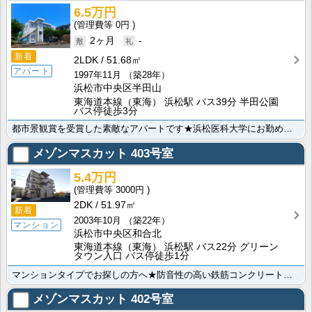
6.5万円
0円
2ヶ月
-
新着
2LDK
51.68㎡
アパート
1997年11月
（築28年）
浜松市中央区半田山
東海道本線（東海） 浜松駅 バス39分 半田公園
バス停徒歩3分
都市景観賞を受賞した素敵なアパートです★浜松医科大学にお勤めの方に人気♪閑静な住宅街で、新生活を始め･･･
メゾンマスカット
403号室
5.4万円
3000円
2DK
51.97㎡
新着
2003年10月
（築22年）
マンション
浜松市中央区和合北
東海道本線（東海） 浜松駅 バス22分 グリーン
タウン入口 バス停徒歩1分
マンションタイプでお探しの方へ★防音性の高い鉄筋コンクリート造で音が気になる方にもオススメ！入居した･･･
メゾンマスカット
402号室