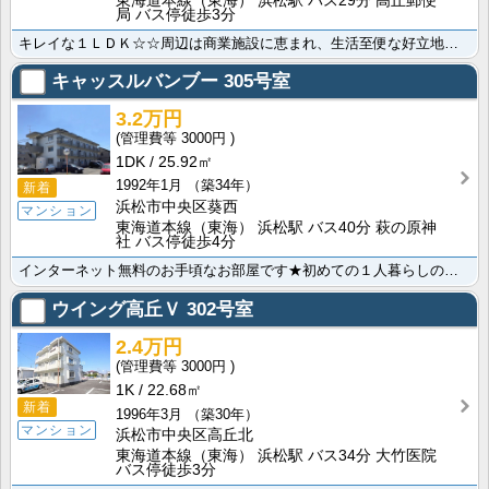
東海道本線（東海） 浜松駅 バス29分 高丘郵便
局 バス停徒歩3分
キレイな１ＬＤＫ☆☆周辺は商業施設に恵まれ、生活至便な好立地です！新婚さんはもちろん、ちょっと広めが･･･
キャッスルバンブー
305号室
3.2万円
3000円
1DK
25.92㎡
1992年1月
（築34年）
新着
浜松市中央区葵西
マンション
東海道本線（東海） 浜松駅 バス40分 萩の原神
社 バス停徒歩4分
インターネット無料のお手頃なお部屋です★初めての１人暮らしの方にオススメ。環状線、浜松西インター方面･･･
ウイング高丘Ｖ
302号室
2.4万円
3000円
1K
22.68㎡
新着
1996年3月
（築30年）
マンション
浜松市中央区高丘北
東海道本線（東海） 浜松駅 バス34分 大竹医院
バス停徒歩3分