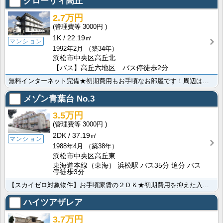
グローリィ高丘
2.7万円
3000円
1K
22.19㎡
マンション
1992年2月
（築34年）
浜松市中央区高丘北
【バス】高丘六地区 バス停徒歩2分
無料インターネット完備★初期費用もお手頃なお部屋です！周辺は商業施設に恵まれた好立地。
メゾン青葉台 No.3
3.5万円
3000円
2DK
37.19㎡
マンション
1988年4月
（築38年）
浜松市中央区高丘東
東海道本線（東海） 浜松駅 バス35分 追分 バス
停徒歩3分
【スカイゼロ対象物件】お手頃家賃の２ＤＫ★初期費用を抑えた入居プランでご案内出来ます。買い物至便な高･･･
ハイツアザレア
3.7万円