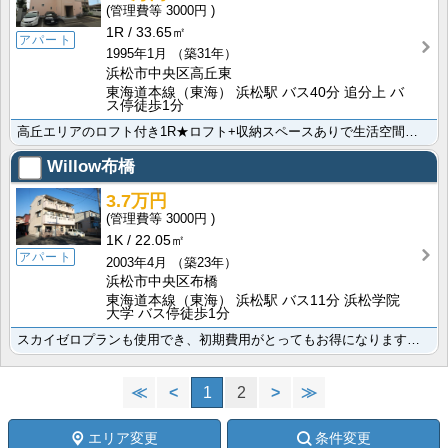
3000円
1R
33.65㎡
アパート
1995年1月
（築31年）
浜松市中央区高丘東
東海道本線（東海） 浜松駅 バス40分 追分上 バ
ス停徒歩1分
高丘エリアのロフト付き1R★ロフト+収納スペースありで生活空間が広く使えます♪大通りへアクセスも良好･･･
Willow布橋
3.7万円
3000円
1K
22.05㎡
アパート
2003年4月
（築23年）
浜松市中央区布橋
東海道本線（東海） 浜松駅 バス11分 浜松学院
大学 バス停徒歩1分
スカイゼロプランも使用でき、初期費用がとってもお得になります★静岡大学の学生さんにオススメ！嬉しい無･･･
≪
<
1
2
>
≫
エリア変更
条件変更