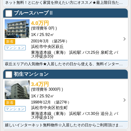
ネット無料！とにかく家賃を抑えたい方にオススメ★最上階日当たり良好！徒歩5分圏内にドラッグストアやコ･･･
ブルースハープⅡ
4.0万円
0円
1K
25.92㎡
2001年3月
（築25年）
新着
浜松市中央区萩丘
マンション
東海道本線（東海） 浜松駅 バス25分 泉町北 バ
ス停徒歩3分
萩丘エリアの人気物件★入居したその日から使える、無料インターネット完備♪女性の方も安心のバス、洗面所･･･
初生マンション
3.4万円
3000円
1K
25.92㎡
1998年12月
（築27年）
新着
浜松市中央区初生町
マンション
東海道本線（東海） 浜松駅 バス30分 追分上 バ
ス停徒歩1分
嬉しいインターネット無料物件☆入居したその日からご利用頂けます！周辺は商業施設に恵まれ、またバスの本･･･