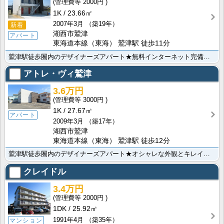
2000円
1K
23.66㎡
2007年3月
（築19年）
新着
湖西市鷲津
アパート
東海道本線（東海） 鷲津駅 徒歩11分
鷲津駅徒歩圏内のデザイナーズアパート★無料インターネット完備で、入居したその日からお使い頂けます♪外･･･
アトレ・ヴィ鷲津
3.6万円
3000円
1K
27.67㎡
アパート
2009年3月
（築17年）
湖西市鷲津
東海道本線（東海） 鷲津駅 徒歩12分
鷲津駅徒歩圏内のデザイナーズアパート★オシャレな外観とキレイなお部屋が魅力的です。嬉しい無料インター･･･
クレイドル
3.4万円
2000円
1DK
25.92㎡
1991年4月
（築35年）
マンション