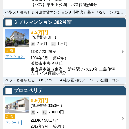
【バス】早出上公園 バス停徒歩9分
小型犬と暮らせる分譲賃貸マンション★小型犬と暮らせるリビング18帖超の広々2LDK！ファミリーや新婚･･･
ミノルマンション
302号室
3.2万円
0円
2ヶ月
1ヶ月
新着
1DK
23.28㎡
マンション
1984年2月
（築42年）
浜松市中央区萩丘
東海道本線（東海） 浜松駅 バス20分 上島住宅
入口 バス停徒歩8分
ペットと暮らせる1ＤＫアパート★徒歩圏内にスーパー、公園、コンビニ有り！ウサギ、猫、小型犬いずれか1･･･
プロスペリテ
6.9万円
3050円
-
79000円
新着
2LDK
50.17㎡
アパート
2017年9月
（築8年）