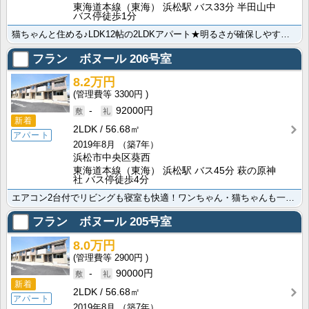
東海道本線（東海） 浜松駅 バス33分 半田山中
バス停徒歩1分
猫ちゃんと住める♪LDK12帖の2LDKアパート★明るさが確保しやすい角部屋で通風も良好！急な来客に･･･
フラン ボヌール
206号室
8.2万円
3300円
-
92000円
新着
2LDK
56.68㎡
アパート
2019年8月
（築7年）
浜松市中央区葵西
東海道本線（東海） 浜松駅 バス45分 萩の原神
社 バス停徒歩4分
エアコン2台付でリビングも寝室も快適！ワンちゃん・猫ちゃんも一緒に暮らせるこちらのお部屋はコンセント･･･
フラン ボヌール
205号室
8.0万円
2900円
-
90000円
新着
2LDK
56.68㎡
アパート
2019年8月
（築7年）