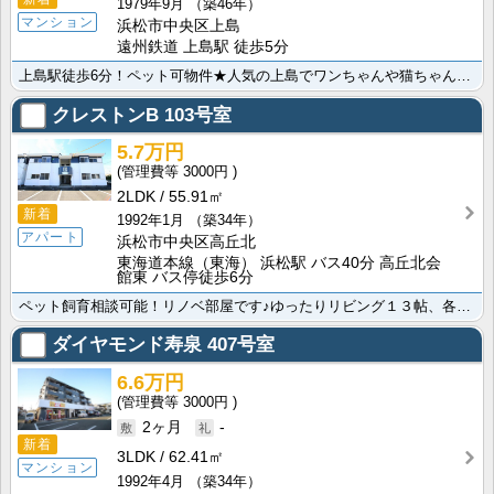
1979年9月
（築46年）
マンション
浜松市中央区上島
遠州鉄道 上島駅 徒歩5分
上島駅徒歩6分！ペット可物件★人気の上島でワンちゃんや猫ちゃんと12帖の広いリビングで暮らせます！！･･･
クレストンB
103号室
5.7万円
3000円
2LDK
55.91㎡
新着
1992年1月
（築34年）
アパート
浜松市中央区高丘北
東海道本線（東海） 浜松駅 バス40分 高丘北会
館東 バス停徒歩6分
ペット飼育相談可能！リノベ部屋です♪ゆったりリビング１３帖、各部屋独立の洋室でプライベートが確保でき･･･
ダイヤモンド寿泉
407号室
6.6万円
3000円
2ヶ月
-
新着
3LDK
62.41㎡
マンション
1992年4月
（築34年）