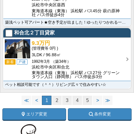
浜松市中央区葵西
東海道本線（東海） 浜松駅 バス45分 萩の原神
社 バス停徒歩4分
築浅ペット可アパート★空き予定が出ました！ゆったりつかれる一坪風呂だけでなく、充実設備に恵まれた素敵･･･
和合北２丁目貸家
9.3万円
0円
3LDK
96.88㎡
1992年3月
（築34年）
新着
戸建
浜松市中央区和合北
東海道本線（東海） 浜松駅 バス27分 グリーン
タウン入口（静岡県） バス停徒歩3分
ペット相談可能です（＾＾）リビング広々で住みやすい☆
≪
<
1
2
3
4
5
>
≫
エリア変更
条件変更