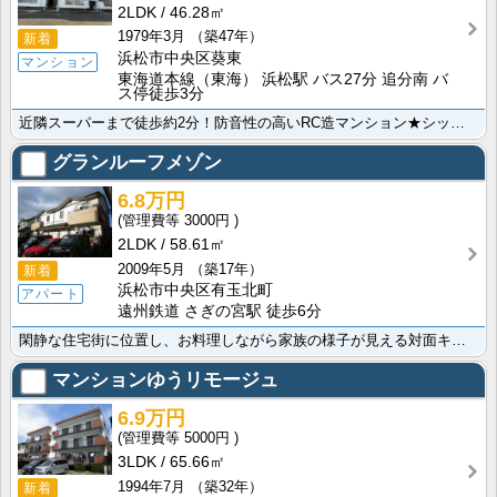
2LDK
46.28㎡
1979年3月
（築47年）
新着
浜松市中央区葵東
マンション
東海道本線（東海） 浜松駅 バス27分 追分南 バ
ス停徒歩3分
近隣スーパーまで徒歩約2分！防音性の高いRC造マンション★シックにリフォームされた美室です！2口コン･･･
グランルーフメゾン
6.8万円
3000円
2LDK
58.61㎡
2009年5月
（築17年）
新着
浜松市中央区有玉北町
アパート
遠州鉄道 さぎの宮駅 徒歩6分
閑静な住宅街に位置し、お料理しながら家族の様子が見える対面キッチンに、エアコンやＴＶ付きモニターフォ･･･
マンションゆうリモージュ
6.9万円
5000円
3LDK
65.66㎡
1994年7月
（築32年）
新着