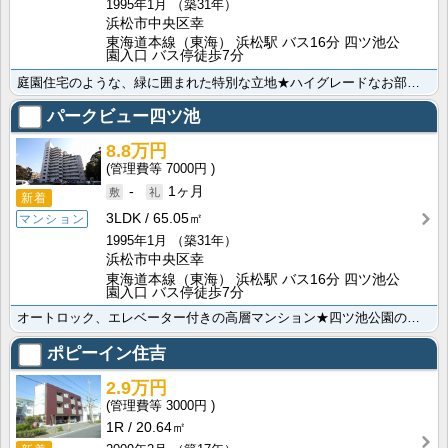
1995年1月
（築31年）
浜松市中央区幸
東海道本線（東海） 浜松駅 バス16分 四ツ池公
園入口 バス停徒歩7分
庭園住宅のような、緑に囲まれた特別な立地★ハイグレードなお部屋で、ちょっとした優越感を賃貸で味わって･･･
パークビュー四ツ池
8.8万円
7000円
-
1ヶ月
新着
3LDK
65.05㎡
マンション
1995年1月
（築31年）
浜松市中央区幸
東海道本線（東海） 浜松駅 バス16分 四ツ池公
園入口 バス停徒歩7分
オートロック、エレベーター付きの高層マンション★四ツ池公園の桜が見える緑豊かな立地にある3LDKのお･･･
ポピーイン住吉
2.9万円
3000円
1R
20.64㎡