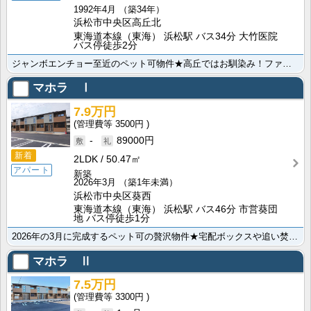
1992年4月
（築34年）
浜松市中央区高丘北
東海道本線（東海） 浜松駅 バス34分 大竹医院
バス停徒歩2分
ジャンボエンチョー至近のペット可物件★高丘ではお馴染み！ファミリーさんに人気のマンションです。３口の･･･
マホラ Ⅰ
7.9万円
3500円
-
89000円
新着
2LDK
50.47㎡
アパート
新築
2026年3月
（築1年未満）
浜松市中央区葵西
東海道本線（東海） 浜松駅 バス46分 市営葵団
地 バス停徒歩1分
2026年の3月に完成するペット可の贅沢物件★宅配ボックスや追い焚き機能などの設備も整っています！浴･･･
マホラ Ⅱ
7.5万円
3300円