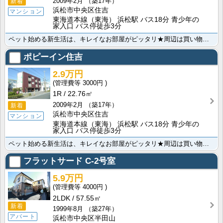
2009年2月
（築17年）
新着
浜松市中央区住吉
マンション
東海道本線（東海） 浜松駅 バス18分 青少年の
家入口 バス停徒歩3分
ペット始める新生活は、キレイなお部屋がピッタリ★周辺は買い物施設が充実しており、学生さんにもオススメ･･･
ポピーイン住吉
2.9万円
3000円
1R
22.76㎡
2009年2月
（築17年）
新着
浜松市中央区住吉
マンション
東海道本線（東海） 浜松駅 バス18分 青少年の
家入口 バス停徒歩3分
ペット始める新生活は、キレイなお部屋がピッタリ★周辺は買い物施設が充実しており、学生さんにもオススメ･･･
フラットサード
C-2号室
5.9万円
4000円
2LDK
57.55㎡
新着
1999年8月
（築27年）
アパート
浜松市中央区半田山