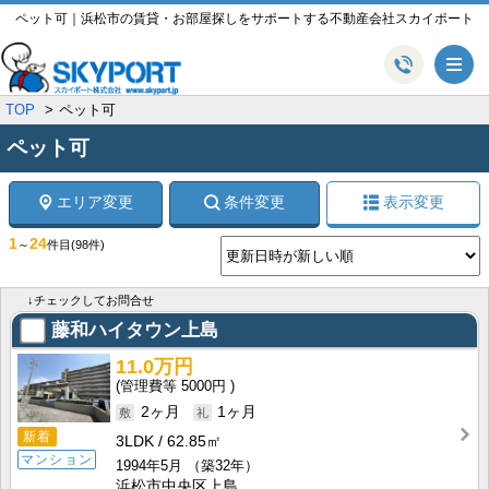
ペット可｜浜松市の賃貸・お部屋探しをサポートする不動産会社スカイポート
メ
TOP
ペット可
ペット可
エリア変更
条件変更
表示変更
1
24
～
件目
(98件)
↓チェックしてお問合せ
藤和ハイタウン上島
11.0万円
5000円
2ヶ月
1ヶ月
新着
3LDK
62.85㎡
マンション
1994年5月
（築32年）
浜松市中央区上島