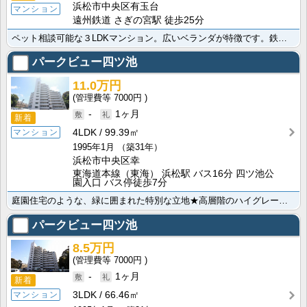
浜松市中央区有玉台
マンション
遠州鉄道 さぎの宮駅 徒歩25分
ペット相談可能な３LDKマンション。広いベランダが特徴です。鉄筋コンクリート造なので音や地震にも安心･･･
パークビュー四ツ池
11.0万円
7000円
-
1ヶ月
新着
4LDK
99.39㎡
マンション
1995年1月
（築31年）
浜松市中央区幸
東海道本線（東海） 浜松駅 バス16分 四ツ池公
園入口 バス停徒歩7分
庭園住宅のような、緑に囲まれた特別な立地★高層階のハイグレードなお部屋で、ちょっとした贅沢感を賃貸で･･･
パークビュー四ツ池
8.5万円
7000円
-
1ヶ月
新着
3LDK
66.46㎡
マンション