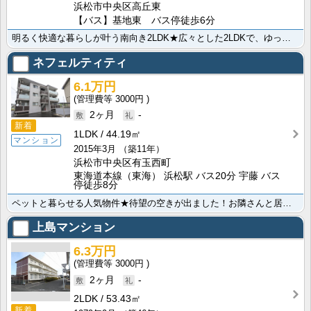
浜松市中央区高丘東
【バス】基地東 バス停徒歩6分
明るく快適な暮らしが叶う南向き2LDK★広々とした2LDKで、ゆったり快適に暮らせるお部屋です！南向･･･
ネフェルティティ
6.1万円
3000円
2ヶ月
-
新着
1LDK
44.19㎡
マンション
2015年3月
（築11年）
浜松市中央区有玉西町
東海道本線（東海） 浜松駅 バス20分 宇藤 バス
停徒歩8分
ペットと暮らせる人気物件★待望の空きが出ました！お隣さんと居室部分が接していない、貴重なお部屋です♪･･･
上島マンション
6.3万円
3000円
2ヶ月
-
2LDK
53.43㎡
新着