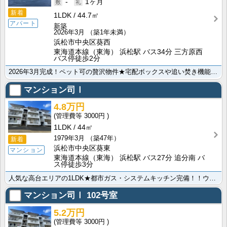
-
1ヶ月
新着
1LDK
44.7㎡
アパート
新築
2026年3月
（築1年未満）
浜松市中央区葵西
東海道本線（東海） 浜松駅 バス34分 三方原西
バス停徒歩2分
2026年3月完成！ペット可の贅沢物件★宅配ボックスや追い焚き機能などの設備も整っています！浴室1坪･･･
マンション司Ⅰ
4.8万円
3000円
1LDK
44㎡
1979年3月
（築47年）
新着
浜松市中央区葵東
マンション
東海道本線（東海） 浜松駅 バス27分 追分南 バ
ス停徒歩3分
人気な高台エリアの1LDK★都市ガス・システムキッチン完備！！ウォークインクローゼット付きで収納力が･･･
マンション司Ⅰ
102号室
5.2万円
3000円