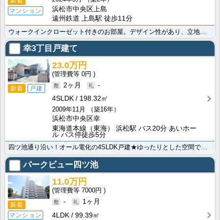
新着
浜松市中央区上島
マンション
遠州鉄道 上島駅 徒歩11分
ウォークインクローゼット付きのお部屋。デザイン性があり、立地も東西南北どちらにも行きやすい中心地の上･･･
幸3丁目戸建て
23.0万円
0円
2ヶ月
-
新着
戸建
4SLDK
198.32㎡
2009年11月
（築16年）
浜松市中央区幸
東海道本線（東海） 浜松駅 バス20分 あいホー
ル バス停徒歩5分
四ツ池通り沿い！オール電化の4SLDK戸建★ゆったりとした空間で、余裕のある新生活はいかがですか？通･･･
パークビュー四ツ池
11.0万円
7000円
-
1ヶ月
新着
4LDK
99.39㎡
マンション