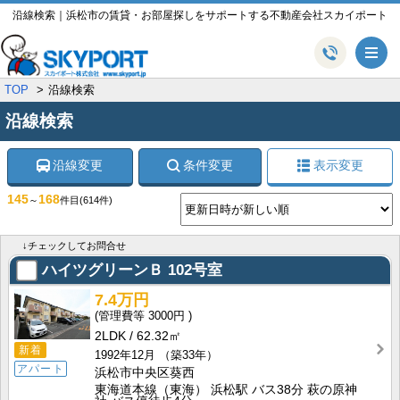
沿線検索｜浜松市の賃貸・お部屋探しをサポートする不動産会社スカイポート
メ
TOP
沿線検索
沿線検索
沿線変更
条件変更
表示変更
145
168
～
件目
(614件)
↓チェックしてお問合せ
ハイツグリーンＢ
102号室
7.4万円
3000円
2LDK
62.32㎡
新着
1992年12月
（築33年）
アパート
浜松市中央区葵西
東海道本線（東海） 浜松駅 バス38分 萩の原神