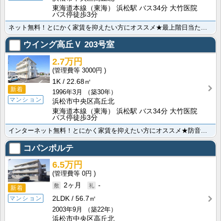
東海道本線（東海） 浜松駅 バス34分 大竹医院
バス停徒歩3分
ネット無料！とにかく家賃を抑えたい方にオススメ★最上階日当たり良好！徒歩5分圏内にドラッグストアやコ･･･
ウイング高丘Ｖ
203号室
2.7万円
3000円
1K
22.68㎡
新着
1996年3月
（築30年）
マンション
浜松市中央区高丘北
東海道本線（東海） 浜松駅 バス34分 大竹医院
バス停徒歩3分
インターネット無料！とにかく家賃を抑えたい方にオススメ★防音性の高い鉄筋コンクリート造！水道料定額な･･･
コパンポルテ
6.5万円
0円
2ヶ月
-
新着
2LDK
56.7㎡
マンション
2003年9月
（築22年）
浜松市中央区高丘北