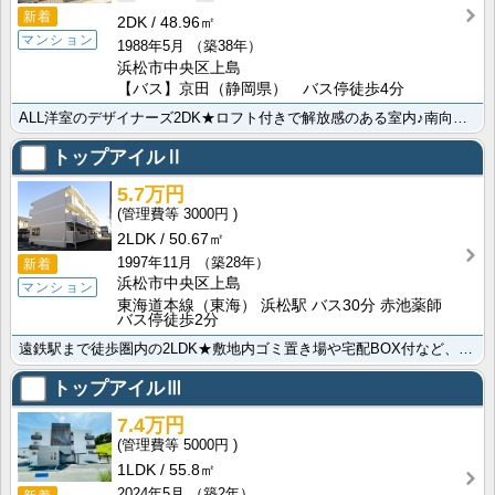
新着
2DK
48.96㎡
マンション
1988年5月
（築38年）
浜松市中央区上島
【バス】京田（静岡県） バス停徒歩4分
ALL洋室のデザイナーズ2DK★ロフト付きで解放感のある室内♪南向きで陽当たりも良好！！インターネッ･･･
トップアイルⅡ
5.7万円
3000円
2LDK
50.67㎡
1997年11月
（築28年）
新着
浜松市中央区上島
マンション
東海道本線（東海） 浜松駅 バス30分 赤池薬師
バス停徒歩2分
遠鉄駅まで徒歩圏内の2LDK★敷地内ゴミ置き場や宅配BOX付など、忙しい毎日の強い味方！急な来客にも･･･
トップアイルⅢ
7.4万円
5000円
1LDK
55.8㎡
2024年5月
（築2年）