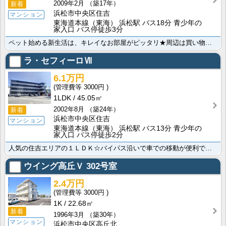
2009年2月
（築17年）
新着
浜松市中央区住吉
マンション
東海道本線（東海） 浜松駅 バス18分 青少年の
家入口 バス停徒歩3分
ペット始める新生活は、キレイなお部屋がピッタリ★周辺は買い物施設が充実しており、学生さんにもオススメ･･･
ラ・セフィーロⅦ
6.1万円
3000円
1LDK
45.05㎡
2002年8月
（築24年）
新着
浜松市中央区住吉
マンション
東海道本線（東海） 浜松駅 バス13分 青少年の
家入口 バス停徒歩2分
人気の住吉エリアの１ＬＤＫ☆バイパス沿いで車での移動が便利です！無料インターネットの特典付き。広々と･･･
ウイング高丘Ｖ
302号室
2.4万円
3000円
1K
22.68㎡
新着
1996年3月
（築30年）
マンション
浜松市中央区高丘北