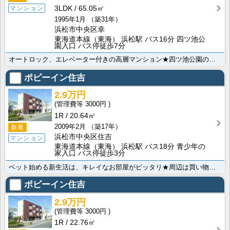
3LDK
65.05㎡
マンション
1995年1月
（築31年）
浜松市中央区幸
東海道本線（東海） 浜松駅 バス16分 四ツ池公
園入口 バス停徒歩7分
オートロック、エレベーター付きの高層マンション★四ツ池公園の桜が見える緑豊かな立地にある3LDKのお･･･
ポピーイン住吉
2.9万円
3000円
1R
20.64㎡
2009年2月
（築17年）
新着
浜松市中央区住吉
マンション
東海道本線（東海） 浜松駅 バス18分 青少年の
家入口 バス停徒歩3分
ペット始める新生活は、キレイなお部屋がピッタリ★周辺は買い物施設が充実しており、学生さんにもオススメ･･･
ポピーイン住吉
2.9万円
3000円
1R
22.76㎡