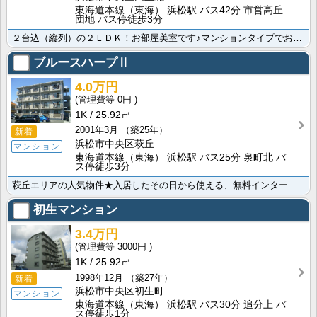
東海道本線（東海） 浜松駅 バス42分 市営高丘
団地 バス停徒歩3分
２台込（縦列）の２ＬＤＫ！お部屋美室です♪マンションタイプでお探しの方、是非お問い合わせ下さい。周辺･･･
ブルースハープⅡ
4.0万円
0円
1K
25.92㎡
2001年3月
（築25年）
新着
浜松市中央区萩丘
マンション
東海道本線（東海） 浜松駅 バス25分 泉町北 バ
ス停徒歩3分
萩丘エリアの人気物件★入居したその日から使える、無料インターネット完備♪女性の方も安心のバス、洗面所･･･
初生マンション
3.4万円
3000円
1K
25.92㎡
1998年12月
（築27年）
新着
浜松市中央区初生町
マンション
東海道本線（東海） 浜松駅 バス30分 追分上 バ
ス停徒歩1分