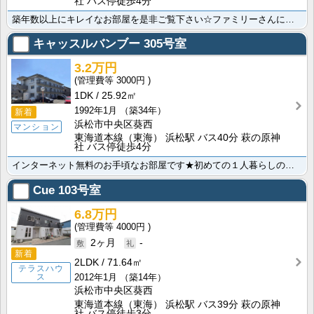
社 バス停徒歩4分
築年数以上にキレイなお部屋を是非ご覧下さい☆ファミリーさんにオススメのお手頃３ＤＫです！嬉しい追い焚･･･
キャッスルバンブー
305号室
3.2万円
3000円
1DK
25.92㎡
1992年1月
（築34年）
新着
浜松市中央区葵西
マンション
東海道本線（東海） 浜松駅 バス40分 萩の原神
社 バス停徒歩4分
インターネット無料のお手頃なお部屋です★初めての１人暮らしの方にオススメ。環状線、浜松西インター方面･･･
Cue
103号室
6.8万円
4000円
2ヶ月
-
新着
2LDK
71.64㎡
テラスハウ
ス
2012年1月
（築14年）
浜松市中央区葵西
東海道本線（東海） 浜松駅 バス39分 萩の原神
社 バス停徒歩3分