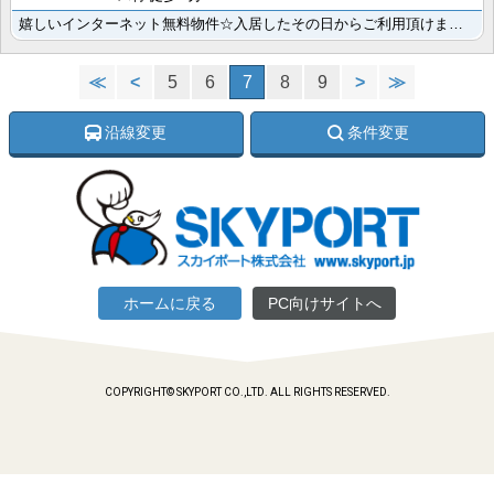
嬉しいインターネット無料物件☆入居したその日からご利用頂けます！周辺は商業施設に恵まれ、またバスの本･･･
≪
<
5
6
7
8
9
>
≫
沿線変更
条件変更
ホームに戻る
PC向けサイトへ
COPYRIGHT© SKYPORT CO.,LTD. ALL RIGHTS RESERVED.