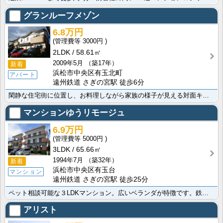
グランルーフメゾン
6.8万円
3000円
2LDK
58.61㎡
2009年5月
（築17年）
新着
浜松市中央区有玉北町
アパート
遠州鉄道 さぎの宮駅 徒歩6分
閑静な住宅街に位置し、お料理しながら家族の様子が見える対面キッチンに、エアコンやＴＶ付きモニターフォ･･･
マンションゆうリモージュ
6.9万円
5000円
3LDK
65.66㎡
1994年7月
（築32年）
新着
浜松市中央区有玉台
マンション
遠州鉄道 さぎの宮駅 徒歩25分
ペット相談可能な３LDKマンション。広いベランダが特徴です。鉄筋コンクリート造なので音や地震にも安心･･･
アリスト