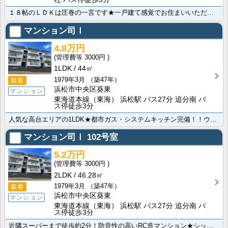
１８帖のＬＤＫは圧巻の一言です★一戸建て感覚でお住まいいただけるメゾネットタイプ♪お風呂はゆったりつ･･･
マンション司Ⅰ
4.8万円
3000円
1LDK
44㎡
1979年3月
（築47年）
新着
浜松市中央区葵東
マンション
東海道本線（東海） 浜松駅 バス27分 追分南 バ
ス停徒歩3分
人気な高台エリアの1LDK★都市ガス・システムキッチン完備！！ウォークインクローゼット付きで収納力が･･･
マンション司Ⅰ
102号室
5.2万円
3000円
2LDK
46.28㎡
1979年3月
（築47年）
新着
浜松市中央区葵東
マンション
東海道本線（東海） 浜松駅 バス27分 追分南 バ
ス停徒歩3分
近隣スーパーまで徒歩約2分！防音性の高いRC造マンション★シックにリフォームされた美室です！2口コン･･･