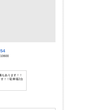
554
10600
備もあります！！
す！！駐車場2台