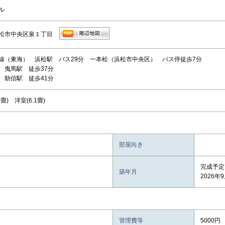
ル
松市中央区泉１丁目
線（東海） 浜松駅 バス29分 一本松（浜松市中央区） バス停徒歩7分
 曳馬駅 徒歩37分
 助信駅 徒歩41分
.2畳) 洋室(6.1畳)
部屋向き
完成予定
築年月
2026年
管理費等
5000円