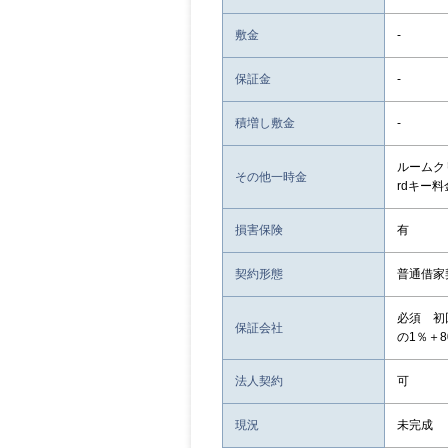
敷金
-
保証金
-
積増し敷金
-
ルームクリ
その他一時金
rdキー料
損害保険
有
契約形態
普通借家
必須 初
保証会社
の1％＋8
法人契約
可
現況
未完成