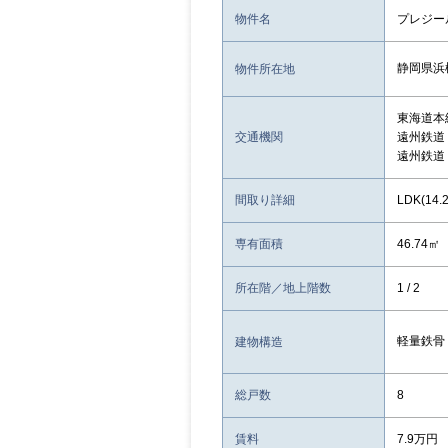
物件名
プレジー
静岡県浜
物件所在地
東海道本
交通機関
遠州鉄道
遠州鉄道
間取り詳細
LDK(14
専有面積
46.74㎡
所在階／地上階数
1 / 2
軽量鉄骨
建物構造
総戸数
8
賃料
7.9万円