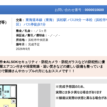
お問い合わせ番号：
0000010600
東海道本線（東海） 浜松駅 バス29分 一本松（浜松市
交通：
費等）
区） バス停徒歩7分
敷金／礼金：
- ／ 1ヶ月
保証金／敷引／償却金：
- ／ - ／ -
所在地：
浜松市中央区泉
築年月：
完成予定
2026年9月
件★ALSOKセキュリティ・防犯カメラ・防犯ガラスなどの防犯性に優
屋エアコン付きや浴室乾燥・追い焚きなどの嬉しい設備も整っていま
ので新婚さんやカップルの方にもおススメです！！