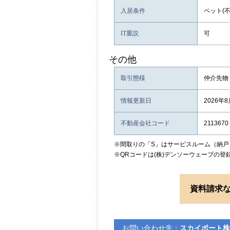
入居条件
ペット(不
IT重説
可
その他
取引態様
仲介先物
情報更新日
2026年
不動産会社コード
2113670
※間取りの「S」はサービスルーム（納戸
※QRコードは(株)デンソーウェーブの登
資料請求
お問い合わせ先：
スカイポート株