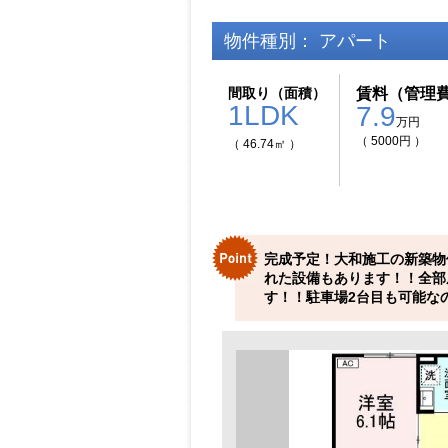
物件種別： アパート
間取り（面積）
賃料（管理
1LDK
7.9
万円
（ 5000円 ）
（ 46.74㎡ ）
完成予定！大和施工の新築物
れた設備もあります！！全部
す！！駐車場2台目も可能な