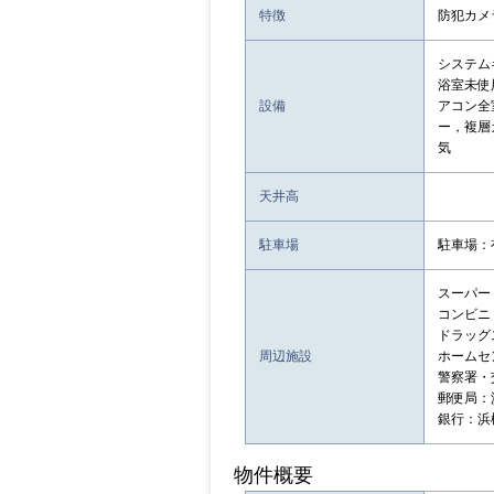
特徴
防犯カメ
システム
浴室未使
設備
アコン全
ー，複層
気
天井高
駐車場
駐車場：有
スーパー
コンビニ：
ドラッグスト
周辺施設
ホームセン
警察署・
郵便局：
銀行：浜
物件概要