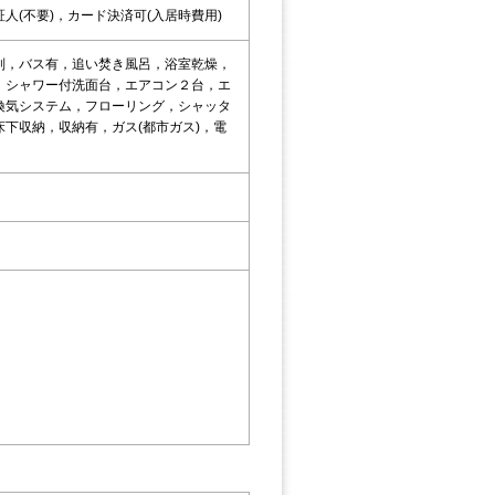
(不要)，カード決済可(入居時費用)
別，バス有，追い焚き風呂，浴室乾燥，
，シャワー付洗面台，エアコン２台，エ
換気システム，フローリング，シャッタ
下収納，収納有，ガス(都市ガス)，電