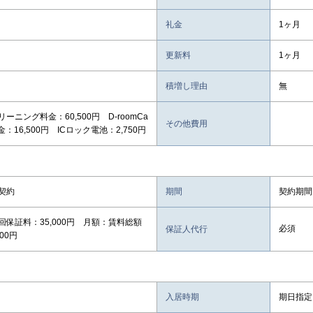
礼金
1ヶ月
更新料
1ヶ月
積増し理由
無
ーニング料金：60,500円 D-roomCa
その他費用
金：16,500円 ICロック電池：2,750円
契約
期間
契約期間
回保証料：35,000円 月額：賃料総額
必須
保証人代行
00円
入居時期
期日指定 