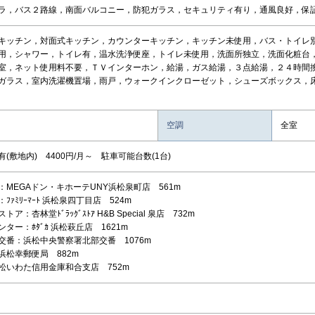
ラ，バス２路線，南面バルコニー，防犯ガラス，セキュリティ有り，通風良好，保証人
キッチン，対面式キッチン，カウンターキッチン，キッチン未使用，バス・トイレ
用，シャワー，トイレ有，温水洗浄便座，トイレ未使用，洗面所独立，洗面化粧台
室，ネット使用料不要，ＴＶインターホン，給湯，ガス給湯，３点給湯，２４時間
ガラス，室内洗濯機置場，雨戸，ウォークインクローゼット，シューズボックス，床
空調
全室
(敷地内) 4400円/月～ 駐車可能台数(1台)
：MEGAドン・キホーテUNY浜松泉町店 561m
ﾌｧﾐﾘｰﾏｰﾄ 浜松泉四丁目店 524m
ア：杏林堂ﾄﾞﾗｯｸﾞｽﾄｱ H&B Special 泉店 732m
ター：ﾎﾀﾞｶ 浜松萩丘店 1621m
交番：浜松中央警察署北部交番 1076m
浜松幸郵便局 882m
松いわた信用金庫和合支店 752m