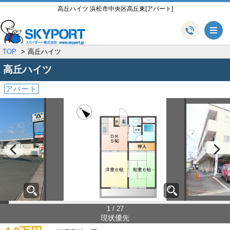
高丘ハイツ 浜松市中央区高丘東[アパート]
メ
TOP
高丘ハイツ
高丘ハイツ
アパート
1 / 27
現状優先