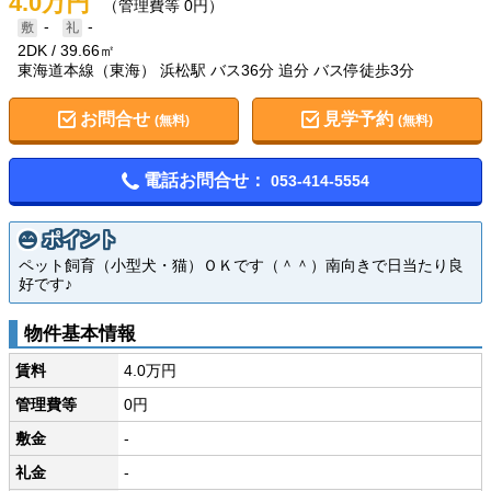
4.0万円
（管理費等 0円）
-
-
2DK
39.66㎡
東海道本線（東海） 浜松駅 バス36分 追分 バス停徒歩3分
お問合せ
見学予約
(無料)
(無料)
電話お問合せ：
053-414-5554
ポイント
ペット飼育（小型犬・猫）ＯＫです（＾＾）南向きで日当たり良
好です♪
物件基本情報
賃料
4.0万円
管理費等
0円
敷金
-
礼金
-