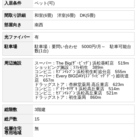
入居条件
ペット(可)
間取り詳細
和室(6畳) 洋室(6畳) DK(5畳)
部屋向き
南西
光ファイバー
有
駐車場
駐車場：要問い合わせ 5000円/月～ 駐車可能台
数(1台)
周辺施設
スーパー：The Big(ｻﾞ･ﾋﾞｯｸﾞ) 浜松葵町店 519m
ショッピング施設：ﾗﾌﾚ初生 389m
コンビニ：ｾﾌﾞﾝｲﾚﾌﾞﾝ 浜松初生町追分店 555m
スーパー：Every BIGDAY(ｴﾌﾞﾘｨﾋﾞｯｸﾞﾃﾞｰ) 姫街道
店 657m
ドラッグストア：杏林堂薬局 高丘東店 623m
コンビニ：ﾃﾞｲﾘｰﾔﾏｻﾞｷ 浜松高丘東店 514m
コンビニ：ｾﾌﾞﾝｲﾚﾌﾞﾝ 浜松高丘東店 521m
ドラッグストア：初生薬局 860m
総階数
3階建
総戸数
15
低層住宅
無
専用地域