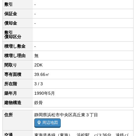
敷引
-
保証金
-
償却金
-
敷引
償却区分
積増し敷金
-
積増し理由
無
間取り
2DK
専有面積
39.66㎡
所在階
3 / 3
築年月
1990年5月
建物構造
鉄骨
住所
静岡県浜松市中央区高丘東３丁目
周辺地図
交通
東海道本線（東海） 浜松駅 バス36分 遠鉄バ