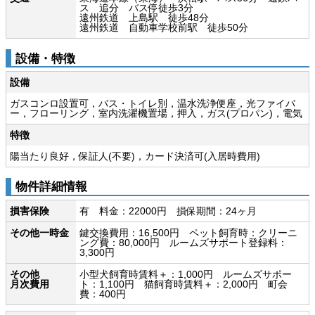
ス 追分 バス停徒歩3分
遠州鉄道 上島駅 徒歩48分
遠州鉄道 自動車学校前駅 徒歩50分
設備・特徴
設備
ガスコンロ設置可，バス・トイレ別，温水洗浄便座，光ファイバ
ー，フローリング，室内洗濯機置場，押入，ガス(プロパン)，電気
特徴
陽当たり良好，保証人(不要)，カード決済可(入居時費用)
物件詳細情報
損害保険
有 料金：22000円 損保期間：24ヶ月
その他一時金
鍵交換費用：16,500円 ペット飼育時：クリーニ
ング費：80,000円 ルームズサポート登録料：
3,300円
その他
小型犬飼育時賃料＋：1,000円 ルームズサポー
月次費用
ト：1,100円 猫飼育時賃料＋：2,000円 町会
費：400円