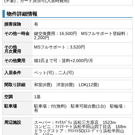
(不要)，カード決済可(入居時費用)
物件詳細情報
損害保険
有
その他一時金
鍵交換費用：16,500円 MSフルサポート登録料：
2,200円
その他
MSフルサポート：3,520円
月次費用
その他費用
猫1匹まで可：賃料+2,000円/月
入居条件
ペット(可)，二人(可)
間取り詳細
和室(6畳) 洋室(6畳) LDK(12畳)
空調
1基
駐車場
駐車場：付(無料) 駐車可能台数(1台) 駐輪場：
有
周辺施設
スーパー：ﾏｯｸｽﾊﾞﾘｭ 浜松三方原店 1523m
コンビニ：ﾌｧﾐﾘｰﾏｰﾄ 浜松半田山四丁目店 168m
ドラッグストア：ｸﾘｴｲﾄSD(ｴｽ･ﾃﾞｨｰ) 浜松半田山
店 115m