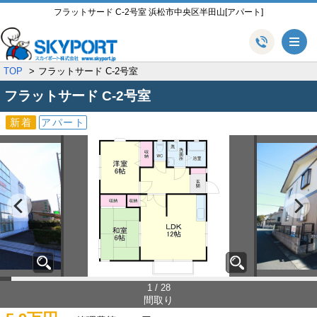
フラットサード C-2号室 浜松市中央区半田山[アパート]
メ
TOP
フラットサード C-2号室
フラットサード
C-2号室
新着
アパート
1 / 28
間取り