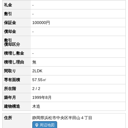
礼金
-
敷引
-
保証金
100000円
償却金
-
敷引
償却区分
積増し敷金
-
積増し理由
無
間取り
2LDK
専有面積
57.55㎡
所在階
2 / 2
築年月
1999年8月
建物構造
木造
住所
静岡県浜松市中央区半田山４丁目
周辺地図