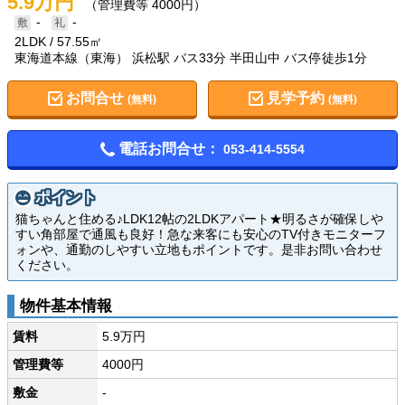
5.9万円
（管理費等 4000円）
-
-
2LDK
57.55㎡
東海道本線（東海） 浜松駅 バス33分 半田山中 バス停徒歩1分
お問合せ
見学予約
(無料)
(無料)
電話お問合せ：
053-414-5554
ポイント
猫ちゃんと住める♪LDK12帖の2LDKアパート★明るさが確保しや
すい角部屋で通風も良好！急な来客にも安心のTV付きモニターフ
ォンや、通勤のしやすい立地もポイントです。是非お問い合わせ
ください。
物件基本情報
賃料
5.9万円
管理費等
4000円
敷金
-