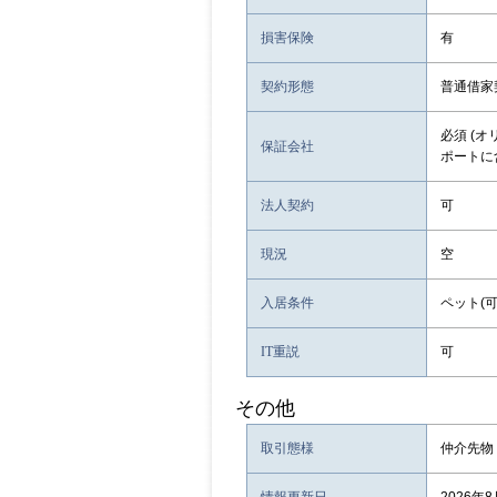
損害保険
有
契約形態
普通借家
必須 (
保証会社
ポートに
法人契約
可
現況
空
入居条件
ペット(可
IT重説
可
その他
取引態様
仲介先物