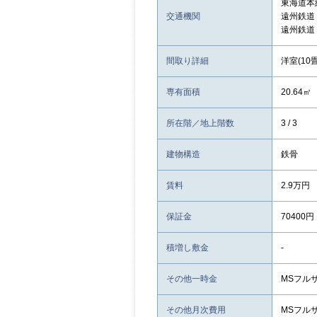
東海道本
交通機関
遠州鉄道
遠州鉄道
間取り詳細
洋室(10畳
専有面積
20.64㎡
所在階／地上階数
3 / 3
建物構造
鉄骨
賃料
2.9万円
保証金
70400円
積増し敷金
-
その他一時金
MSフルサ
その他月次費用
MSフルサ