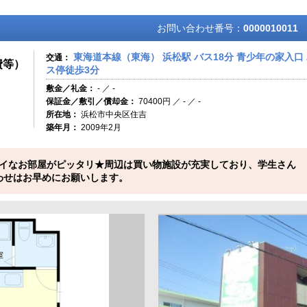
お問い合わせ番号：
0000010011
東海道本線（東海） 浜松駅 バス18分 青少年の家入口
交通：
費等）
ス停徒歩3分
敷金／礼金：
- ／ -
保証金／敷引／償却金：
70400円 ／ - ／ -
所在地：
浜松市中央区住吉
築年月：
2009年2月
イなお部屋がピッタリ★周辺は買い物施設が充実しており、学生さん
わせはお早めにお願いします。