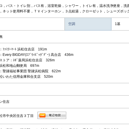
ロ，バス・トイレ別，バス有，浴室乾燥，シャワー，トイレ有，温水洗浄便座，洗
，ネット使用料不要，ＴＶインターホン，３点給湯，クローゼット，シューズボック
空調
1基
無
ﾌｧﾐﾘｰﾏｰﾄ 浜松住吉店 191m
very BIGDAY(ｴﾌﾞﾘｨﾋﾞｯｸﾞﾃﾞｰ) 高台店 436m
ストア：ｽｷﾞ薬局浜松住吉店 326m
浜松和地山郵便局 697m
：聖隷福祉事業団 聖隷浜松病院 622m
松いわた信用金庫和合支店 520m
ン住吉
松市中央区住吉３丁目