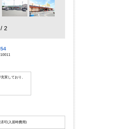
 / 2
554
10011
が充実しており、
済可(入居時費用)