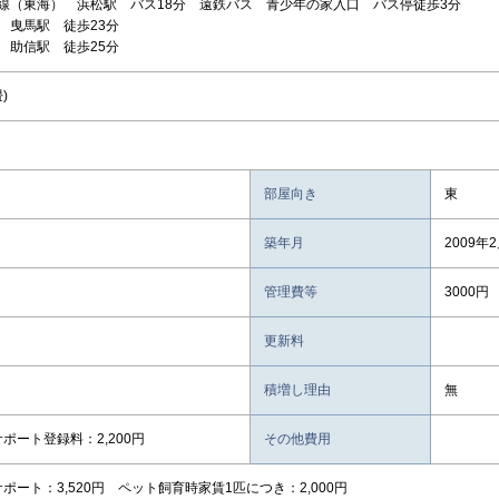
線（東海） 浜松駅 バス18分 遠鉄バス 青少年の家入口 バス停徒歩3分
 曳馬駅 徒歩23分
 助信駅 徒歩25分
)
部屋向き
東
築年月
2009年
管理費等
3000円
更新料
積増し理由
無
ポート登録料：2,200円
その他費用
ポート：3,520円 ペット飼育時家賃1匹につき：2,000円