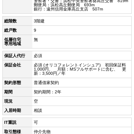
警察署・交番：浜松中央警察署葵高丘交番 819m
郵便局：浜松高丘郵便局 693m
銀行：遠州信用金庫高丘支店 507m
総階数
3階建
総戸数
9
低層住宅
無
専用地域
保証人代行
必須
保証会社
必須 (オリコフォレントインシュア) 初回保証料
1,000円、 月額：MSフルサポートに含む、 更
新：3,500円／年
契約形態
普通借家契約
期間
契約期間：2年
現況
空
入居時期
相談
IT重説
可
取引態様
仲介先物