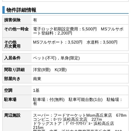
物件詳細情報
損害保険
有
その他一時金
電子ロック初期設定費用：5,500円 MSフルサポ
ート登録料：2,200円
その他
MSフルサポート：3,520円 水道料：3,500円
月次費用
入居条件
ペット(不可)，単身(限定)
間取り詳細
洋室(8畳) K(3畳)
部屋向き
南東
空調
1基
駐車場
駐車場：付(無料) 駐車可能台数(1台) 駐輪場：
有
周辺施設
スーパー：フードマーケットMom高丘東店 678m
コンビニ：ﾛｰｿﾝ 浜松高丘北店 227m
ドラッグストア：ﾃﾞｲﾘｰｹｱｾｲｼﾞｮｰ 浜松高丘店
215m