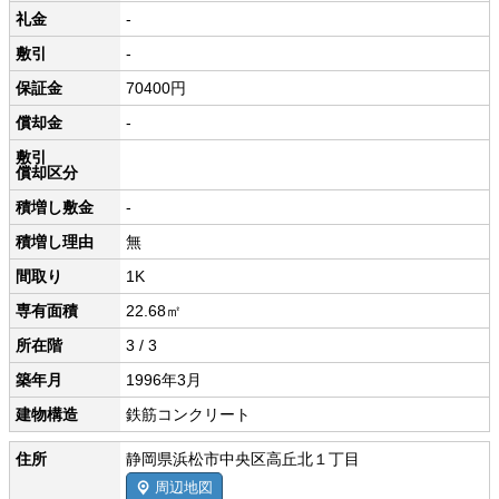
礼金
-
敷引
-
保証金
70400円
償却金
-
敷引
償却区分
積増し敷金
-
積増し理由
無
間取り
1K
専有面積
22.68㎡
所在階
3 / 3
築年月
1996年3月
建物構造
鉄筋コンクリート
住所
静岡県浜松市中央区高丘北１丁目
周辺地図