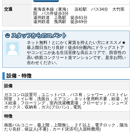
交通
東海道本線（東海） 浜松駅 バス34分 大竹医
院 バス停徒歩3分
遠州鉄道 上島駅 徒歩61分
遠州鉄道 曳馬駅 徒歩69分
スタッフからのコメント
ネット無料！とにかく家賃を抑えたい方にオススメ★
最上階日当たり良好！徒歩5分圏内にドラッグストア
やコンビニがある生活至便な高丘エリアで、防音性の
高い鉄筋コンクリート造マンションです。是非お問い
合わせください。
設備・特徴
設備
ガスコンロ設置可，ユニットバス，バス有，シャワー，バストイレ
同室，トイレ有，洗面台，エアコン，ネット使用料不要，給湯，ガ
ス給湯，フローリング，室内洗濯機置場，クローゼット，シューズ
ボックス，収納有，ガス(プロパン)，電気
特徴
南面バルコニー，最上階，上階無し，２Ｆ以上，電子ロック，陽当
たり良好，保証人(不要)，カード決済可(入居時費用)