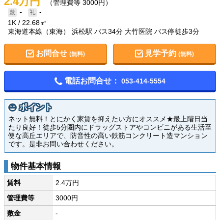
2.4万円
（管理費等 3000円）
-
-
1K
22.68㎡
東海道本線（東海） 浜松駅 バス34分 大竹医院 バス停徒歩3分
お問合せ
見学予約
(無料)
(無料)
電話お問合せ：
053-414-5554
ポイント
ネット無料！とにかく家賃を抑えたい方にオススメ★最上階日当
たり良好！徒歩5分圏内にドラッグストアやコンビニがある生活至
便な高丘エリアで、防音性の高い鉄筋コンクリート造マンション
です。是非お問い合わせください。
物件基本情報
賃料
2.4万円
管理費等
3000円
敷金
-