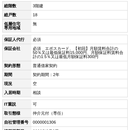
総階数
3階建
総戸数
18
低層住宅
無
専用地域
保証人代行
必須
保証会社
必須 エポスカード、【初回】月額賃料合計の
50％又は最低保証料15,000円、月額保証料賃料合
計の1.5％又は最低月額保証料300円
契約形態
普通借家契約
期間
契約期間：2年
現況
空
入居時期
相談
IT重説
可
取引態様
仲介元付（専任）
自社管理番号
0000001306