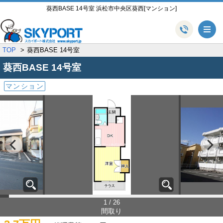
葵西BASE 14号室 浜松市中央区葵西[マンション]
メ
TOP
葵西BASE 14号室
葵西BASE
14号室
マンション
1 / 26
間取り