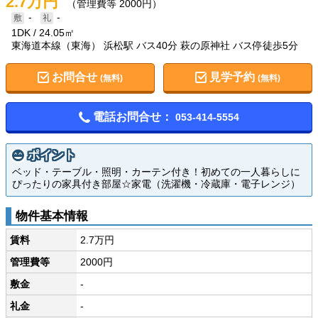
2.7万円
（管理費等 2000円）
-
-
1DK
24.05㎡
東海道本線（東海） 浜松駅 バス40分 萩の原神社 バス停徒歩5分
お問合せ
見学予約
(無料)
(無料)
電話お問合せ：
053-414-5554
ポイント
ベッド・テーブル・照明・カーテン付き！初めての一人暮らしに
ぴったりの家具付き部屋☆家電（洗濯機・冷蔵庫・電子レンジ）
物件基本情報
賃料
2.7万円
管理費等
2000円
敷金
-
礼金
-