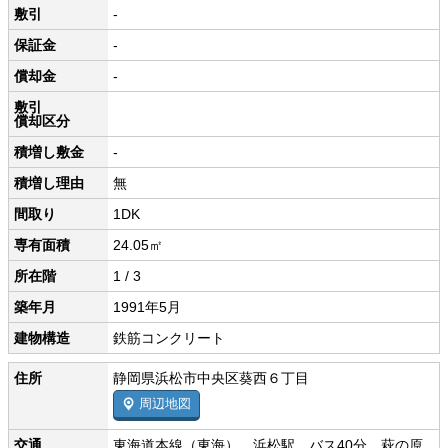
敷引
-
保証金
-
償却金
-
敷引
償却区分
積増し敷金
-
積増し理由
無
間取り
1DK
専有面積
24.05㎡
所在階
1 / 3
築年月
1991年5月
建物構造
鉄筋コンクリート
住所
静岡県浜松市中央区葵西６丁目
周辺地図
交通
東海道本線（東海） 浜松駅 バス40分 萩の原