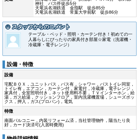
神社 バス停徒歩5分
天竜浜名湖鉄道 金指駅 徒歩85分
天竜浜名湖鉄道 常葉大学前駅 徒歩86分
スタッフからのコメント
テーブル・ベッド・照明・カーテン付き！初めての一
人暮らしにぴったりの家具付き部屋☆家電（洗濯機・
冷蔵庫・電子レンジ）
設備・特徴
設備
宅配ＢＯＸ，ユニットバス，バス有，シャワー，バストイレ同室，
トイレ有，エアコン，カーテン付，家電付，冷蔵庫，電子レンジ，
家具付，全室照明付き，ネット使用料不要，ＴＶインターホン，給
湯，ガス給湯，クッションフロア，室内洗濯機置場，シューズボッ
クス，押入，ガス(プロパン)，電気
特徴
南面バルコニー，内装リフォーム済，当社管理物件，陽当たり良
好，カード決済可(入居時費用)
物件詳細情報