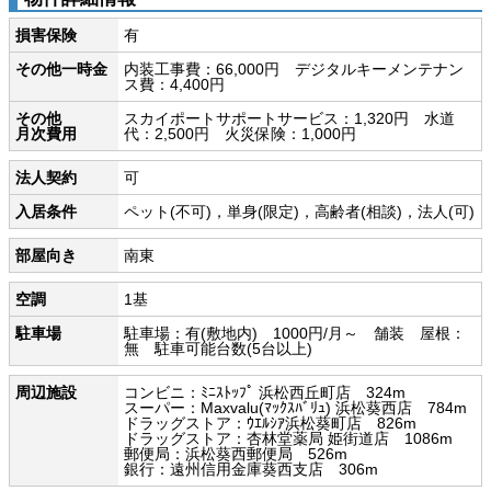
損害保険
有
その他一時金
内装工事費：66,000円 デジタルキーメンテナン
ス費：4,400円
その他
スカイポートサポートサービス：1,320円 水道
月次費用
代：2,500円 火災保険：1,000円
法人契約
可
入居条件
ペット(不可)，単身(限定)，高齢者(相談)，法人(可)
部屋向き
南東
空調
1基
駐車場
駐車場：有(敷地内) 1000円/月～ 舗装 屋根：
無 駐車可能台数(5台以上)
周辺施設
コンビニ：ﾐﾆｽﾄｯﾌﾟ 浜松西丘町店 324m
スーパー：Maxvalu(ﾏｯｸｽﾊﾞﾘｭ) 浜松葵西店 784m
ドラッグストア：ｳｴﾙｼｱ浜松葵町店 826m
ドラッグストア：杏林堂薬局 姫街道店 1086m
郵便局：浜松葵西郵便局 526m
銀行：遠州信用金庫葵西支店 306m